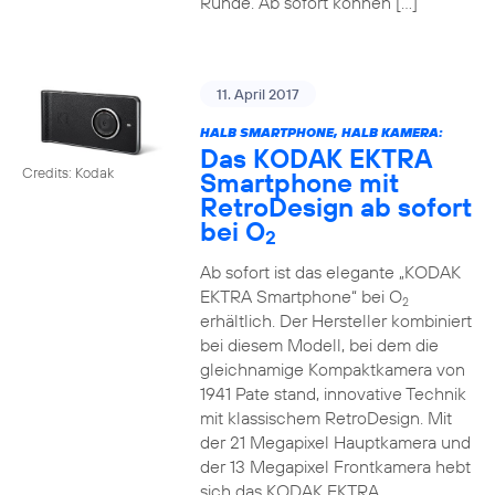
Runde. Ab sofort können […]
11. April 2017
HALB SMARTPHONE, HALB KAMERA:
Das KODAK EKTRA
Credits: Kodak
Smartphone mit
RetroDesign ab sofort
bei O
2
Ab sofort ist das elegante „KODAK
EKTRA Smartphone“ bei O
2
erhältlich. Der Hersteller kombiniert
bei diesem Modell, bei dem die
gleichnamige Kompaktkamera von
1941 Pate stand, innovative Technik
mit klassischem RetroDesign. Mit
der 21 Megapixel Hauptkamera und
der 13 Megapixel Frontkamera hebt
sich das KODAK EKTRA