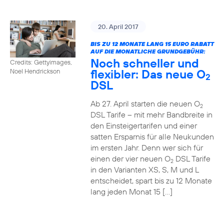
20. April 2017
BIS ZU 12 MONATE LANG 15 EURO RABATT
AUF DIE MONATLICHE GRUNDGEBÜHR:
Noch schneller und
Credits: Gettyimages,
flexibler: Das neue O
Noel Hendrickson
2
DSL
Ab 27. April starten die neuen O
2
DSL Tarife – mit mehr Bandbreite in
den Einsteigertarifen und einer
satten Ersparnis für alle Neukunden
im ersten Jahr. Denn wer sich für
einen der vier neuen O
DSL Tarife
2
in den Varianten XS, S, M und L
entscheidet, spart bis zu 12 Monate
lang jeden Monat 15 […]