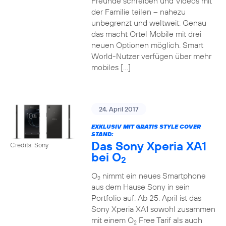
Freunde schreiben und Videos mit
der Familie teilen – nahezu
unbegrenzt und weltweit: Genau
das macht Ortel Mobile mit drei
neuen Optionen möglich. Smart
World-Nutzer verfügen über mehr
mobiles […]
24. April 2017
EXKLUSIV MIT GRATIS STYLE COVER
STAND:
Das Sony Xperia XA1
Credits: Sony
bei O
2
O
nimmt ein neues Smartphone
2
aus dem Hause Sony in sein
Portfolio auf: Ab 25. April ist das
Sony Xperia XA1 sowohl zusammen
mit einem O
Free Tarif als auch
2