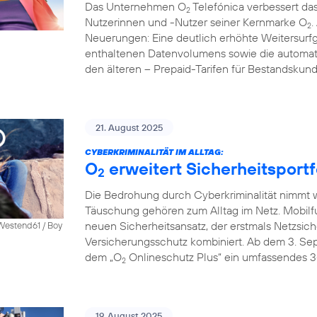
Das Unternehmen O
Telefónica verbessert das
2
Nutzerinnen und -Nutzer seiner Kernmarke O
.
2
Neuerungen: Eine deutlich erhöhte Weitersurfg
enthaltenen Datenvolumens sowie die automati
den älteren – Prepaid-Tarifen für Bestandskun
21. August 2025
CYBERKRIMINALITÄT IM ALLTAG:
O
erweitert Sicherheitsportf
2
Die Bedrohung durch Cyberkriminalität nimmt we
Täuschung gehören zum Alltag im Netz. Mobilf
neuen Sicherheitsansatz, der erstmals Netzsich
 Westend61 / Boy
Versicherungsschutz kombiniert. Ab dem 3. S
dem „O
Onlineschutz Plus“ ein umfassendes 3
2
19. August 2025