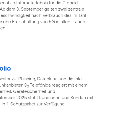
 mobile Interneterlebnis für die Prepaid-
 Ab dem 3. September gelten zwei zentrale
eschwindigkeit nach Verbrauch des im Tarif
sche Freischaltung von 5G in allen – auch
den.
olio
iter zu. Phishing, Datenklau und digitale
unkanbieter O
Telefónica reagiert mit einem
2
erheit, Gerätesicherheit und
eptember 2025 steht Kundinnen und Kunden mit
-in-1-Schutzpaket zur Verfügung.