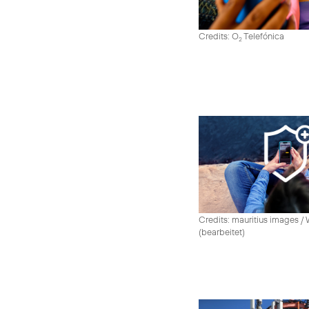
Credits: O
Telefónica
2
Credits: mauritius images /
(bearbeitet)