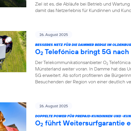
Ziel ist es, die Abläufe bei Betrieb und Wartung
damit das Netzerlebnis für Kundinnen und Kund
26. August 2025
BESSERES NETZ FÜR DIE DAMMER BERGE IM OLDENB
O
Telefónica bringt 5G nac
2
Der Telekommunikationsanbieter O
Telefónica
2
Münsterland weiter voran. In Damme hat das U
5G erweitert. Ab sofort profitieren die Bürgeri
Besuchenden der Region von einer deutlich v
26. August 2025
DOPPELTE POWER FÜR PREPAID-KUNDINNEN UND -KUN
O
führt Weitersurfgarantie e
2