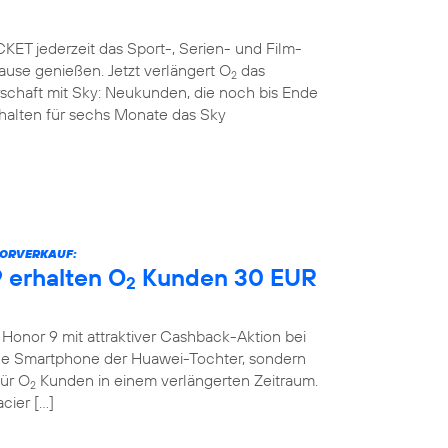
ET jederzeit das Sport-, Serien- und Film-
use genießen. Jetzt verlängert O
das
2
rschaft mit Sky: Neukunden, die noch bis Ende
rhalten für sechs Monate das Sky
VORVERKAUF:
 erhalten O
Kunden 30 EUR
2
onor 9 mit attraktiver Cashback-Aktion bei
eue Smartphone der Huawei-Tochter, sondern
für O
Kunden in einem verlängerten Zeitraum.
2
cier […]