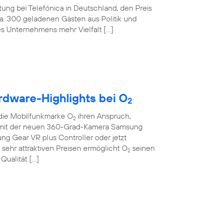
tung bei Telefónica in Deutschland, den Preis
ca. 300 geladenen Gästen aus Politik und
des Unternehmens mehr Vielfalt […]
rdware-Highlights bei O
2
die Mobilfunkmarke O
ihren Anspruch,
2
Ob mit der neuen 360-Grad-Kamera Samsung
sung Gear VR plus Controller oder jetzt
sehr attraktiven Preisen ermöglicht O
seinen
2
Qualität […]