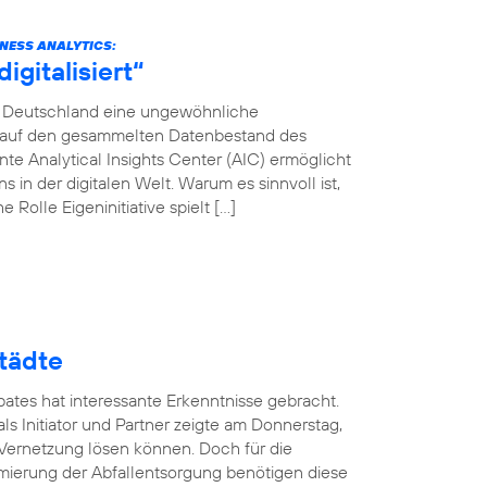
INESS ANALYTICS:
gitalisiert“
ca Deutschland eine ungewöhnliche
en auf den gesammelten Datenbestand des
e Analytical Insights Center (AIC) ermöglicht
in der digitalen Welt. Warum es sinnvoll ist,
 Rolle Eigeninitiative spielt […]
tädte
ates hat interessante Erkenntnisse gebracht.
ls Initiator und Partner zeigte am Donnerstag,
 Vernetzung lösen können. Doch für die
mierung der Abfallentsorgung benötigen diese