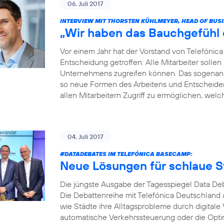
06. Juli 2017
INTERVIEW MIT THORSTEN KÜHLMEYER, HEAD OF BUS
„Wir haben das Bauchgefühl di
Vor einem Jahr hat der Vorstand von Telefóni
Entscheidung getroffen: Alle Mitarbeiter soll
Unternehmens zugreifen können. Das sogenannt
so neue Formen des Arbeitens und Entscheidens 
allen Mitarbeitern Zugriff zu ermöglichen, welche
04. Juli 2017
#DATADEBATES
IM TELEFÓNICA BASECAMP:
Neue Lösungen für schlaue S
Die jüngste Ausgabe der Tagesspiegel Data Deb
Die Debattenreihe mit Telefónica Deutschland a
wie Städte ihre Alltagsprobleme durch digitale
automatische Verkehrssteuerung oder die Opti