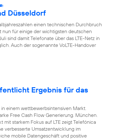
R:
nd Düsseldorf
Halbjahreszahlen einen technischen Durchbruch
t nun für einige der wichtigsten deutschen
Juli sind damit Telefonate über das LTE-Netz in
glich. Auch der sogenannte VoLTE-Handover
entlicht Ergebnis für das
 in einem wettbewerbsintensiven Markt.
arke Free Cash Flow Generierung. München.
t mit starkem Fokus auf LTE zeigt Telefónica
ine verbesserte Umsatzentwicklung im
eiche mobile Datengeschäft und positive