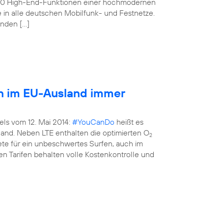
160 High-End-Funktionen einer hochmodernen
e in alle deutschen Mobilfunk- und Festnetze.
enden […]
en im EU-Ausland immer
els vom 12. Mai 2014:
#YouCanDo
heißt es
land. Neben LTE enthalten die optimierten O
2
kete für ein unbeschwertes Surfen, auch im
n Tarifen behalten volle Kostenkontrolle und