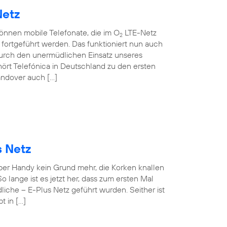
Netz
können mobile Telefonate, die im O
LTE-Netz
2
ortgeführt werden. Das funktioniert nun auch
rch den unermüdlichen Einsatz unseres
ört Telefónica in Deutschland zu den ersten
andover auch […]
s Netz
 per Handy kein Grund mehr, die Korken knallen
o lange ist es jetzt her, dass zum ersten Mal
iche – E-Plus Netz geführt wurden. Seither ist
t in […]