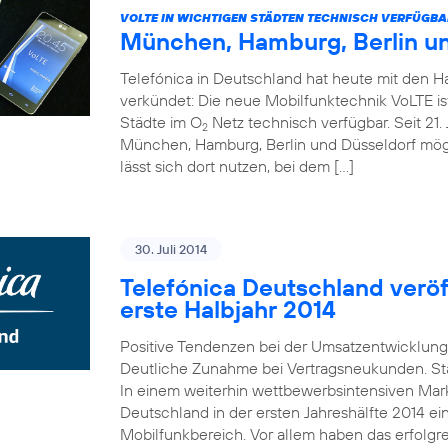
VOLTE IN WICHTIGEN STÄDTEN TECHNISCH VERFÜGBA
München, Hamburg, Berlin u
Telefónica in Deutschland hat heute mit den 
verkündet: Die neue Mobilfunktechnik VoLTE is
Städte im O
Netz technisch verfügbar. Seit 21. 
2
München, Hamburg, Berlin und Düsseldorf mö
lässt sich dort nutzen, bei dem […]
30. Juli 2014
Telefónica Deutschland veröff
erste Halbjahr 2014
Positive Tendenzen bei der Umsatzentwicklung
Deutliche Zunahme bei Vertragsneukunden. St
In einem weiterhin wettbewerbsintensiven Mark
Deutschland in der ersten Jahreshälfte 2014 e
Mobilfunkbereich. Vor allem haben das erfolgr