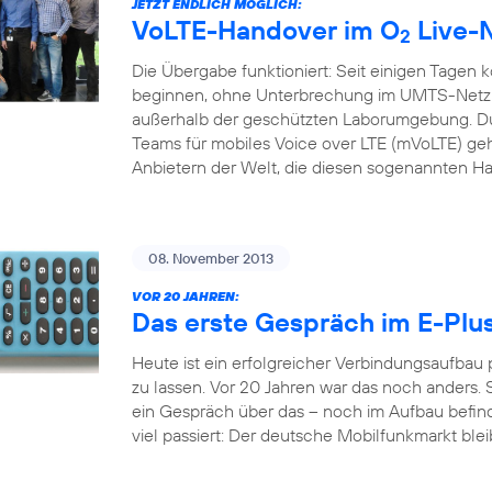
JETZT ENDLICH MÖGLICH:
VoLTE-Handover im O
Live-
2
Die Übergabe funktioniert: Seit einigen Tagen 
beginnen, ohne Unterbrechung im UMTS-Netz f
außerhalb der geschützten Laborumgebung. Du
Teams für mobiles Voice over LTE (mVoLTE) geh
Anbietern der Welt, die diesen sogenannten H
08. November 2013
VOR 20 JAHREN:
Das erste Gespräch im E-Plu
Heute ist ein erfolgreicher Verbindungsaufbau
zu lassen. Vor 20 Jahren war das noch anders. S
ein Gespräch über das – noch im Aufbau befindl
viel passiert: Der deutsche Mobilfunkmarkt bleib