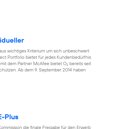
idueller
raus wichtiges Kriterium um sich unbeschwert
ect Portfolio bietet für jedes Kundenbedürfnis
mit dem Partner McAfee bietet O
bereits seit
2
 schützen. Ab dem 9. September 2014 haben
E-Plus
ommission die finale Freigabe für den Erwerb