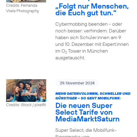
2
„Folgt nur Menschen,
Credits: Fernanda
die Euch gut tun.“
Vilela Photography
Cybermobbing beenden - oder
noch besser: verhindern: Darüber
haben sich Schüler:innen am 9.
und 10. Dezember mit Expert:innen
im O
Tower in München
2
ausgetauscht.
29. November 2024
MEHR DATENVOLUMEN, SCHNELLER UND
GÜNSTIGER – SO GEHT MOBILFUNK:
Die neuen Super
Credits: iStock / pixelfit
Select Tarife von
MediaMarktSaturn
Super Select, die Mobilfunk-
Eigenmarke von