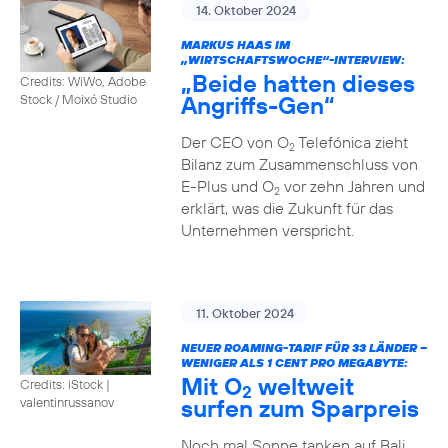
14. Oktober 2024
MARKUS HAAS IM
„WIRTSCHAFTSWOCHE“-INTERVIEW:
„Beide hatten dieses
Credits: WiWo, Adobe
Angriffs-Gen“
Stock / Moixó Studio
Der CEO von O
Telefónica zieht
2
Bilanz zum Zusammenschluss von
E-Plus und O
vor zehn Jahren und
2
erklärt, was die Zukunft für das
Unternehmen verspricht.
11. Oktober 2024
NEUER ROAMING-TARIF FÜR 33 LÄNDER –
WENIGER ALS 1 CENT PRO MEGABYTE:
Mit O
weltweit
Credits: iStock |
2
surfen zum Sparpreis
valentinrussanov
Noch mal Sonne tanken auf Bali