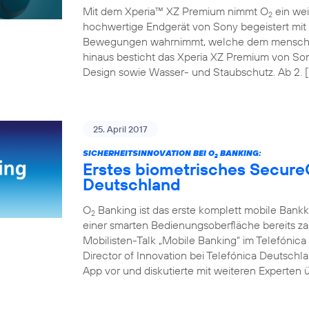
Mit dem Xperia™ XZ Premium nimmt O
ein wei
2
hochwertige Endgerät von Sony begeistert mit 
Bewegungen wahrnimmt, welche dem menschli
hinaus besticht das Xperia XZ Premium von So
Design sowie Wasser- und Staubschutz. Ab 2. [
25. April 2017
SICHERHEITSINNOVATION BEI O
BANKING:
2
Erstes biometrisches Secure
Deutschland
O
Banking ist das erste komplett mobile Bank
2
einer smarten Bedienungsoberfläche bereits z
Mobilisten-Talk „Mobile Banking“ im Telefóni
Director of Innovation bei Telefónica Deutschl
App vor und diskutierte mit weiteren Experten ü