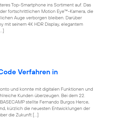
teres Top-Smartphone ins Sortiment auf. Das
der fortschrittlichen Motion Eye™-Kamera, die
chen Auge verborgen bleiben. Darüber
ny mit seinem 4K HDR Display, elegantem
…]
Code Verfahren in
konto und konnte mit digitalen Funktionen und
ahlreiche Kunden überzeugen. Bei dem 22.
ca BASECAMP stellte Fernando Burgos Herce,
and, kürzlich die neuesten Entwicklungen der
ber die Zukunft […]