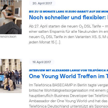
20. April 2017
BIS ZU 12 MONATE LANG 15 EURO RABATT AUF DIE M
Noch schneller und flexibler
Ab 27. April starten die neuen O
DSL Tarife – m
2
einer satten Ersparnis für alle Neukunden im ers
neuen O
DSL Tarife in den Varianten XS, S, M 
 Hendrickson
2
jeden Monat 15 […]
19. April 2017
INTERVIEW MIT ALEXANDER LANGE VON TELEFÓNICA 
One Young World Treffen im
Im Telefónica BASECAMP in Berlin tagte verg
britische Wohltätigkeitsorganisation mit einem
hauptberuflich Business Developer bei Telefóni
Ambassador der One Young World und hat das T
Telefónica Deutschland unterstützt als Sponsor 