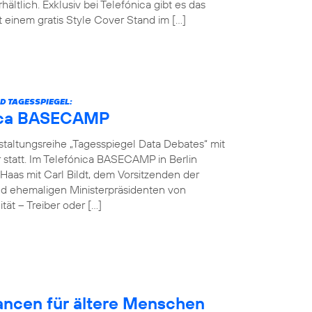
hältlich. Exklusiv bei Telefónica gibt es das
einem gratis Style Cover Stand im […]
D TAGESSPIEGEL:
ónica BASECAMP
nstaltungsreihe „Tagesspiegel Data Debates“ mit
r statt. Im Telefónica BASECAMP in Berlin
Haas mit Carl Bildt, dem Vorsitzenden der
d ehemaligen Ministerpräsidenten von
ät – Treiber oder […]
hancen für ältere Menschen