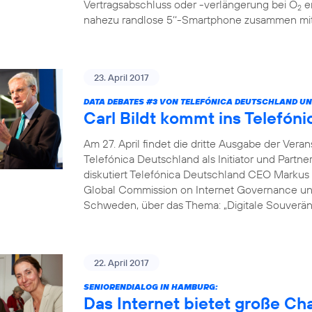
Vertragsabschluss oder -verlängerung bei O
er
2
nahezu randlose 5‘‘-Smartphone zusammen mit 
23. April 2017
DATA DEBATES
#3
VON TELEFÓNICA DEUTSCHLAND UN
Carl Bildt kommt ins Telef
Am 27. April findet die dritte Ausgabe der Vera
Telefónica Deutschland als Initiator und Partne
diskutiert Telefónica Deutschland CEO Markus 
Global Commission on Internet Governance un
Schweden, über das Thema: „Digitale Souveränit
22. April 2017
SENIORENDIALOG IN HAMBURG:
Das Internet bietet große C