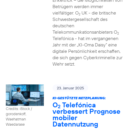
Enkeltrick – die Möglichkeiten von
Betrügern werden immer
vielfältiger. O
UK - die britische
2
Schwestergesellschaft des
deutschen
Telekommunikationsanbieters O
2
Telefónica - hat im vergangenen
Jahr mit der „KI-Oma Daisy“ eine
digitale Persönlichkeit erschaffen,
die sich gegen Cyberkriminelle zur
Wehr setzt.
23. Januar 2025
KI-GESTÜTZTE NETZPLANUNG:
O
Telefónica
2
Credits: iStock /
verbessert Prognose
gorodenkoff,
mobiler
Waehatman
Datennutzung
Waedarase