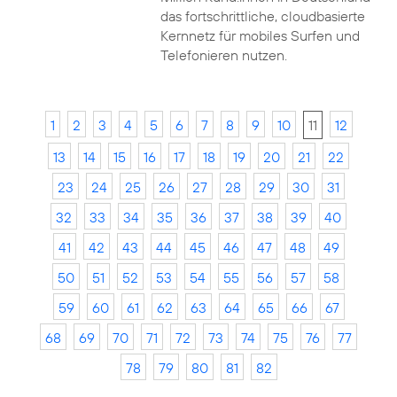
das fortschrittliche, cloudbasierte
Kernnetz für mobiles Surfen und
Telefonieren nutzen.
1
2
3
4
5
6
7
8
9
10
11
12
13
14
15
16
17
18
19
20
21
22
23
24
25
26
27
28
29
30
31
32
33
34
35
36
37
38
39
40
41
42
43
44
45
46
47
48
49
50
51
52
53
54
55
56
57
58
59
60
61
62
63
64
65
66
67
68
69
70
71
72
73
74
75
76
77
78
79
80
81
82