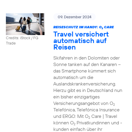
09. Dezember 2024
REISESCHUTZ IM HANDY: O
CARE
2
Travel versichert
Credits: iStock / FG
automatisch auf
Trade
Reisen
Skifahren in den Dolomiten oder
Sonne tanken auf den Kanaren –
das Smartphone kümmert sich
automatisch um die
Auslandskrankenversicherung.
Hierzu gibt es in Deutschland nun
ein bisher einzigartiges
Versicherungsangebot von O
2
Telefónica, Telefónica Insurance
und ERGO: Mit O
Care | Travel
2
können O
Privatkundinnen und -
2
kunden einfach über ihr