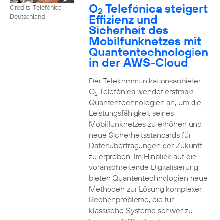
O
Telefónica steigert
Credits: Telefónica
2
Effizienz und
Deutschland
Sicherheit des
Mobilfunknetzes mit
Quantentechnologien
in der AWS-Cloud
Der Telekommunikationsanbieter
O
Telefónica wendet erstmals
2
Quantentechnologien an, um die
Leistungsfähigkeit seines
Mobilfunknetzes zu erhöhen und
neue Sicherheitsstandards für
Datenübertragungen der Zukunft
zu erproben. Im Hinblick auf die
voranschreitende Digitalisierung
bieten Quantentechnologien neue
Methoden zur Lösung komplexer
Rechenprobleme, die für
klassische Systeme schwer zu