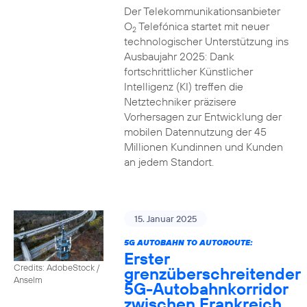
Der Telekommunikationsanbieter
O
Telefónica startet mit neuer
2
technologischer Unterstützung ins
Ausbaujahr 2025: Dank
fortschrittlicher Künstlicher
Intelligenz (KI) treffen die
Netztechniker präzisere
Vorhersagen zur Entwicklung der
mobilen Datennutzung der 45
Millionen Kundinnen und Kunden
an jedem Standort.
15. Januar 2025
5G AUTOBAHN TO AUTOROUTE:
Erster
Credits: AdobeStock /
grenzüberschreitender
Anselm
5G-Autobahnkorridor
zwischen Frankreich