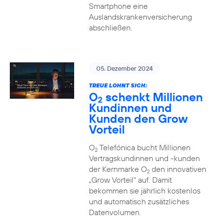
Smartphone eine
Auslandskrankenversicherung
abschließen.
05. Dezember 2024
TREUE LOHNT SICH:
O
schenkt Millionen
2
Kundinnen und
Kunden den Grow
Vorteil
O
Telefónica bucht Millionen
2
Vertragskundinnen und -kunden
der Kernmarke O
den innovativen
2
„Grow Vorteil“ auf. Damit
bekommen sie jährlich kostenlos
und automatisch zusätzliches
Datenvolumen.