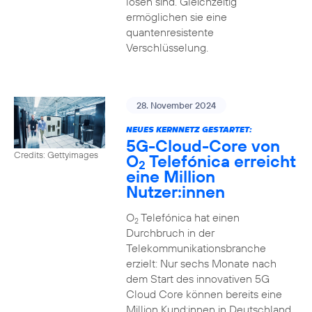
lösen sind. Gleichzeitig
ermöglichen sie eine
quantenresistente
Verschlüsselung.
28. November 2024
NEUES KERNNETZ GESTARTET:
5G-Cloud-Core von
Credits: Gettyimages
O
Telefónica erreicht
2
eine Million
Nutzer:innen
O
Telefónica hat einen
2
Durchbruch in der
Telekommunikationsbranche
erzielt: Nur sechs Monate nach
dem Start des innovativen 5G
Cloud Core können bereits eine
Million Kund:innen in Deutschland