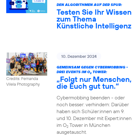
DEN ALGORITHMEN AUF DER SPUR:
Testen Sie Ihr Wissen
zum Thema
Künstliche Intelligenz
10. Dezember 2024
GEMEINSAM GEGEN CYBERMOBBING -
DREI EVENTS IM O
TOWER:
2
„Folgt nur Menschen,
Credits: Fernanda
die Euch gut tun.“
Vilela Photography
Cybermobbing beenden - oder
noch besser: verhindern: Darüber
haben sich Schüler:innen am 9.
und 10. Dezember mit Expert:innen
im O
Tower in München
2
ausgetauscht.