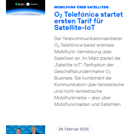
MOBILFUNK ÜBER SATELLITEN:
O
Telefónica startet
2
ersten Tarif für
Satellite-IoT
Der Telekommunikationsanbieter
O
Telefónica bietet erstmals
2
Mobilfunk-Vernetzung über
Satelliten an. Im März startet die
„Satellite IoT”-Tarifoption der
Geschäftskundenmarke O
2
Business. Sie kombiniert die
Kommunikation über terrestrische
und nicht-terrestrische
Mobilfunknetze – also über
Mobilfunkmasten und Satelliten.
24. Februar 2025