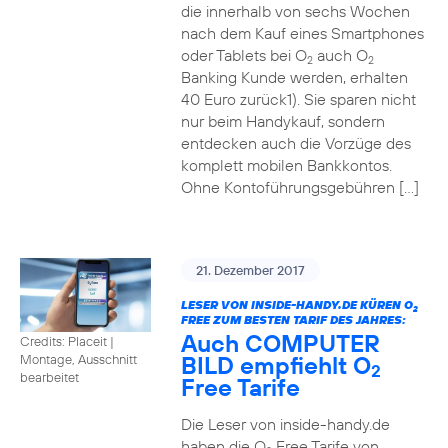
die innerhalb von sechs Wochen
nach dem Kauf eines Smartphones
oder Tablets bei O
auch O
2
2
Banking Kunde werden, erhalten
40 Euro zurück1). Sie sparen nicht
nur beim Handykauf, sondern
entdecken auch die Vorzüge des
komplett mobilen Bankkontos.
Ohne Kontoführungsgebühren […]
21. Dezember 2017
LESER VON INSIDE-HANDY.DE KÜREN O
2
FREE ZUM BESTEN TARIF DES JAHRES:
Auch COMPUTER
Credits: Placeit
|
BILD empfiehlt O
Montage, Ausschnitt
2
bearbeitet
Free Tarife
Die Leser von inside-handy.de
haben die O
Free Tarife von