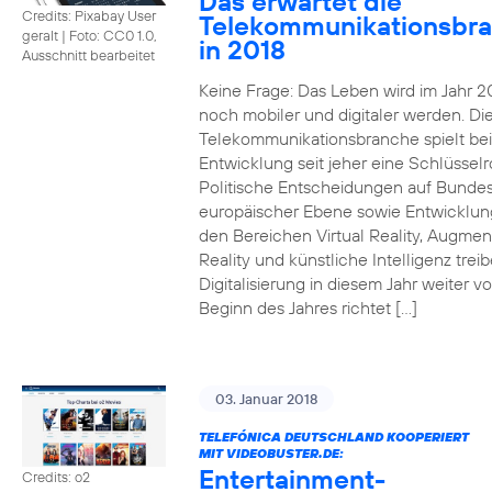
Das erwartet die
Credits: Pixabay User
Telekommunikationsbr
geralt
|
Foto: CC0 1.0,
in 2018
Ausschnitt bearbeitet
Keine Frage: Das Leben wird im Jahr 2
noch mobiler und digitaler werden. Di
Telekommunikationsbranche spielt bei
Entwicklung seit jeher eine Schlüsselro
Politische Entscheidungen auf Bunde
europäischer Ebene sowie Entwicklun
den Bereichen Virtual Reality, Augme
Reality und künstliche Intelligenz trei
Digitalisierung in diesem Jahr weiter vo
Beginn des Jahres richtet […]
03. Januar 2018
TELEFÓNICA DEUTSCHLAND KOOPERIERT
MIT VIDEOBUSTER.DE:
Entertainment-
Credits: o2