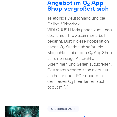
Angebot im O
App
2
Shop vergrößert sich
Telefónica Deutschland und die
Online-Videothek
VIDEOBUSTER.de gaben zum Ende
des Jahres ihre Zusammenarbeit
bekannt. Durch diese Kooperation
haben O
Kunden ab sofort die
2
Möglichkeit, über den O
App Shop
2
auf eine riesige Auswahl an
Spielfilmen und Serien zuzugreifen.
Gestreamt werden kann nicht nur
am heimischen PC, sondern mit
den neuen O
Free Tarifen auch
2
bequem […]
03. Januar 2018