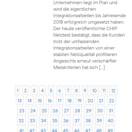
Unternehmen liegt im Plan und
wird die eigentlichen
Integrationsarbeiten bis Jahresende
2018 erfolgreich umgesetzt haben.
Der heute veröffentlichte CHIP
Netztest bestätigt, dass die Kunden
trotz der umfassenden
Integrationsarbeiten von einer
stabilen Netzqualität profitieren.
Angesichts erneut verschärfter
Messkriterien hat sich […]
1
2
3
4
5
6
7
8
9
10
11
12
13
14
15
16
17
18
19
20
21
22
23
24
25
26
27
28
29
30
31
32
33
34
35
36
37
38
39
40
41
42
43
44
45
46
47
48
49