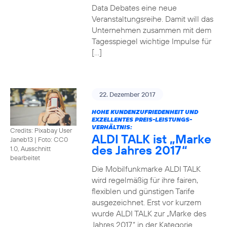
Data Debates eine neue
Veranstaltungsreihe. Damit will das
Unternehmen zusammen mit dem
Tagesspiegel wichtige Impulse für
[…]
22. Dezember 2017
HOHE KUNDENZUFRIEDENHEIT UND
EXZELLENTES PREIS-LEISTUNGS-
VERHÄLTNIS:
Credits: Pixabay User
ALDI TALK ist „Marke
Janeb13
|
Foto: CC0
des Jahres 2017“
1.0, Ausschnitt
bearbeitet
Die Mobilfunkmarke ALDI TALK
wird regelmäßig für ihre fairen,
flexiblen und günstigen Tarife
ausgezeichnet. Erst vor kurzem
wurde ALDI TALK zur „Marke des
Jahres 2017“ in der Kategorie