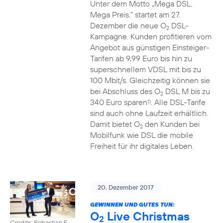
Unter dem Motto „Mega DSL.
Mega Preis.” startet am 27.
Dezember die neue O
DSL-
2
Kampagne. Kunden profitieren vom
Angebot aus günstigen Einsteiger-
Tarifen ab 9,99 Euro bis hin zu
superschnellem VDSL mit bis zu
100 Mbit/s. Gleichzeitig können sie
bei Abschluss des O
DSL M bis zu
2
340 Euro sparen
. Alle DSL-Tarife
1)
sind auch ohne Laufzeit erhältlich.
Damit bietet O
den Kunden bei
2
Mobilfunk wie DSL die mobile
Freiheit für ihr digitales Leben.
20. Dezember 2017
GEWINNEN UND GUTES TUN:
O
Live Christmas
2
Credits: Sebastian F.