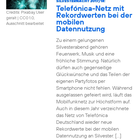
SILVESTERNACHT 2017/18:
Telefónica-Netz mit
Credits: Pixabay User
Rekordwerten bei der
geralt
|
CC0 1.0,
mobilen
Ausschnitt bearbeitet
Datennutzung
Zu einem gelungenen
Silvesterabend gehören
Feuerwerk, Musik und eine
fröhliche Stimmung. Natürlich
dürfen auch gegenseitige
Glückwünsche und das Teilen der
eigenen Partyfotos per
Smartphone nicht fehlen. Während
ausgelassen gefeiert wird, läuft das
Mobilfunknetz zur Höchstform auf.
Auch in diesem Jahr verzeichnete
das Netz von Telefónica
Deutschland wieder neue
Rekordwerte bei der mobilen
Datennutzung an Silvester. […]