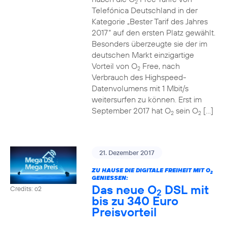
2
Telefónica Deutschland in der
Kategorie „Bester Tarif des Jahres
2017“ auf den ersten Platz gewählt.
Besonders überzeugte sie der im
deutschen Markt einzigartige
Vorteil von O
Free, nach
2
Verbrauch des Highspeed-
Datenvolumens mit 1 Mbit/s
weitersurfen zu können. Erst im
September 2017 hat O
sein O
[…]
2
2
21. Dezember 2017
ZU HAUSE DIE DIGITALE FREIHEIT MIT O
2
GENIESSEN:
Das neue O
DSL mit
Credits: o2
2
bis zu 340 Euro
Preisvorteil