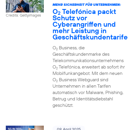
MEHR SICHERHEIT FÜR UNTERNEHMEN:
O
Telefónica packt
2
Credits: Gettyimages
Schutz vor
Cyberangriffen und
mehr Leistung in
Geschäftskundentarife
O
Business, die
2
Geschäftskundenmarke des
Telekommunikationsunternehmens
O
Telefónica, erweitert ab sofort ihr
2
Mobilfunkangebot. Mit dem neuen
O
Business Webguard sind
2
Unternehmen in allen Tarifen
automatisch vor Malware, Phishing,
Betrug und Identitätsdiebstahl
geschützt.
09. April 2025