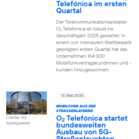
Telefónica im ersten
Quartal
Der Telekommunikationsanbieter
O
Telefónica ist robust ins
2
Geschäftsjahr 2025 gestartet. In
einem von intensivem Wettbewerb
geprägten ersten Quartal hat das
Unternehmen 164.000
Mobilfunkvertragskundinnen und -
kunden hinzugewonnen.
13. Mai 2025
MOBILFUNK AUS DER
STRASSENLATERNE:
O
Telefónica startet
Credits: 5G
2
bundesweiten
Synergiewerk
Ausbau von 5G-
Straßenleuchten