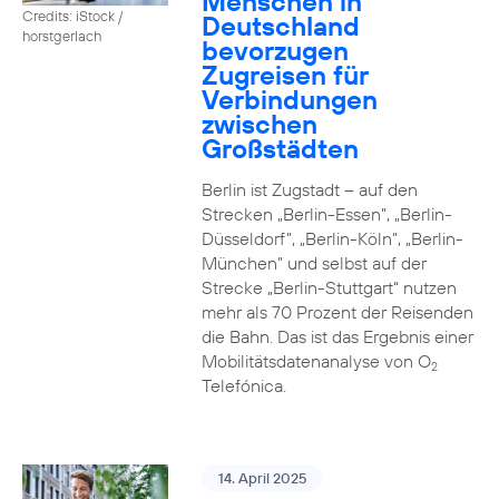
Menschen in
Credits: iStock /
Deutschland
horstgerlach
bevorzugen
Zugreisen für
Verbindungen
zwischen
Großstädten
Berlin ist Zugstadt – auf den
Strecken „Berlin-Essen”, „Berlin-
Düsseldorf”, „Berlin-Köln”, „Berlin-
München” und selbst auf der
Strecke „Berlin-Stuttgart“ nutzen
mehr als 70 Prozent der Reisenden
die Bahn. Das ist das Ergebnis einer
Mobilitätsdatenanalyse von O
2
Telefónica.
14. April 2025