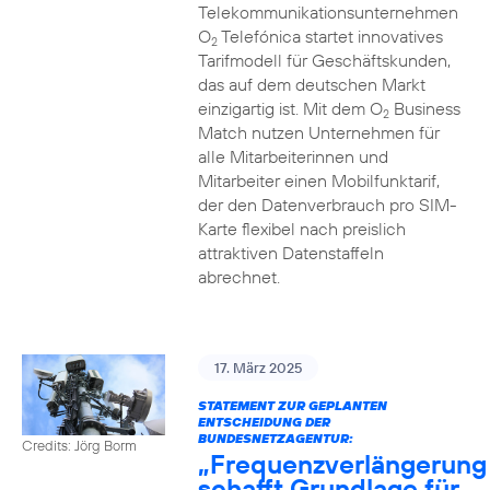
Telekommunikationsunternehmen
O
Telefónica startet innovatives
2
Tarifmodell für Geschäftskunden,
das auf dem deutschen Markt
einzigartig ist. Mit dem O
Business
2
Match nutzen Unternehmen für
alle Mitarbeiterinnen und
Mitarbeiter einen Mobilfunktarif,
der den Datenverbrauch pro SIM-
Karte flexibel nach preislich
attraktiven Datenstaffeln
abrechnet.
17. März 2025
STATEMENT ZUR GEPLANTEN
ENTSCHEIDUNG DER
BUNDESNETZAGENTUR:
Credits: Jörg Borm
„Frequenzverlängerung
schafft Grundlage für