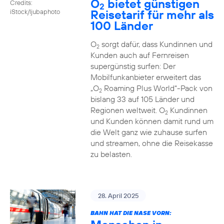
O
bietet günstigen
Credits:
2
Reisetarif für mehr als
iStock/ljubaphoto
100 Länder
O
sorgt dafür, dass Kundinnen und
2
Kunden auch auf Fernreisen
supergünstig surfen: Der
Mobilfunkanbieter erweitert das
„O
Roaming Plus World“-Pack von
2
bislang 33 auf 105 Länder und
Regionen weltweit. O
Kundinnen
2
und Kunden können damit rund um
die Welt ganz wie zuhause surfen
und streamen, ohne die Reisekasse
zu belasten.
28. April 2025
BAHN HAT DIE NASE VORN: