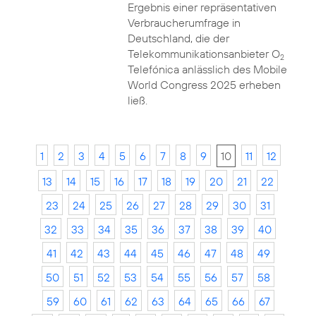
Ergebnis einer repräsentativen
Verbraucherumfrage in
Deutschland, die der
Telekommunikationsanbieter O
2
Telefónica anlässlich des Mobile
World Congress 2025 erheben
ließ.
1
2
3
4
5
6
7
8
9
10
11
12
13
14
15
16
17
18
19
20
21
22
23
24
25
26
27
28
29
30
31
32
33
34
35
36
37
38
39
40
41
42
43
44
45
46
47
48
49
50
51
52
53
54
55
56
57
58
59
60
61
62
63
64
65
66
67