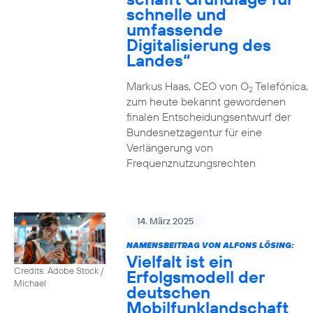
schnelle und
umfassende
Digitalisierung des
Landes“
Markus Haas, CEO von O
Telefónica,
2
zum heute bekannt gewordenen
finalen Entscheidungsentwurf der
Bundesnetzagentur für eine
Verlängerung von
Frequenznutzungsrechten
14. März 2025
NAMENSBEITRAG VON ALFONS LÖSING:
Vielfalt ist ein
Credits: Adobe Stock /
Erfolgsmodell der
Michael
deutschen
Mobilfunklandschaft