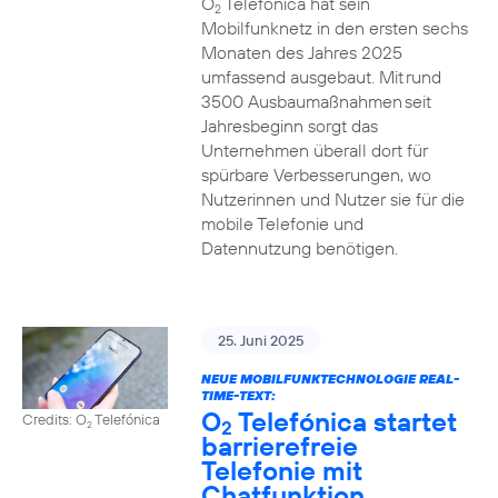
O
Telefónica hat sein
2
Mobilfunknetz in den ersten sechs
Monaten des Jahres 2025
umfassend ausgebaut. Mit rund
3500 Ausbaumaßnahmen seit
Jahresbeginn sorgt das
Unternehmen überall dort für
spürbare Verbesserungen, wo
Nutzerinnen und Nutzer sie für die
mobile Telefonie und
Datennutzung benötigen.
25. Juni 2025
NEUE MOBILFUNKTECHNOLOGIE REAL-
TIME-TEXT:
O
Telefónica startet
Credits: O
Telefónica
2
2
barrierefreie
Telefonie mit
Chatfunktion