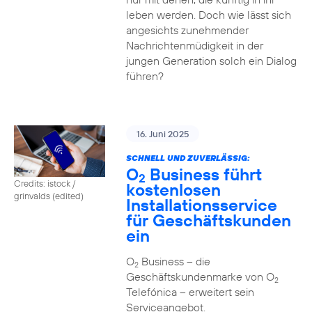
leben werden. Doch wie lässt sich
angesichts zunehmender
Nachrichtenmüdigkeit in der
jungen Generation solch ein Dialog
führen?
16. Juni 2025
SCHNELL UND ZUVERLÄSSIG:
O
Business führt
2
Credits: istock /
kostenlosen
grinvalds (edited)
Installationsservice
für Geschäftskunden
ein
O
Business – die
2
Geschäftskundenmarke von O
2
Telefónica – erweitert sein
Serviceangebot.