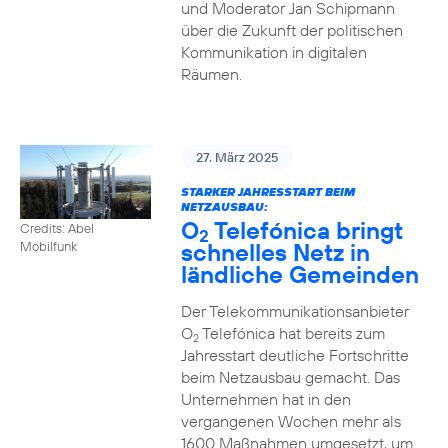
und Moderator Jan Schipmann
über die Zukunft der politischen
Kommunikation in digitalen
Räumen.
27. März 2025
STARKER JAHRESSTART BEIM
NETZAUSBAU:
O
Telefónica bringt
Credits: Abel
2
schnelles Netz in
Mobilfunk
ländliche Gemeinden
Der Telekommunikationsanbieter
O
Telefónica hat bereits zum
2
Jahresstart deutliche Fortschritte
beim Netzausbau gemacht. Das
Unternehmen hat in den
vergangenen Wochen mehr als
1600 Maßnahmen umgesetzt, um