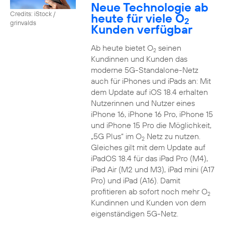
Neue Technologie ab
Credits: iStock /
heute für viele O
2
grinvalds
Kunden verfügbar
Ab heute bietet O
seinen
2
Kundinnen und Kunden das
moderne 5G-Standalone-Netz
auch für iPhones und iPads an: Mit
dem Update auf iOS 18.4 erhalten
Nutzerinnen und Nutzer eines
iPhone 16, iPhone 16 Pro, iPhone 15
und iPhone 15 Pro die Möglichkeit,
„5G Plus“ im O
Netz zu nutzen.
2
Gleiches gilt mit dem Update auf
iPadOS 18.4 für das iPad Pro (M4),
iPad Air (M2 und M3), iPad mini (A17
Pro) und iPad (A16). Damit
profitieren ab sofort noch mehr O
2
Kundinnen und Kunden von dem
eigenständigen 5G-Netz.