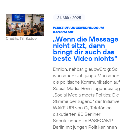
31. März 2025
WAKE UP! JUGENDDIALOG IM
BASECAMP:
„Wenn die Message
Credits: Till Budde
nicht sitzt, dann
bringt dir auch das
beste Video nichts“
Ehrlich, nahbar, glaubwürdig: So
wünschen sich junge Menschen
die politische Kommunikation auf
Social Media. Beim Jugenddialog
„Social Media meets Politics: Die
Stimme der Jugend“ der Initiative
WAKE UP! von O
Telefónica
2
diskutierten 80 Berliner
Schüler:innen im BASECAMP
Berlin mit jungen Politiker:innen