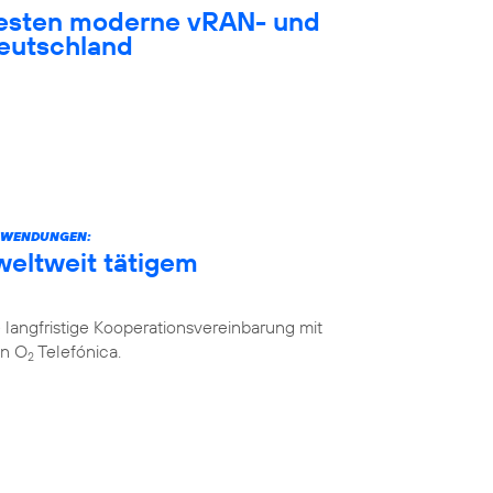
testen moderne vRAN- und
eutschland
ANWENDUNGEN:
weltweit tätigem
langfristige Kooperationsvereinbarung mit
on O
Telefónica.
2