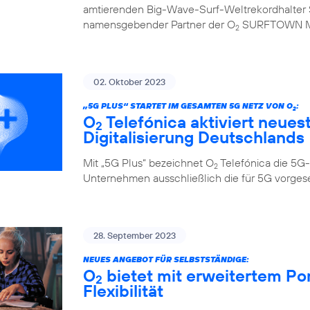
amtierenden Big-Wave-Surf-Weltrekordhalter S
namensgebender Partner der O
SURFTOWN 
2
02. Oktober 2023
„5G PLUS“ STARTET IM GESAMTEN 5G NETZ VON O
:
2
O
Telefónica aktiviert neues
2
Digitalisierung Deutschlands
Mit „5G Plus“ bezeichnet O
Telefónica die 5G-
2
Unternehmen ausschließlich die für 5G vorge
28. September 2023
NEUES ANGEBOT FÜR SELBSTSTÄNDIGE:
O
bietet mit erweitertem Po
2
Flexibilität