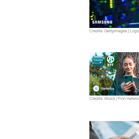
Credits: Gettyimages / Log
Credits: iStock / Finn Hafe