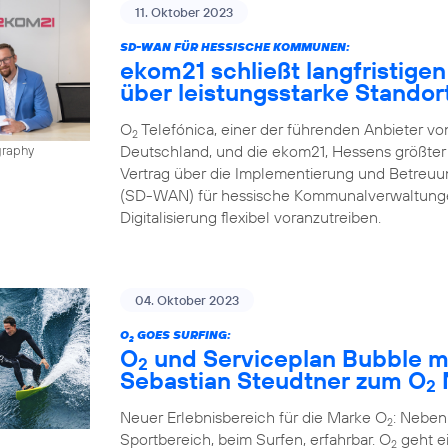
11. Oktober 2023
SD-WAN FÜR HESSISCHE KOMMUNEN:
ekom21 schließt langfristigen
über leistungsstarke Stando
O
Telefónica, einer der führenden Anbieter v
2
Deutschland, und die ekom21, Hessens größter 
graphy
Vertrag über die Implementierung und Betreu
(SD-WAN) für hessische Kommunalverwaltungen
Digitalisierung flexibel voranzutreiben.
04. Oktober 2023
O
GOES SURFING:
2
O
und Serviceplan Bubble m
2
Sebastian Steudtner zum O
2
Neuer Erlebnisbereich für die Marke O
: Neben
2
Sportbereich, beim Surfen, erfahrbar. O
geht ei
2