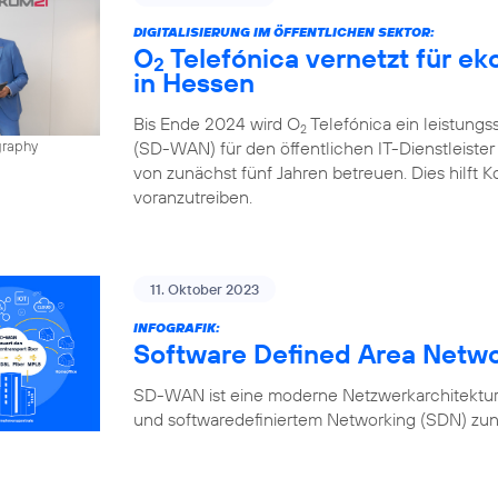
DIGITALISIERUNG IM ÖFFENTLICHEN SEKTOR:
O
Telefónica vernetzt für e
2
in Hessen
Bis Ende 2024 wird O
Telefónica ein leistung
2
(SD-WAN) für den öffentlichen IT-Dienstleiste
graphy
von zunächst fünf Jahren betreuen. Dies hilft K
voranzutreiben.
11. Oktober 2023
INFOGRAFIK:
Software Defined Area Netw
SD-WAN ist eine moderne Netzwerkarchitektur,
und softwaredefiniertem Networking (SDN) zun