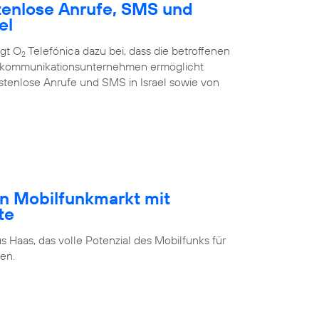
tenlose Anrufe, SMS und
el
ägt O
Telefónica dazu bei, dass die betroffenen
2
ekommunikations­unternehmen ermöglicht
stenlose Anrufe und SMS in Israel sowie von
n Mobilfunkmarkt mit
te
s Haas, das volle Potenzial des Mobilfunks für
en.