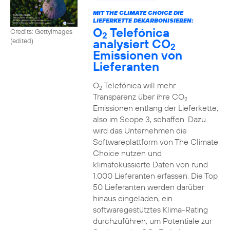
MIT THE CLIMATE CHOICE DIE
LIEFERKETTE DEKARBONISIEREN:
O
Telefónica
Credits: Gettyimages
2
analysiert CO
(edited)
2
Emissionen von
Lieferanten
O
Telefónica will mehr
2
Transparenz über ihre CO
2
Emissionen entlang der Lieferkette,
also im Scope 3, schaffen. Dazu
wird das Unternehmen die
Softwareplattform von The Climate
Choice nutzen und
klimafokussierte Daten von rund
1.000 Lieferanten erfassen. Die Top
50 Lieferanten werden darüber
hinaus eingeladen, ein
softwaregestütztes Klima-Rating
durchzuführen, um Potentiale zur