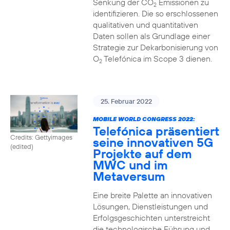
Senkung der CO
Emissionen zu
2
identifizieren. Die so erschlossenen
qualitativen und quantitativen
Daten sollen als Grundlage einer
Strategie zur Dekarbonisierung von
O
Telefónica im Scope 3 dienen.
2
25. Februar 2022
MOBILE WORLD CONGRESS 2022:
Telefónica präsentiert
Credits: Gettyimages
seine innovativen 5G
(edited)
Projekte auf dem
MWC und im
Metaversum
Eine breite Palette an innovativen
Lösungen, Dienstleistungen und
Erfolgsgeschichten unterstreicht
die technologische Führung und