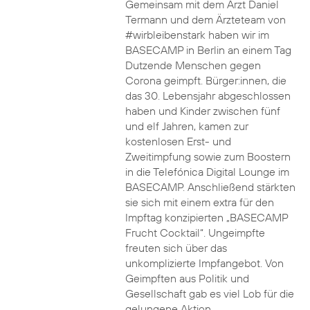
Gemeinsam mit dem Arzt Daniel
Termann und dem Ärzteteam von
#wirbleibenstark haben wir im
BASECAMP in Berlin an einem Tag
Dutzende Menschen gegen
Corona geimpft. Bürger:innen, die
das 30. Lebensjahr abgeschlossen
haben und Kinder zwischen fünf
und elf Jahren, kamen zur
kostenlosen Erst- und
Zweitimpfung sowie zum Boostern
in die Telefónica Digital Lounge im
BASECAMP. Anschließend stärkten
sie sich mit einem extra für den
Impftag konzipierten „BASECAMP
Frucht Cocktail“. Ungeimpfte
freuten sich über das
unkomplizierte Impfangebot. Von
Geimpften aus Politik und
Gesellschaft gab es viel Lob für die
gelungene Aktion.