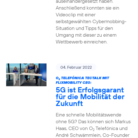
auseinandergesetzt haben.
Anschließend konnten sie ein
Videoclip mit einer
selbstgewählten Cybermobbing-
Situation und Tipps für den
Umgang mit dieser zu einem
Wettbewerb einreichen.
04. Februar 2022
O
TELEFÓNICA TECTALK MIT
2
FLIXMOBILITY CEO:
5G ist Erfolgsgarant
für die Mobilität der
Zukunft
Eine schnelle Mobilitätswende
ohne 5G? Das können sich Markus
Haas, CEO von O
Telefónica und
2
André Schwämmlein, Co-Founder