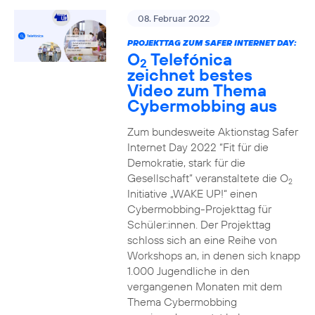
08. Februar 2022
PROJEKTTAG ZUM SAFER INTERNET DAY:
O
Telefónica
2
zeichnet bestes
Video zum Thema
Cybermobbing aus
Zum bundesweite Aktionstag Safer
Internet Day 2022 “Fit für die
Demokratie, stark für die
Gesellschaft” veranstaltete die O
2
Initiative „WAKE UP!“ einen
Cybermobbing-Projekttag für
Schüler:innen. Der Projekttag
schloss sich an eine Reihe von
Workshops an, in denen sich knapp
1.000 Jugendliche in den
vergangenen Monaten mit dem
Thema Cybermobbing