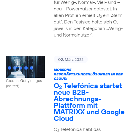
für Wenig-, Normal-, Viel- und –
neu - Powernutzer getestet. In
allen Profilen erhielt O
ein „Sehr
2
gut“. Den Testsieg holte sich O
2
jeweils in den Kategorien „Wenig-
und Normalnutzer“.
02. März 2022
MODERNE
GESCHÄFTSKUNDENLÖSUNGEN IN DER
CLOUD:
Credits: Gettyimages
O
Telefónica startet
(edited)
2
neue B2B-
Abrechnungs-
Plattform mit
MATRIXX und Google
Cloud
O
Telefónica hebt das
2