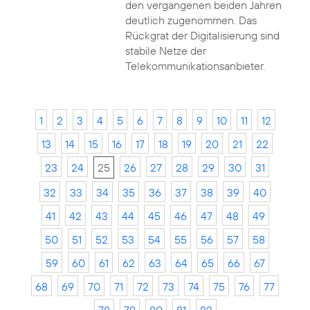
den vergangenen beiden Jahren
deutlich zugenommen. Das
Rückgrat der Digitalisierung sind
stabile Netze der
Telekommunikationsanbieter.
1
2
3
4
5
6
7
8
9
10
11
12
13
14
15
16
17
18
19
20
21
22
23
24
25
26
27
28
29
30
31
32
33
34
35
36
37
38
39
40
41
42
43
44
45
46
47
48
49
50
51
52
53
54
55
56
57
58
59
60
61
62
63
64
65
66
67
68
69
70
71
72
73
74
75
76
77