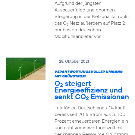
Aufgrund der jüngsten
Ausbauerfolge und enormen
Steigerung in der Netzqualität rückt
das O
Netz außerdem auf Platz 2
2
der besten deutschen
Mobilfunkanbieter vor.
28. Oktober 2021
VERANTWORTUNGSVOLLER UMGANG
MIT GRÜNSTROM:
O
steigert
2
Energieeffizienz und
senkt CO
Emissionen
2
Telefónica Deutschland / O
kauft
2
bereits seit 2016 Strom aus zu 100
Prozent erneuerbaren Energien ein
und geht verantwortungsvoll mit
der knappen Ressource Grünstrom