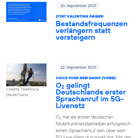
23. September 2021
ZITAT VALENTINA DAIBER:
Bestandsfrequenzen
verlängern statt
versteigern
22. September 2021
VOICE OVER NEW RADIO (VONR):
O
gelingt
2
Credits: Telefónica
Deutschlands erster
Deutschland
Sprachanruf im 5G-
Livenetz
O
hat als erster deutscher
2
Mobilfunknetzbetreiber erfolgreich
einen Sprachanruf rein über sein
5G Live-Netz durchgeführt. Mit der