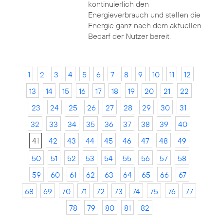
kontinuierlich den
Energieverbrauch und stellen die
Energie ganz nach dem aktuellen
Bedarf der Nutzer bereit.
1
2
3
4
5
6
7
8
9
10
11
12
13
14
15
16
17
18
19
20
21
22
23
24
25
26
27
28
29
30
31
32
33
34
35
36
37
38
39
40
41
42
43
44
45
46
47
48
49
50
51
52
53
54
55
56
57
58
59
60
61
62
63
64
65
66
67
68
69
70
71
72
73
74
75
76
77
78
79
80
81
82