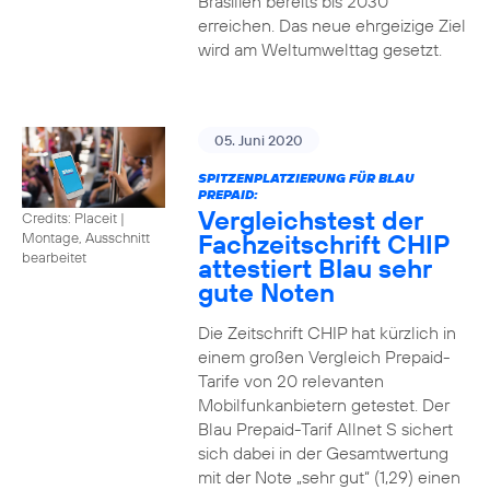
Brasilien bereits bis 2030
erreichen. Das neue ehrgeizige Ziel
wird am Weltumwelttag gesetzt.
05. Juni 2020
SPITZENPLATZIERUNG FÜR BLAU
PREPAID:
Vergleichstest der
Credits: Placeit
|
Fachzeitschrift CHIP
Montage, Ausschnitt
bearbeitet
attestiert Blau sehr
gute Noten
Die Zeitschrift CHIP hat kürzlich in
einem großen Vergleich Prepaid-
Tarife von 20 relevanten
Mobilfunkanbietern getestet. Der
Blau Prepaid-Tarif Allnet S sichert
sich dabei in der Gesamtwertung
mit der Note „sehr gut“ (1,29) einen