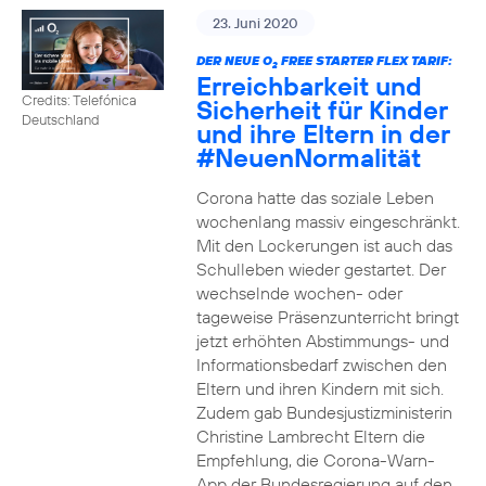
23. Juni 2020
DER NEUE O
FREE STARTER FLEX TARIF:
2
Erreichbarkeit und
Credits: Telefónica
Sicherheit für Kinder
Deutschland
und ihre Eltern in der
#NeuenNormalität
Corona hatte das soziale Leben
wochenlang massiv eingeschränkt.
Mit den Lockerungen ist auch das
Schulleben wieder gestartet. Der
wechselnde wochen- oder
tageweise Präsenzunterricht bringt
jetzt erhöhten Abstimmungs- und
Informationsbedarf zwischen den
Eltern und ihren Kindern mit sich.
Zudem gab Bundesjustizministerin
Christine Lambrecht Eltern die
Empfehlung, die Corona-Warn-
App der Bundesregierung auf den