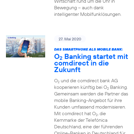
Wirtschaft rund um die Uhr in
Bewegung – auch dank
intelligenter Mobilfunklösungen.
27. Mai 2020
DAS SMARTPHONE ALS MOBILE BANK:
O
Banking startet mit
2
comdirect in die
Zukunft
O
und die comdirect bank AG
2
kooperieren künftig bei O
Banking.
2
Gemeinsam werden die Partner das
mobile Banking-Angebot für ihre
Kunden umfassend modernisieren.
Mit comdirect hat O
, die
2
Kernmarke der Telefónica
Deutschland, eine der führenden
Online-Banken in Deutschland für