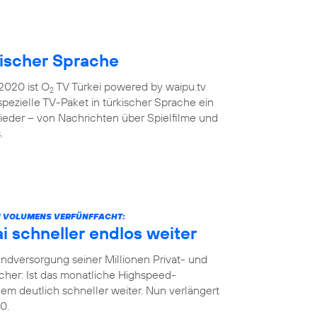
kischer Sprache
2020 ist O
TV Türkei powered by waipu.tv
2
 spezielle TV-Paket in türkischer Sprache ein
ieder – von Nachrichten über Spielfilme und
.
N VOLUMENS VERFÜNFFACHT:
 schneller endlos weiter
dversorgung seiner Millionen Privat- und
her: Ist das monatliche Highspeed-
m deutlich schneller weiter. Nun verlängert
0.