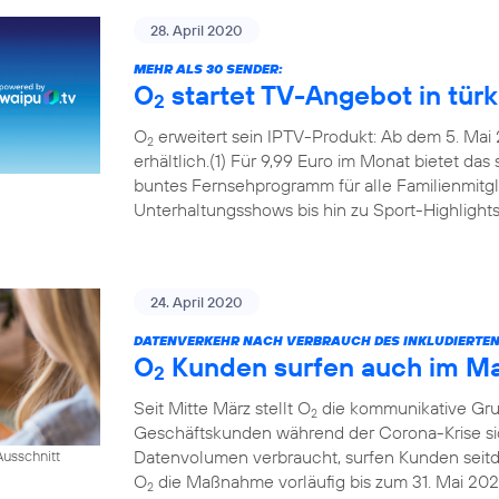
28. April 2020
MEHR ALS 30 SENDER:
O
startet TV-Angebot in tür
2
O
erweitert sein IPTV-Produkt: Ab dem 5. Mai 
2
erhältlich.(1) Für 9,99 Euro im Monat bietet das
buntes Fernsehprogramm für alle Familienmitgl
Unterhaltungsshows bis hin zu Sport-Highlights
24. April 2020
DATENVERKEHR NACH VERBRAUCH DES INKLUDIERTE
O
Kunden surfen auch im Mai
2
Seit Mitte März stellt O
die kommunikative Grun
2
Geschäftskunden während der Corona-Krise sic
Datenvolumen verbraucht, surfen Kunden seitde
usschnitt
O
die Maßnahme vorläufig bis zum 31. Mai 202
2