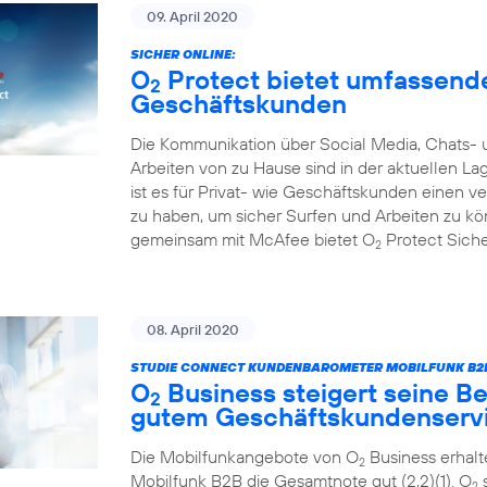
09. April 2020
SICHER ONLINE:
O
Protect bietet umfassende
2
Geschäftskunden
Die Kommunikation über Social Media, Chats- 
Arbeiten von zu Hause sind in der aktuellen L
ist es für Privat- wie Geschäftskunden einen 
zu haben, um sicher Surfen und Arbeiten zu k
gemeinsam mit McAfee bietet O
Protect Sicher
2
08. April 2020
STUDIE CONNECT KUNDENBAROMETER MOBILFUNK B2B
O
Business steigert seine Be
2
gutem Geschäftskundenserv
Die Mobilfunkangebote von O
Business erhal
2
Mobilfunk B2B die Gesamtnote gut (2,2)(1). O
s
2