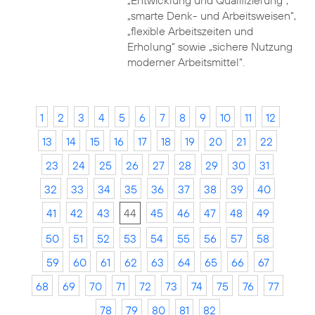
„Entwicklung und Qualifizierung“,
„smarte Denk- und Arbeitsweisen“,
„flexible Arbeitszeiten und
Erholung“ sowie „sichere Nutzung
moderner Arbeitsmittel“.
1
2
3
4
5
6
7
8
9
10
11
12
13
14
15
16
17
18
19
20
21
22
23
24
25
26
27
28
29
30
31
32
33
34
35
36
37
38
39
40
41
42
43
44
45
46
47
48
49
50
51
52
53
54
55
56
57
58
59
60
61
62
63
64
65
66
67
68
69
70
71
72
73
74
75
76
77
78
79
80
81
82