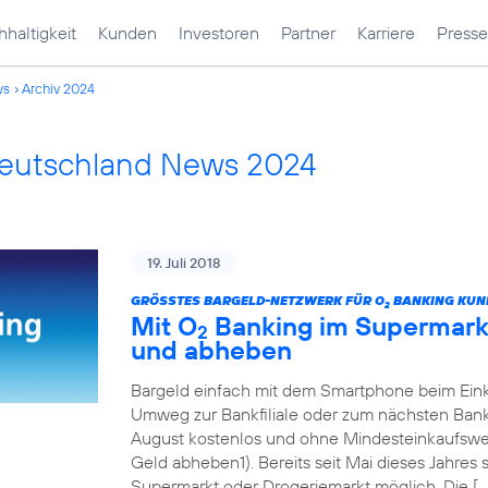
haltigkeit
Kunden
Investoren
Partner
Karriere
Presse
ws
Archiv 2024
Deutschland News 2024
19. Juli 2018
GRÖSSTES BARGELD-NETZWERK FÜR O
BANKING KUN
2
Mit O
Banking im Supermarkt
2
und abheben
Bargeld einfach mit dem Smartphone beim Eink
Umweg zur Bankfiliale oder zum nächsten Ban
August kostenlos und ohne Mindesteinkaufswert
Geld abheben1). Bereits seit Mai dieses Jahres
Supermarkt oder Drogeriemarkt möglich. Die […