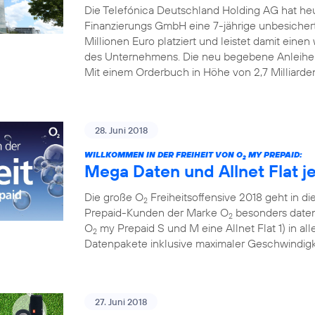
Die Telefónica Deutschland Holding AG hat he
Finanzierungs GmbH eine 7-jährige unbesiche
Millionen Euro platziert und leistet damit einen w
des Unternehmens. Die neu begebene Anleihe
Mit einem Orderbuch in Höhe von 2,7 Milliarde
28. Juni 2018
WILLKOMMEN IN DER FREIHEIT VON O
MY PREPAID:
2
Mega Daten und Allnet Flat j
Die große O
Freiheitsoffensive 2018 geht in die
2
Prepaid-Kunden der Marke O
besonders datens
2
O
my Prepaid S und M eine Allnet Flat 1) in al
2
Datenpakete inklusive maximaler Geschwindigke
27. Juni 2018