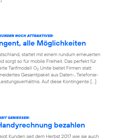
KUNDEN NOCH ATTRAKTIVER:
ngent, alle Möglichkeiten
tschland, startet mit einem rundum erneuerten
sorgt so für mobile Freiheit. Das perfekt für
rte Tarifmodell O
Unite bietet Firmen statt
2
neidertes Gesamtpaket aus Daten-, Telefonie-
stungsverhältnis. Auf diese Kontingente […]
EIT GENIESSEN:
 Handyrechnung bezahlen
eigt Kunden seit dem Herbst 2017 wie sie auch