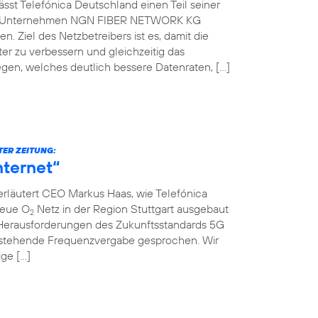
st Telefónica Deutschland einen Teil seiner
che Unternehmen NGN FIBER NETWORK KG
. Ziel des Netzbetreibers ist es, damit die
er zu verbessern und gleichzeitig das
gen, welches deutlich bessere Datenraten, […]
TER ZEITUNG:
nternet“
erläutert CEO Markus Haas, wie Telefónica
neue O
Netz in der Region Stuttgart ausgebaut
2
Herausforderungen des Zukunftsstandards 5G
nstehende Frequenzvergabe gesprochen. Wir
ige […]