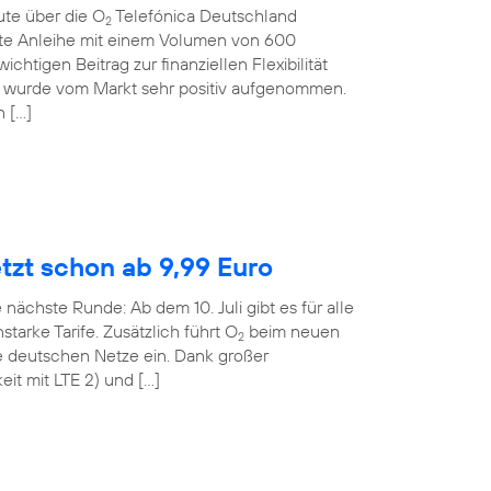
ute über die O
Telefónica Deutschland
2
rte Anleihe mit einem Volumen von 600
ichtigen Beitrag zur finanziellen Flexibilität
 wurde vom Markt sehr positiv aufgenommen.
n […]
etzt schon ab 9,99 Euro
 nächste Runde: Ab dem 10. Juli gibt es für alle
tarke Tarife. Zusätzlich führt O
beim neuen
2
le deutschen Netze ein. Dank großer
it mit LTE 2) und […]