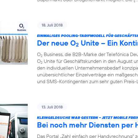
18. Juli 2018
EINMALIGES POOLING-TARIFMODELL FÜR GESCHÄFTS
Der neue O
Unite – Ein Konti
2
O
Business, die B2B-Marke der Telefónica Deu
2
O
Unite für Geschäftskunden in den August und 
2
den individuellen Unternehmensbedarf konzipie
unübersichtlicher Einzelverträge ein maßgesch
und SMS-Kontingenten zum sehr guten Preis-Lei
13. Juli 2018
KLEINGELDSUCHE WAR GESTERN – JETZT MOBILE FREIH
Bei noch mehr Diensten per
Das Portal „Zahl einfach per Handyrechnung“ z