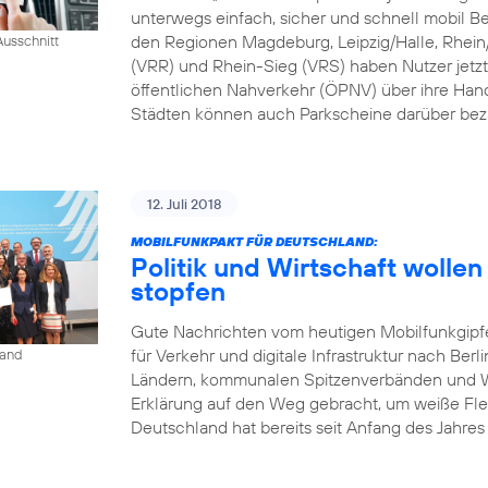
unterwegs einfach, sicher und schnell mobil B
den Regionen Magdeburg, Leipzig/Halle, Rhei
usschnitt
(VRR) und Rhein-Sieg (VRS) haben Nutzer jetzt
öffentlichen Nahverkehr (ÖPNV) über ihre Han
Städten können auch Parkscheine darüber bez
12. Juli 2018
MOBILFUNKPAKT FÜR DEUTSCHLAND:
Politik und Wirtschaft woll
stopfen
Gute Nachrichten vom heutigen Mobilfunkgipf
für Verkehr und digitale Infrastruktur nach Berl
land
Ländern, kommunalen Spitzenverbänden und Wi
Erklärung auf den Weg gebracht, um weiße Fle
Deutschland hat bereits seit Anfang des Jahres