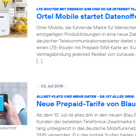
LTE-ROUTER MIT PREPAID-SIM UND 50 GB INTERNET FL
Ortel Mobile startet Datenof
Ortel Mobile, die führende Marke für Menschen 
einzigartigen Produktlösungen in eine neue Date
deutscher Telekommunikationsanbieter bietet
einen LTE-Router mit Prepaid-SIM-Karte an. 
Vertragsbindung jederzeit flexibel von zuhause 
[…]
02. Juli 2018
ALLNET-FLATS UND MEHR DATEN - DA IST ALLES DRIN:
Neue Prepaid-Tarife von Blau
Ab dem 10. Juli ist alles drin in den neuen Blau 
Kunden der beliebten Telefónica-Zweitmarke k
lang unbegrenzt in das deutsche Mobilfunknet
usschnitt
SMS versenden. Für das mobile Surfen bieten di