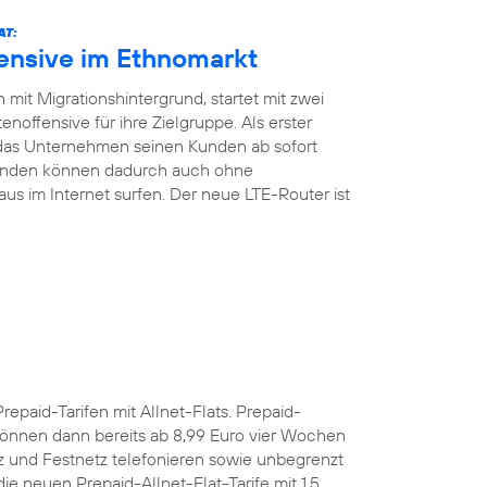
AT:
fensive im Ethnomarkt
mit Migrationshintergrund, startet mit zwei
noffensive für ihre Zielgruppe. Als erster
 das Unternehmen seinen Kunden ab sofort
Kunden können dadurch auch ohne
aus im Internet surfen. Der neue LTE-Router ist
Prepaid-Tarifen mit Allnet-Flats. Prepaid-
önnen dann bereits ab 8,99 Euro vier Wochen
z und Festnetz telefonieren sowie unbegrenzt
e neuen Prepaid-Allnet-Flat-Tarife mit 1,5