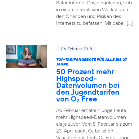
Safer Internet Day eingeladen, sich
in einem interaktiven Workshop mit
den Chancen und Risiken des
Internets zu befassen. Mit dabei: […]
06. Februar 2018
TOP-TARIFANGEBOTE FÜR ALLE BIS 27
JAHRE:
50 Prozent mehr
Highspeed-
Datenvolumen bei
den Jugendtarifen
von O
Free
2
Ab Februar erhalten junge Leute
mehr Highspeed-Datenvolumen
als je zuvor. Vom 8. Februar bis zum
23. April packt O
bei allen
2
Varianten des Tarifs O
Free Junge