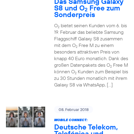
Das Samsung Galaxy
S8 und O
Free zum
2
Sonderpreis
O
bietet seinen Kunden vom 6. bis
2
19. Februar das beliebte Samsung
Flaggschiff Galaxy S8 zusammen
mit dem O
Free M zu einem
2
besonders attraktiven Preis von
knapp 40 Euro monatlich. Dank des
großen Datenpakets des O
Free M
2
können O
Kunden zum Beispiel bis
2
zu 30 Stunden monatlich mit ihrem
Galaxy S8 via WhatsApp, […]
08. Februar 2018
MOBILE CONNECT:
Deutsche Telekom,
Telefónica und