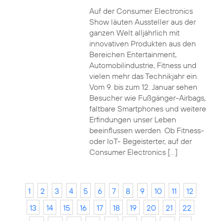
Auf der Consumer Electronics
Show läuten Aussteller aus der
ganzen Welt alljährlich mit
innovativen Produkten aus den
Bereichen Entertainment,
Automobilindustrie, Fitness und
vielen mehr das Technikjahr ein.
Vom 9. bis zum 12. Januar sehen
Besucher wie Fußgänger-Airbags,
faltbare Smartphones und weitere
Erfindungen unser Leben
beeinflussen werden. Ob Fitness-
oder IoT- Begeisterter, auf der
Consumer Electronics […]
1
2
3
4
5
6
7
8
9
10
11
12
13
14
15
16
17
18
19
20
21
22