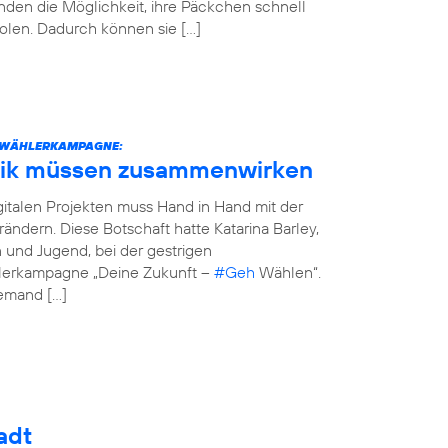
den die Möglichkeit, ihre Päckchen schnell
olen. Dadurch können sie […]
STWÄHLERKAMPAGNE:
tik müssen zusammenwirken
italen Projekten muss Hand in Hand mit der
erändern. Diese Botschaft hatte Katarina Barley,
n und Jugend, bei der gestrigen
hlerkampagne „Deine Zukunft –
#Geh
Wählen“.
jemand […]
adt