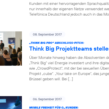
Kunden mit einer hervorragenden Sprachqualität
nur innerhalb der eigenen Netze verwendet w
Telefónica Deutschland jedoch auch in das Mob
08. September 2017
„THINK BIG PRO“ ABSCHLUSS-PITCH:
Think Big Projektteams stelle
Über Monate hinweg haben die Absolventen de
„Think Big“ viel Energie investiert und ihre digi
wie „CrowdProtect“, mit der bei sexuellen Übe
Projekt „cube“. „Your take on Europe“, das jun
Brüssel geben will. Bei […]
06. September 2017
MOBILE FREIHEIT FÜR O
KUNDEN:
2