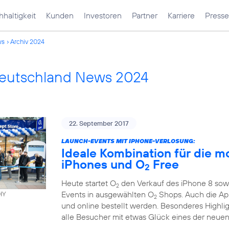
haltigkeit
Kunden
Investoren
Partner
Karriere
Presse
ws
Archiv 2024
Deutschland News 2024
22. September 2017
LAUNCH-EVENTS MIT IPHONE-VERLOSUNG:
Ideale Kombination für die m
iPhones und O
Free
2
Heute startet O
den Verkauf des iPhone 8 sowi
2
Events in ausgewählten O
Shops. Auch die App
HY
2
und online bestellt werden. Besonderes Highli
alle Besucher mit etwas Glück eines der neuen