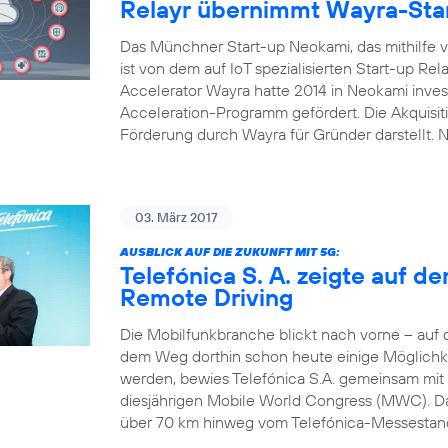
Relayr übernimmt Wayra-Sta
Das Münchner Start-up Neokami, das mithilfe vo
ist von dem auf IoT spezialisierten Start-up R
Accelerator Wayra hatte 2014 in Neokami inves
Acceleration-Programm gefördert. Die Akquisi
Förderung durch Wayra für Gründer darstellt.
03. März 2017
AUSBLICK AUF DIE ZUKUNFT MIT 5G:
Telefónica S. A. zeigte auf 
Remote Driving
Die Mobilfunkbranche blickt nach vorne – auf
dem Weg dorthin schon heute einige Möglichke
werden, bewies Telefónica S.A. gemeinsam mit
diesjährigen Mobile World Congress (MWC). Das
über 70 km hinweg vom Telefónica-Messestand