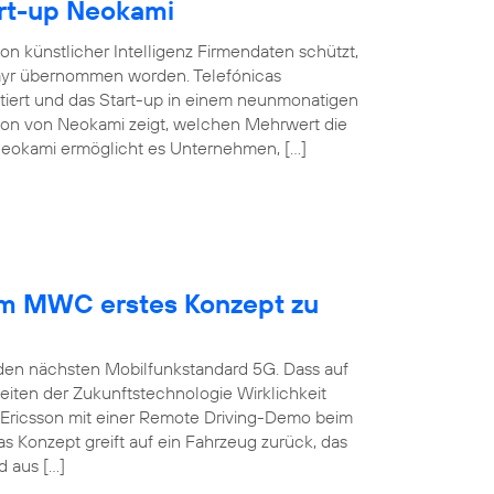
rt-up Neokami
n künstlicher Intelligenz Firmendaten schützt,
elayr übernommen worden. Telefónicas
tiert und das Start-up in einem neunmonatigen
tion von Neokami zeigt, welchen Mehrwert die
 Neokami ermöglicht es Unternehmen, […]
dem MWC erstes Konzept zu
 den nächsten Mobilfunkstandard 5G. Dass auf
iten der Zukunftstechnologie Wirklichkeit
 Ericsson mit einer Remote Driving-Demo beim
 Konzept greift auf ein Fahrzeug zurück, das
 aus […]