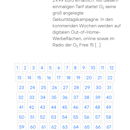
29,99 Euro erhältlich. Mit diesem
einmaligen Tarif startet O
seine
2
groß angelegte
Geburtstagskampagne. In den
kommenden Wochen werden auf
digitalen Out-of-Home-
Werbeflächen, online sowie im
Radio der O
Free 15 […]
2
1
2
3
4
5
6
7
8
9
10
11
12
13
14
15
16
17
18
19
20
21
22
23
24
25
26
27
28
29
30
31
32
33
34
35
36
37
38
39
40
41
42
43
44
45
46
47
48
49
50
51
52
53
54
55
56
57
58
59
60
61
62
63
64
65
66
67