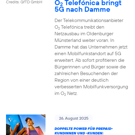
O
Telefónica bringt
Credits: GfTD GmbH
2
5G nach Damme
Der Telekommunikationsanbieter
O
Telefónica treibt den
2
Netzausbau im Oldenburger
Münsterland weiter voran. In
Damme hat das Unternehmen jetzt
einen Mobilfunkstandort auf 5G
erweitert. Ab sofort profitieren die
Bürgerinnen und Bürger sowie die
zahlreichen Besuchenden der
Region von einer deutlich
verbesserten Mobilfunkversorgung
im O
Netz.
2
26. August 2025
DOPPELTE POWER FÜR PREPAID-
KUNDINNEN UND -KUNDEN: