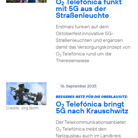
O
Telefónica funkt
2
mit 5G aus der
Straßenleuchte
Erstmals funken auf dem
Oktoberfest innovative 5G-
Straßenleuchten und ergänzen
damit das Versorgungskonzept von
O
Telefónica rund um die
2
Theresienwiese.
16. September 2025
BESSERES NETZ FÜR DIE OBERLAUSITZ:
O
Telefónica bringt
2
Credits: Jörg Borm
5G nach Krauschwitz
Der Telekommunikationsanbieter
O
Telefónica treibt den
2
Netzausbau auch im Landkreis