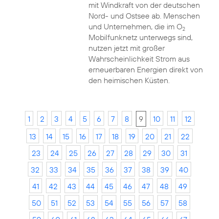
mit Windkraft von der deutschen
Nord- und Ostsee ab. Menschen
und Unternehmen, die im O
2
Mobilfunknetz unterwegs sind,
nutzen jetzt mit großer
Wahrscheinlichkeit Strom aus
erneuerbaren Energien direkt von
den heimischen Küsten.
1
2
3
4
5
6
7
8
9
10
11
12
13
14
15
16
17
18
19
20
21
22
23
24
25
26
27
28
29
30
31
32
33
34
35
36
37
38
39
40
41
42
43
44
45
46
47
48
49
50
51
52
53
54
55
56
57
58