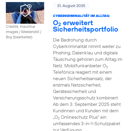
21. August 2025
CYBERKRIMINALITÄT IM ALLTAG:
O
erweitert
2
Credits: mauritius
Sicherheitsportfolio
images / Westend61 /
Boy (bearbeitet)
Die Bedrohung durch
Cyberkriminalität nimmt weiter zu.
Phishing, Datenklau und digitale
Täuschung gehören zum Alltag im
Netz. Mobilfunkanbieter O
2
Telefónica reagiert mit einem
neuen Sicherheitsansatz, der
erstmals Netzsicherheit,
Gerätesicherheit und
Versicherungsschutz kombiniert.
Ab dem 3. September 2025 steht
Kundinnen und Kunden mit dem
„O
Onlineschutz Plus“ ein
2
umfassendes 3-in-1-Schutzpaket
zur Verfügung.