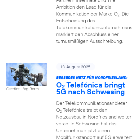
Partnern Intermate und The
Ambition den Lead für die
Kommunikation der Marke O
. Die
2
Entscheidung des
Telekommunikationsunternehmens
markiert den Abschluss einer
turnusmäßigen Ausschreibung.
13. August 2025
BESSERES NETZ FÜR NORDFRIESLAND:
O
Telefónica bringt
2
Credits: Jörg Borm
5G nach Schwesing
Der Telekommunikationsanbieter
O
Telefónica treibt den
2
Netzausbau in Nordfriesland weiter
voran. In Schwesing hat das
Unternehmen jetzt einen
Mobilfunkstandort auf 5G erweitert.