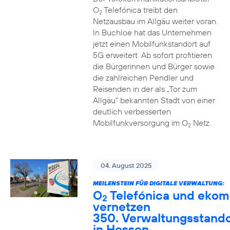
O
Telefónica treibt den
2
Netzausbau im Allgäu weiter voran.
In Buchloe hat das Unternehmen
jetzt einen Mobilfunkstandort auf
5G erweitert. Ab sofort profitieren
die Bürgerinnen und Bürger sowie
die zahlreichen Pendler und
Reisenden in der als „Tor zum
Allgäu“ bekannten Stadt von einer
deutlich verbesserten
Mobilfunkversorgung im O
Netz.
2
04. August 2025
MEILENSTEIN FÜR DIGITALE VERWALTUNG:
O
Telefónica und ekom
2
vernetzen
350. Verwaltungsstando
in Hessen