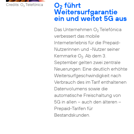
O
führt
Credits: O
Telefónica
2
2
Weitersurfgarantie
ein und weitet 5G aus
Das Unternehmen O
Telefónica
2
verbessert das mobile
Interneterlebnis für die Prepaid-
Nutzerinnen und -Nutzer seiner
Kernmarke O
. Ab dem 3.
2
September gelten zwei zentrale
Neuerungen: Eine deutlich erhöhte
Weitersurfgeschwindigkeit nach
Verbrauch des im Tarif enthaltenen
Datenvolumens sowie die
automatische Freischaltung von
5G in allen – auch den älteren –
Prepaid-Tarifen für
Bestandskunden.