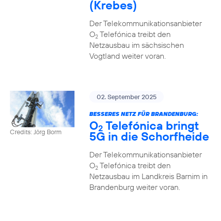
(Krebes)
Der Telekommunikationsanbieter
O
Telefónica treibt den
2
Netzausbau im sächsischen
Vogtland weiter voran.
02. September 2025
BESSERES NETZ FÜR BRANDENBURG:
O
Telefónica bringt
2
Credits: Jörg Borm
5G in die Schorfheide
Der Telekommunikationsanbieter
O
Telefónica treibt den
2
Netzausbau im Landkreis Barnim in
Brandenburg weiter voran.