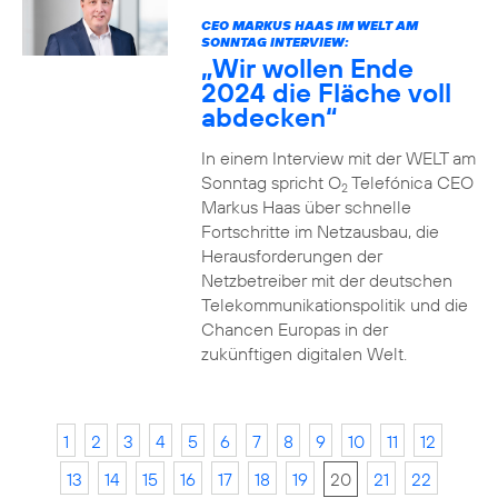
CEO MARKUS HAAS IM WELT AM
SONNTAG INTERVIEW:
„Wir wollen Ende
2024 die Fläche voll
abdecken“
In einem Interview mit der WELT am
Sonntag spricht O
Telefónica CEO
2
Markus Haas über schnelle
Fortschritte im Netzausbau, die
Herausforderungen der
Netzbetreiber mit der deutschen
Telekommunikationspolitik und die
Chancen Europas in der
zukünftigen digitalen Welt.
1
2
3
4
5
6
7
8
9
10
11
12
13
14
15
16
17
18
19
20
21
22