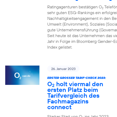
Ratingagenturen bestätigen O
Telefón
2
sehr guten ESG-Rankings ein erfolgre
Nachhaltigkeitsengagement in den Be
Umwelt (Environment), Soziales (Socia
gute Unternehmensführung (Governa
Seit heute ist das Unternehmen das vi
Jahr in Folge im Bloomberg Gender-Eq
Index gelistet.
26. Januar 2023
ERSTER GROSSER TARIF-CHECK 2023:
O
holt viermal den
2
ersten Platz beim
Tarifvergleich des
Fachmagazins
connect
Starker Start von O
ins Jahr 2023: