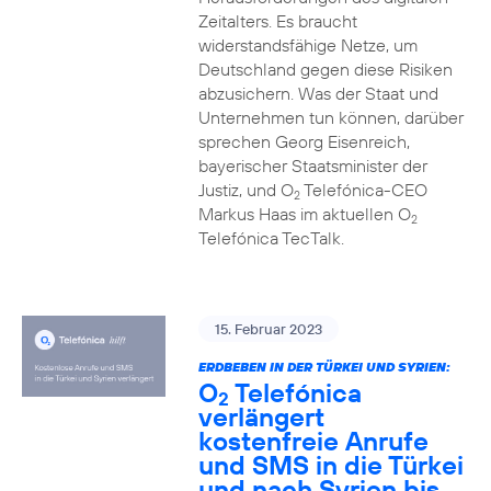
Zeitalters. Es braucht
widerstandsfähige Netze, um
Deutschland gegen diese Risiken
abzusichern. Was der Staat und
Unternehmen tun können, darüber
sprechen Georg Eisenreich,
bayerischer Staatsminister der
Justiz, und O
Telefónica-CEO
2
Markus Haas im aktuellen O
2
Telefónica TecTalk.
15. Februar 2023
ERDBEBEN IN DER TÜRKEI UND SYRIEN:
O
Telefónica
2
verlängert
kostenfreie Anrufe
und SMS in die Türkei
und nach Syrien bis