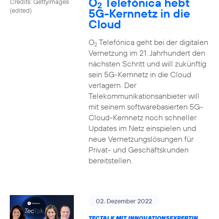
O
Telefónica hebt
Credits: Gettyimages
2
5G-Kernnetz in die
(edited)
Cloud
O
Telefónica geht bei der digitalen
2
Vernetzung im 21. Jahrhundert den
nächsten Schritt und will zukünftig
sein 5G-Kernnetz in die Cloud
verlagern. Der
Telekommunikationsanbieter will
mit seinem softwarebasierten 5G-
Cloud-Kernnetz noch schneller
Updates im Netz einspielen und
neue Vernetzungslösungen für
Privat- und Geschäftskunden
bereitstellen.
02. Dezember 2022
TECTALK MIT INNOVATIONSEXPERTIN