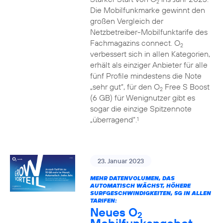
2
Die Mobilfunkmarke gewinnt den
großen Vergleich der
Netzbetreiber-Mobilfunktarife des
Fachmagazins connect. O
2
verbessert sich in allen Kategorien,
erhält als einziger Anbieter für alle
fünf Profile mindestens die Note
„sehr gut“, für den O
Free S Boost
2
(6 GB) für Wenignutzer gibt es
sogar die einzige Spitzennote
„überragend“.
1
23. Januar 2023
MEHR DATENVOLUMEN, DAS
AUTOMATISCH WÄCHST, HÖHERE
SURFGESCHWINDIGKEITEN, 5G IN ALLEN
TARIFEN:
Neues O
2