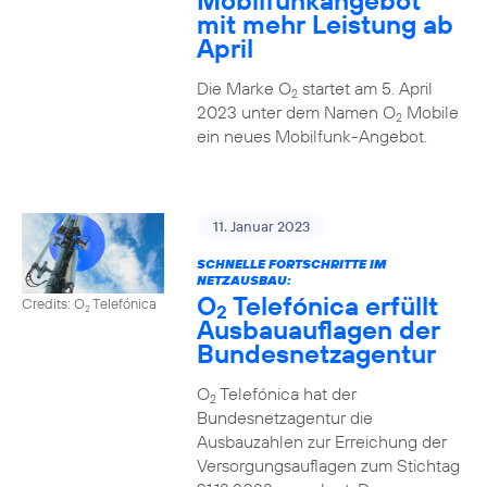
Mobilfunkangebot
mit mehr Leistung ab
April
Die Marke O
startet am 5. April
2
2023 unter dem Namen O
Mobile
2
ein neues Mobilfunk-Angebot.
11. Januar 2023
SCHNELLE FORTSCHRITTE IM
NETZAUSBAU:
O
Telefónica erfüllt
Credits: O
Telefónica
2
2
Ausbauauflagen der
Bundesnetzagentur
O
Telefónica hat der
2
Bundesnetzagentur die
Ausbauzahlen zur Erreichung der
Versorgungsauflagen zum Stichtag