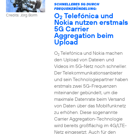
SCHNELLERES 5G DURCH
FREQUENZBÜNDELUNG:
O
Telefónica und
Credits: Jörg Borm
2
Nokia nutzen erstmals
5G Carrier
Aggregation beim
Upload
O
Telefónica und Nokia machen
2
den Upload von Dateien und
Videos im 5G-Netz noch schneller.
Der Telekommunikationsanbieter
und sein Technologiepartner haben
erstmals zwei 5G-Frequenzen
miteinander gebündelt, um die
maximale Datenrate beim Versand
von Daten über das Mobilfunknetz
zu erhöhen. Diese sogenannte
Carrier Aggregation-Technologie
wird bereits großflächig im 4G/LTE-
Netz eingesetzt. Auch für den