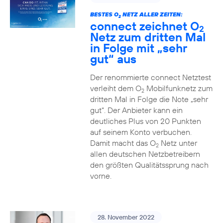
BESTES O
NETZ ALLER ZEITEN:
2
connect zeichnet O
2
Netz zum dritten Mal
in Folge mit „sehr
gut“ aus
Der renommierte connect Netztest
verleiht dem O
Mobilfunknetz zum
2
dritten Mal in Folge die Note „sehr
gut“. Der Anbieter kann ein
deutliches Plus von 20 Punkten
auf seinem Konto verbuchen.
Damit macht das O
Netz unter
2
allen deutschen Netzbetreibern
den größten Qualitätssprung nach
vorne.
28. November 2022