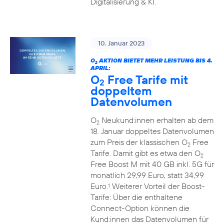
Digitalisierung & KI.
10. Januar 2023
O
AKTION BIETET MEHR LEISTUNG BIS 4.
2
APRIL:
O
Free Tarife mit
2
doppeltem
Datenvolumen
O
Neukund:innen erhalten ab dem
2
18. Januar doppeltes Datenvolumen
zum Preis der klassischen O
Free
2
Tarife. Damit gibt es etwa den O
2
Free Boost M mit 40 GB inkl. 5G für
monatlich 29,99 Euro, statt 34,99
Euro.
Weiterer Vorteil der Boost-
1
Tarife: Über die enthaltene
Connect-Option können die
Kund:innen das Datenvolumen für