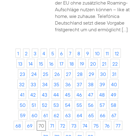
der EU ohne zusätzliche Roaming-
Aufschläge nutzen können – like at
home, wie zuhause. Telefónica
Deutschland setzt diese Vorgabe
fristgerecht um und ermöglicht […]
1
2
3
4
5
6
7
8
9
10
11
12
13
14
15
16
17
18
19
20
21
22
23
24
25
26
27
28
29
30
31
32
33
34
35
36
37
38
39
40
41
42
43
44
45
46
47
48
49
50
51
52
53
54
55
56
57
58
59
60
61
62
63
64
65
66
67
68
69
70
71
72
73
74
75
76
77