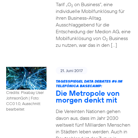
Tarif „O
on Business“, eine
2
individuelle Mobilfunklösung für
ihren Business-Alltag.
Ausschlaggebend für die
Entscheidung der Medion AG, eine
Mobilfunklösung von O
Business
2
zu nutzen, war das in den […]
21. Juni 2017
TAGESSPIEGEL DATA DEBATES
#6
IM
TELEFÓNICA BASECAMP:
Die Metropole von
Credits: Pixabay User
morgen denkt mit
JohnsonGoh
|
Foto:
CC0 1.0, Ausschnitt
bearbeitet
Die Vereinten Nationen gehen
davon aus, dass im Jahr 2030
weltweit fünf Milliarden Menschen
in Städten leben werden. Auch in