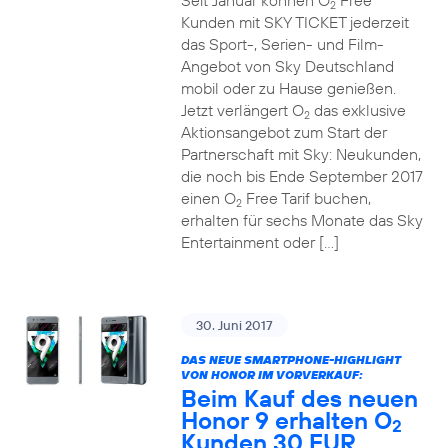
Seit Januar können O
Free
2
Kunden mit SKY TICKET jederzeit
das Sport-, Serien- und Film-
Angebot von Sky Deutschland
mobil oder zu Hause genießen.
Jetzt verlängert O
das exklusive
2
Aktionsangebot zum Start der
Partnerschaft mit Sky: Neukunden,
die noch bis Ende September 2017
einen O
Free Tarif buchen,
2
erhalten für sechs Monate das Sky
Entertainment oder […]
30. Juni 2017
DAS NEUE SMARTPHONE-HIGHLIGHT
VON HONOR IM VORVERKAUF:
Beim Kauf des neuen
Honor 9 erhalten O
2
Kunden 30 EUR