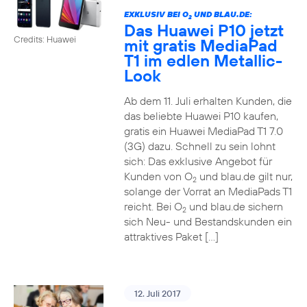
EXKLUSIV BEI O
UND BLAU.DE:
2
Das Huawei P10 jetzt
Credits: Huawei
mit gratis MediaPad
T1 im edlen Metallic-
Look
Ab dem 11. Juli erhalten Kunden, die
das beliebte Huawei P10 kaufen,
gratis ein Huawei MediaPad T1 7.0
(3G) dazu. Schnell zu sein lohnt
sich: Das exklusive Angebot für
Kunden von O
und blau.de gilt nur,
2
solange der Vorrat an MediaPads T1
reicht. Bei O
und blau.de sichern
2
sich Neu- und Bestandskunden ein
attraktives Paket […]
12. Juli 2017