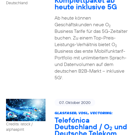
Komplettpaket ab
Deutschland
heute inklusive 5G
Ab heute können
Geschäftskunden neue O
2
Business Tarife für das 5G-Zeitalter
buchen. Zu einem Top-Preis-
Leistungs-Verhältnis bietet O
2
Business das erste Mobilfunktarif-
Portfolio mit unlimitiertem Sprach-
und Datenvolumen auf dem
deutschen B2B-Markt – inklusive
5G
.
1
07. Oktober 2020
GLASFASER, VDSL, VECTORING:
Telefónica
Credits: istock /
Deutschland / O
und
2
alphaspirit
Deutsche Telekom