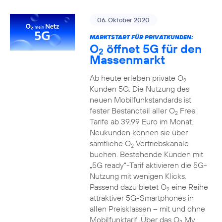
06. Oktober 2020
MARKTSTART FÜR PRIVATKUNDEN:
O
öffnet 5G für den
2
Massenmarkt
Ab heute erleben private O
2
Kunden 5G: Die Nutzung des
neuen Mobilfunkstandards ist
fester Bestandteil aller O
Free
2
Tarife ab 39,99 Euro im Monat.
Neukunden können sie über
sämtliche O
Vertriebskanäle
2
buchen. Bestehende Kunden mit
„5G ready“-Tarif aktivieren die 5G-
Nutzung mit wenigen Klicks.
Passend dazu bietet O
eine Reihe
2
attraktiver 5G-Smartphones in
allen Preisklassen – mit und ohne
Mobilfunktarif. Über das O
My