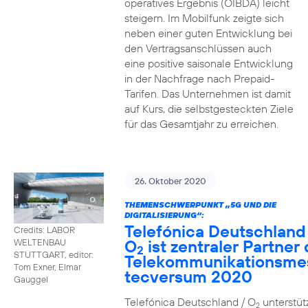
operatives Ergebnis (OIBDA) leicht
steigern. Im Mobilfunk zeigte sich
neben einer guten Entwicklung bei
den Vertragsanschlüssen auch
eine positive saisonale Entwicklung
in der Nachfrage nach Prepaid-
Tarifen. Das Unternehmen ist damit
auf Kurs, die selbstgesteckten Ziele
für das Gesamtjahr zu erreichen.
26. Oktober 2020
THEMENSCHWERPUNKT „5G UND DIE
DIGITALISIERUNG“:
Telefónica Deutschland
Credits: LABOR
O
ist zentraler Partner 
WELTENBAU
2
STUTTGART, editor:
Telekommunikationsme
Tom Exner, Elmar
tecversum 2020
Gauggel
Telefónica Deutschland / O
unterstütz
2