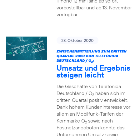
iPhone 12 mini sind ab sofort
vorbestellbar und ab 13. November
verfügbar.
28. Oktober 2020
ZWISCHENMITTEILUNG ZUM DRITTEN
QUARTAL 2020 VON TELEFÓNICA
DEUTSCHLAND / O
:
2
Umsatz und Ergebnis
steigen leicht
Die Geschäfte von Telefónica
Deutschland / O
haben sich im
2
dritten Quartal positiv entwickelt.
Dank hohem Kundeninteresse vor
allem an Mobilfunk-Tarifen der
Kernmarke O
sowie nach
2
Festnetzangeboten konnte das
Unternehmen Umsatz sowie