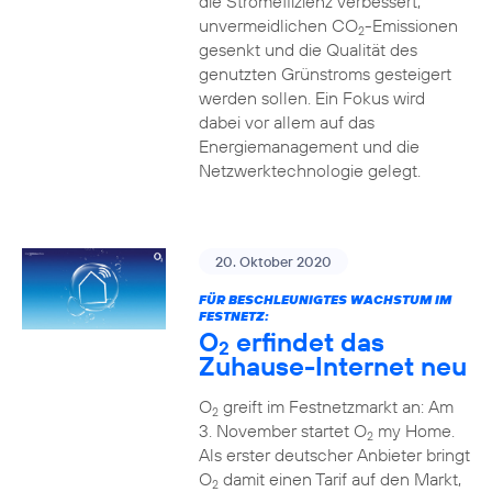
die Stromeffizienz verbessert,
unvermeidlichen CO
-Emissionen
2
gesenkt und die Qualität des
genutzten Grünstroms gesteigert
werden sollen. Ein Fokus wird
dabei vor allem auf das
Energiemanagement und die
Netzwerktechnologie gelegt.
20. Oktober 2020
FÜR BESCHLEUNIGTES WACHSTUM IM
FESTNETZ:
O
erfindet das
2
Zuhause-Internet neu
O
greift im Festnetzmarkt an: Am
2
3. November startet O
my Home.
2
Als erster deutscher Anbieter bringt
O
damit einen Tarif auf den Markt,
2