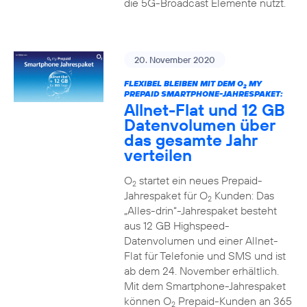
die 5G-Broadcast Elemente nutzt.
20. November 2020
FLEXIBEL BLEIBEN MIT DEM O
MY
2
PREPAID SMARTPHONE-JAHRESPAKET:
Allnet-Flat und 12 GB
Datenvolumen über
das gesamte Jahr
verteilen
O
startet ein neues Prepaid-
2
Jahrespaket für O
Kunden: Das
2
„Alles-drin“-Jahrespaket besteht
aus 12 GB Highspeed-
Datenvolumen und einer Allnet-
Flat für Telefonie und SMS und ist
ab dem 24. November erhältlich.
Mit dem Smartphone-Jahrespaket
können O
Prepaid-Kunden an 365
2