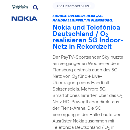
09. Dezember 2020
EUROPA-PREMIERE BEIM „5G
HANDBALLGIPFEL“ IN FLENSBURG:
Nokia und Telefónica
Deutschland / O
2
realisieren 5G Indoor-
Netz in Rekordzeit
Der PayTV-Sportsender Sky nutzte
am vergangenen Wochenende in
Flensburg erstmals auch das 5G-
Netz von O
für die Live-
2
Übertragung eines Handball-
Spitzenspiels. Mehrere 5G
Smartphones lieferten über das O
2
Netz HD-Bewegtbilder direkt aus
der Flens-Arena. Die 5G
Versorgung in der Halle baute der
Ausrüster Nokia zusammen mit
Telefónica Deutschland / O
in
2