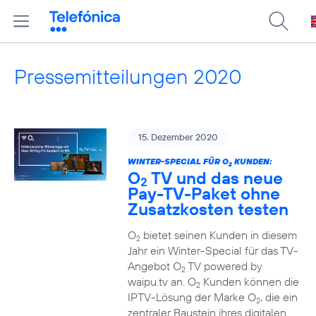
Pressemitteilungen 2020
15. Dezember 2020
WINTER-SPECIAL FÜR O
KUNDEN:
2
O
TV und das neue
2
Pay-TV-Paket ohne
Zusatzkosten testen
O
bietet seinen Kunden in diesem
2
Jahr ein Winter-Special für das TV-
Angebot O
TV powered by
2
waipu.tv an. O
Kunden können die
2
IPTV-Lösung der Marke O
, die ein
2
zentraler Baustein ihres digitalen