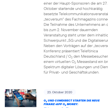
einer der Haupt-Sponsoren die am 27.
Oktober startende und hochkarätig
besetzte Telekommunikationsveransta
„tecversum“ des Fachmagazins connec
Die Teilnahme des Unternehmens an 
bis zum 2. November dauernden
Veranstaltung steht unter dem inhaltl
Schwerpunkt „5G und die Digitalisieru
Neben den Vorträgen auf der „tecver
Konferenz präsentiert Telefónica
Deutschland / O
den Messebesucher
2
einem virtuellen O
Messestand ein br
2
Spektrum digitaler Lösungen und Dien
für Privat- und Geschäftskunden.
23. Oktober 2020
O
UND COMDIRECT STARTEN DIE NEUE
2
FINANZ-APP O
MONEY:
2