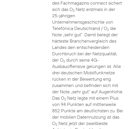
des Fachmagazins connect sichert
sich das O
Netz erstmals in der
2
25-jährigen
Unternehmensgeschichte von
Telefónica Deutschland / O
die
2
Note „sehr gut“. Damit belegt der
härteste Branchenvergleich des
Landes den entscheidenden
Durchbruch bei der Netzqualität,
der O
durch seine 4G-
2
Ausbauoffensive gelungen ist. Alle
drei deutschen Mobilfunknetze
rücken in der Bewertung eng
zusammen und befinden sich mit
der Note „sehr gut“ auf Augenhöhe.
Das O
Netz legte mit einem Plus
2
von 94 Punkten auf mittlerweile
852 Punkte am deutlichsten zu. Bei
der mobilen Datennutzung ist das
O
Netz jetzt der zweitbeste
2