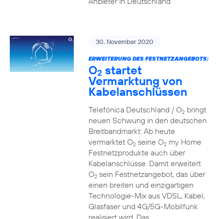
Anbieter in Deutschland.
30. November 2020
ERWEITERUNG DES FESTNETZANGEBOTS:
O
startet
2
Vermarktung von
Kabelanschlüssen
Telefónica Deutschland / O
bringt
2
neuen Schwung in den deutschen
Breitbandmarkt: Ab heute
vermarktet O
seine O
my Home
2
2
Festnetzprodukte auch über
Kabelanschlüsse. Damit erweitert
O
sein Festnetzangebot, das über
2
einen breiten und einzigartigen
Technologie-Mix aus VDSL, Kabel,
Glasfaser und 4G/5G-Mobilfunk
realisiert wird. Das