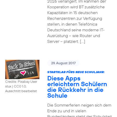
2026 verlängert. Im Rahmen der
Kooperation wird BT zusätzliche
Kapazitäten in 15 deutschen
Rechenzentren zur Verfügung
stellen, in denen Telefónica
Deutschland seine moderne IT-
Ausrüstung – wie Router und
Server – platziert. […]
29. August 2017
STARTKLAR FÜRS NEUE SCHULJAHR:
Diese Apps
Credits: Pixabay User
erleichtern Schülern
stux
|
CC0 1.0,
die Rückkehr in die
Ausschnitt bearbeitet
Schule
Die Sommerferien neigen sich dem
Ende zu und in vielen
Bundesländern steht der Schulstart