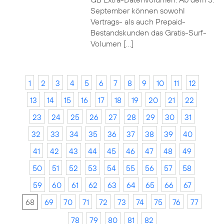
September können sowohl
Vertrags- als auch Prepaid-
Bestandskunden das Gratis-Surf-
Volumen […]
1
2
3
4
5
6
7
8
9
10
11
12
13
14
15
16
17
18
19
20
21
22
23
24
25
26
27
28
29
30
31
32
33
34
35
36
37
38
39
40
41
42
43
44
45
46
47
48
49
50
51
52
53
54
55
56
57
58
59
60
61
62
63
64
65
66
67
68
69
70
71
72
73
74
75
76
77
78
79
80
81
82