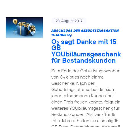
23. August 2017
ABSCHLUSS DER GEBURTSTAGSAKTION
15 JAHRE O
:
2
O
sagt Danke mit 15
2
GB
YOUbiläumsgeschenk
für Bestandskunden
Zum Ende der Geburtstagswochen
von O
gibt es noch einmal
2
Geschenke. Nach der
Geburtstagslotterie, bei der sich
jeder teilnehmende Kunde über
einen Preis freuen konnte, folgt ein
weiteres YOUbiläumsgeschenk für
Bestandskunden: Als Dank für 15
tolle Jahre erhalten sie einmalig 15
GB Extra-Datenvolumen. Ab dem 5.