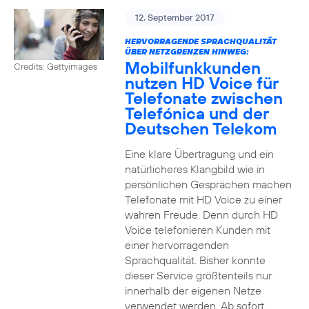
12. September 2017
HERVORRAGENDE SPRACHQUALITÄT
ÜBER NETZGRENZEN HINWEG:
Mobilfunkkunden
Credits: Gettyimages
nutzen HD Voice für
Telefonate zwischen
Telefónica und der
Deutschen Telekom
Eine klare Übertragung und ein
natürlicheres Klangbild wie in
persönlichen Gesprächen machen
Telefonate mit HD Voice zu einer
wahren Freude. Denn durch HD
Voice telefonieren Kunden mit
einer hervorragenden
Sprachqualität. Bisher konnte
dieser Service größtenteils nur
innerhalb der eigenen Netze
verwendet werden. Ab sofort