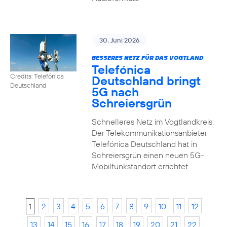
30. Juni 2026
BESSERES NETZ FÜR DAS VOGTLAND
Telefónica
Credits: Telefónica
Deutschland bringt
Deutschland
5G nach
Schreiersgrün
Schnelleres Netz im Vogtlandkreis:
Der Telekommunikationsanbieter
Telefónica Deutschland hat in
Schreiersgrün einen neuen 5G-
Mobilfunkstandort errichtet
1
2
3
4
5
6
7
8
9
10
11
12
13
14
15
16
17
18
19
20
21
22