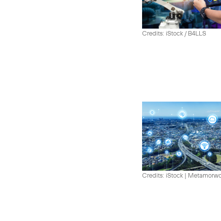
Credits: iStock / B4LLS
Credits: iStock | Metamorw