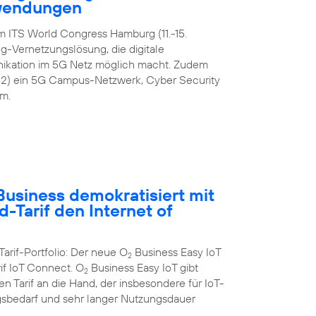
nwendungen
m ITS World Congress Hamburg (11.-15.
-Vernetzungslösung, die digitale
ikation im 5G Netz möglich macht. Zudem
42) ein 5G Campus-Netzwerk, Cyber Security
m.
usiness demokratisiert mit
-Tarif den Internet of
Tarif-Portfolio: Der neue O
Business Easy IoT
2
rif IoT Connect. O
Business Easy IoT gibt
2
 Tarif an die Hand, der insbesondere für IoT-
bedarf und sehr langer Nutzungsdauer