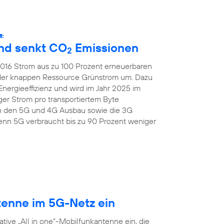
:
und senkt CO
Emissionen
2
 2016 Strom aus zu 100 Prozent erneuerbaren
 der knappen Ressource Grünstrom um. Dazu
Energieeffizienz und wird im Jahr 2025 im
er Strom pro transportiertem Byte
ch den 5G und 4G Ausbau sowie die 3G
nn 5G verbraucht bis zu 90 Prozent weniger
tenne im 5G-Netz ein
tive „All in one“-Mobilfunkantenne ein, die