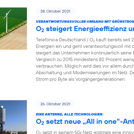
28. Oktober 2021
VERANTWORTUNGSVOLLER UMGANG MIT GRÜNSTROM
O
steigert Energieeffizienz 
2
Telefónica Deutschland / O
kauft bereits seit
2
Energien ein und geht verantwortungsvoll mit
steigert das Unternehmen kontinuierlich seine 
Vergleich zu 2015 mindestens 82 Prozent wenig
verbrauchen. Möglich wird dies vor allem dur
Abschaltung und Modernisierungen im Netz. De
Strom pro Byte als Vorgängergenerationen.
26. Oktober 2021
EINE ANTENNE, ALLE TECHNOLOGIEN:
O
setzt neue „All in one“-An
2
O
setzt in seinem 5G-Netz erstmals eine innova
2