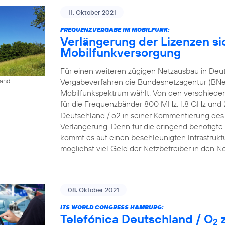
11. Oktober 2021
FREQUENZVERGABE IM MOBILFUNK:
Verlängerung der Lizenzen si
Mobilfunkversorgung
Für einen weiteren zügigen Netzausbau in Deu
Vergabeverfahren die Bundesnetzagentur (BNe
land
Mobilfunkspektrum wählt. Von den verschieden
für die Frequenzbänder 800 MHz, 1,8 GHz und 2,6
Deutschland / o2 in seiner Kommentierung des P
Verlängerung. Denn für die dringend benötigte 
kommt es auf einen beschleunigten Infrastrukt
möglichst viel Geld der Netzbetreiber in den N
08. Oktober 2021
ITS WORLD CONGRESS HAMBURG:
Telefónica Deutschland / O
z
2