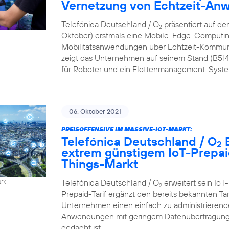
Vernetzung von Echtzeit-A
Telefónica Deutschland / O
präsentiert auf de
2
Oktober) erstmals eine Mobile-Edge-Computing
Mobilitätsanwendungen über Echtzeit-Kommun
zeigt das Unternehmen auf seinem Stand (B51
für Roboter und ein Flottenmanagement-Syste
06. Oktober 2021
PREISOFFENSIVE IM MASSIVE-IOT-MARKT:
Telefónica Deutschland / O
B
2
extrem günstigem IoT-Prepaid
Things-Markt
Telefónica Deutschland / O
erweitert sein IoT-
ork
2
Prepaid-Tarif ergänzt den bereits bekannten Ta
Unternehmen einen einfach zu administrierenden
Anwendungen mit geringem Datenübertragungs
gedacht ist.