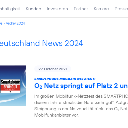
haltigkeit
Kunden
Investoren
Partner
Karriere
Presse
ws
Archiv 2024
Deutschland News 2024
29. Oktober 2021
SMARTPHONE MAGAZIN NETZTEST:
O
Netz springt auf Platz 2 un
2
Im großen Mobilfunk-Netztest des SMARTPHON
diesem Jahr erstmals die Note „sehr gut“. Auf
Steigerung in der Netzqualität rückt das O
Netz
2
Mobilfunkanbieter vor.