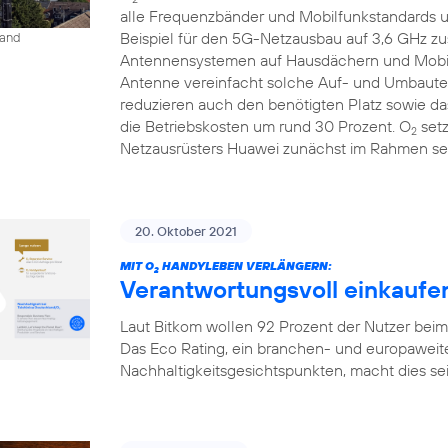
alle Frequenzbänder und Mobilfunkstandards un
Beispiel für den 5G-Netzausbau auf 3,6 GHz 
land
Antennensystemen auf Hausdächern und Mobilfu
Antenne vereinfacht solche Auf- und Umbauten
reduzieren auch den benötigten Platz sowie 
die Betriebskosten um rund 30 Prozent. O
setz
2
Netzausrüsters Huawei zunächst im Rahmen sei
20. Oktober 2021
MIT O
HANDYLEBEN VERLÄNGERN:
2
Verantwortungsvoll einkaufen
Laut Bitkom wollen 92 Prozent der Nutzer bei
Das Eco Rating, ein branchen- und europaweit
Nachhaltigkeitsgesichtspunkten, macht dies seit