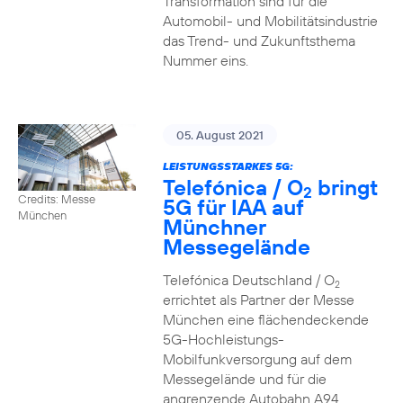
Transformation sind für die
Automobil- und Mobilitätsindustrie
das Trend- und Zukunftsthema
Nummer eins.
05. August 2021
LEISTUNGSSTARKES 5G:
Telefónica / O
bringt
2
Credits: Messe
5G für IAA auf
München
Münchner
Messegelände
Telefónica Deutschland / O
2
errichtet als Partner der Messe
München eine flächendeckende
5G-Hochleistungs-
Mobilfunkversorgung auf dem
Messegelände und für die
angrenzende Autobahn A94.