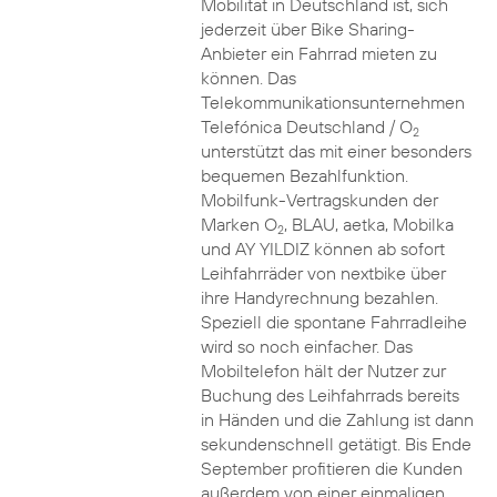
Mobilität in Deutschland ist, sich
jederzeit über Bike Sharing-
Anbieter ein Fahrrad mieten zu
können. Das
Telekommunikationsunternehmen
Telefónica Deutschland / O
2
unterstützt das mit einer besonders
bequemen Bezahlfunktion.
Mobilfunk-Vertragskunden der
Marken O
, BLAU, aetka, Mobilka
2
und AY YILDIZ können ab sofort
Leihfahrräder von nextbike über
ihre Handyrechnung bezahlen.
Speziell die spontane Fahrradleihe
wird so noch einfacher. Das
Mobiltelefon hält der Nutzer zur
Buchung des Leihfahrrads bereits
in Händen und die Zahlung ist dann
sekundenschnell getätigt. Bis Ende
September profitieren die Kunden
außerdem von einer einmaligen