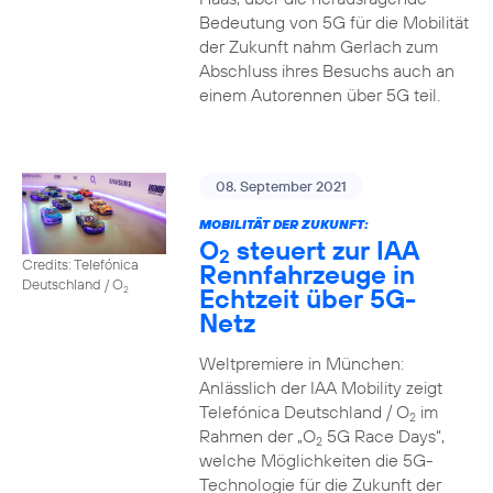
Bedeutung von 5G für die Mobilität
der Zukunft nahm Gerlach zum
Abschluss ihres Besuchs auch an
einem Autorennen über 5G teil.
08. September 2021
MOBILITÄT DER ZUKUNFT:
O
steuert zur IAA
2
Credits: Telefónica
Rennfahrzeuge in
Deutschland / O
Echtzeit über 5G-
2
Netz
Weltpremiere in München:
Anlässlich der IAA Mobility zeigt
Telefónica Deutschland / O
im
2
Rahmen der „O
5G Race Days“,
2
welche Möglichkeiten die 5G-
Technologie für die Zukunft der