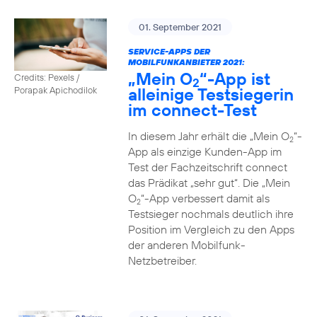
01. September 2021
SERVICE-APPS DER
MOBILFUNKANBIETER 2021:
„Mein O
“-App ist
Credits: Pexels /
2
alleinige Testsiegerin
Porapak Apichodilok
im connect-Test
In diesem Jahr erhält die „Mein O
“-
2
App als einzige Kunden-App im
Test der Fachzeitschrift connect
das Prädikat „sehr gut“. Die „Mein
O
“-App verbessert damit als
2
Testsieger nochmals deutlich ihre
Position im Vergleich zu den Apps
der anderen Mobilfunk-
Netzbetreiber.