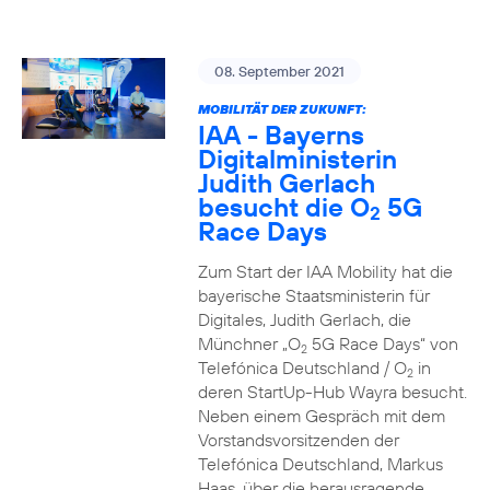
08. September 2021
MOBILITÄT DER ZUKUNFT:
IAA - Bayerns
Digitalministerin
Judith Gerlach
besucht die O
5G
2
Race Days
Zum Start der IAA Mobility hat die
bayerische Staatsministerin für
Digitales, Judith Gerlach, die
Münchner „O
5G Race Days“ von
2
Telefónica Deutschland / O
in
2
deren StartUp-Hub Wayra besucht.
Neben einem Gespräch mit dem
Vorstandsvorsitzenden der
Telefónica Deutschland, Markus
Haas, über die herausragende