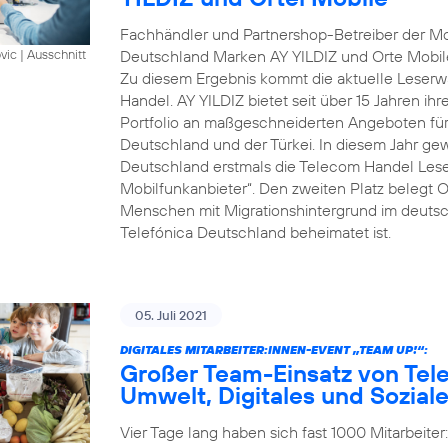
Fachhändler und Partnershop-Betreiber der Mob
Deutschland Marken AY YILDIZ und Orte Mobil
vic
|
Ausschnitt
Zu diesem Ergebnis kommt die aktuelle Leserwa
Handel. AY YILDIZ bietet seit über 15 Jahren ih
Portfolio an maßgeschneiderten Angeboten für 
Deutschland und der Türkei. In diesem Jahr gew
Deutschland erstmals die Telecom Handel Lese
Mobilfunkanbieter“. Den zweiten Platz belegt O
Menschen mit Migrationshintergrund im deutsch
Telefónica Deutschland beheimatet ist.
05. Juli 2021
DIGITALES MITARBEITER:INNEN-EVENT „TEAM UP!“:
Großer Team-Einsatz von Tel
Umwelt, Digitales und Sozial
Vier Tage lang haben sich fast 1000 Mitarbeite