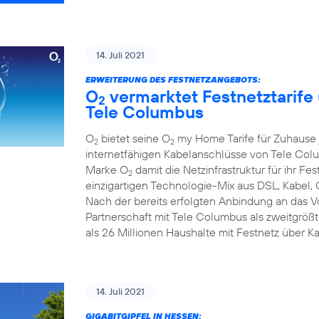
14. Juli 2021
ERWEITERUNG DES FESTNETZANGEBOTS:
O
vermarktet Festnetztarife
2
Tele Columbus
O
bietet seine O
my Home Tarife für Zuhause j
2
2
internetfähigen Kabelanschlüsse von Tele Colum
Marke O
damit die Netzinfrastruktur für ihr F
2
einzigartigen Technologie-Mix aus DSL, Kabel, 
Nach der bereits erfolgten Anbindung an das 
Partnerschaft mit Tele Columbus als zweitgrö
als 26 Millionen Haushalte mit Festnetz über K
14. Juli 2021
GIGABITGIPFEL IN HESSEN: