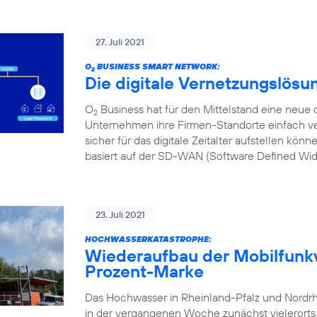
27. Juli 2021
O
BUSINESS SMART NETWORK:
2
Die digitale Vernetzungslösu
O
Business hat für den Mittelstand eine neue d
2
Unternehmen ihre Firmen-Standorte einfach ve
sicher für das digitale Zeitalter aufstellen kön
basiert auf der SD-WAN (Software Defined Wi
23. Juli 2021
HOCHWASSERKATASTROPHE:
Wiederaufbau der Mobilfunkv
Prozent-Marke
Das Hochwasser in Rheinland-Pfalz und Nordr
in der vergangenen Woche zunächst vielerorts l