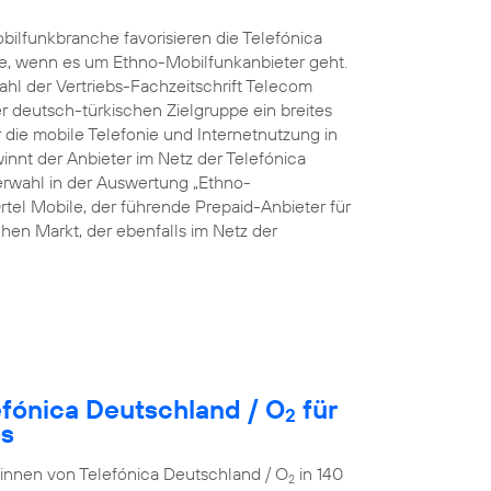
ilfunkbranche favorisieren die Telefónica
e, wenn es um Ethno-Mobilfunkanbieter geht.
hl der Vertriebs-Fachzeitschrift Telecom
rer deutsch-türkischen Zielgruppe ein breites
die mobile Telefonie und Internetnutzung in
innt der Anbieter im Netz der Telefónica
rwahl in der Auswertung „Ethno-
rtel Mobile, der führende Prepaid-Anbieter für
en Markt, der ebenfalls im Netz der
efónica Deutschland / O
für
2
es
r:innen von Telefónica Deutschland / O
in 140
2