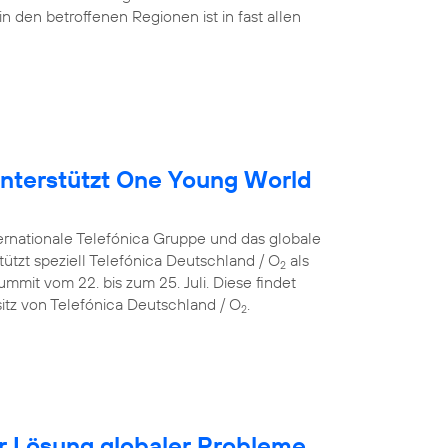
in den betroffenen Regionen ist in fast allen
nterstützt One Young World
ternationale Telefónica Gruppe und das globale
ützt speziell Telefónica Deutschland / O
als
2
mit vom 22. bis zum 25. Juli. Diese findet
itz von Telefónica Deutschland / O
.
2
für Lösung globaler Probleme