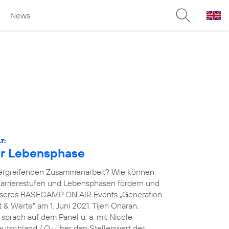
News
T:
der Lebensphase
übergreifenden Zusammenarbeit? Wie können
arrierestufen und Lebensphasen fördern und
unseres BASECAMP ON AIR Events „Generation
& Werte“ am 1. Juni 2021. Tijen Onaran,
prach auf dem Panel u. a. mit Nicole
eutschland / O
über den Stellenwert der