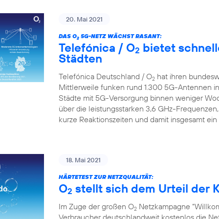
20. Mai 2021
DAS O
5G-NETZ WÄCHST RASANT:
2
Telefónica / O
bietet schnell
2
Städten
Telefónica Deutschland / O
hat ihren bundesw
2
Mittlerweile funken rund 1.300 5G-Antennen in
Städte mit 5G-Versorgung binnen weniger Wo
über die leistungsstarken 3,6 GHz-Frequenzen,
kurze Reaktionszeiten und damit insgesamt ein
18. Mai 2021
HÄRTETEST ZUR NETZQUALITÄT:
O
stellt sich dem Urteil de
2
Im Zuge der großen O
Netzkampagne “Willkom
2
Verbraucher deutschlandweit kostenlos die Netz