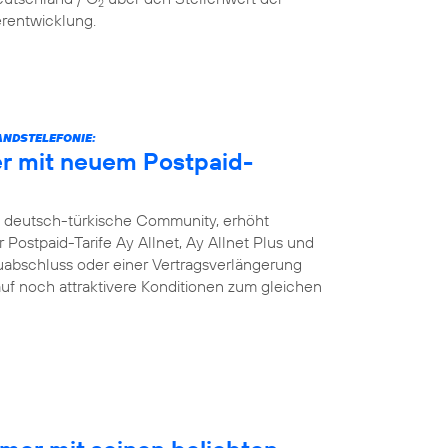
2
erentwicklung.
NDSTELEFONIE:
r mit neuem Postpaid-
e deutsch-türkische Community, erhöht
Postpaid-Tarife Ay Allnet, Ay Allnet Plus und
uabschluss oder einer Vertragsverlängerung
 auf noch attraktivere Konditionen zum gleichen