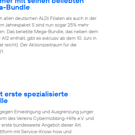
mer mit seinen beliebten
a-Bundle
n allen deutschen ALDI Filialen als auch in der
 Im Jahrespaket S sind nun sogar 25% mehr
en. Das beliebte Mega-Bundle, das neben dem
2 enthält, gibt es exklusiv ab dem 10. Juni in
t reicht). Der Aktionszeitraum für die
1.
 erste spezialisierte
lle
pf gegen Erniedrigung und Ausgrenzung junger
orm des Vereins Cybermobbing-Hilfe e.V. und
s erste bundesweite Angebot dieser Art.
lattform mit Service-Know-how und