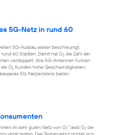
es 5G-Netz in rund 60
eiten 5G-Ausbau weiter beschleunigt.
 rund 60 Städten. Damit hat O
die Zahl der
2
chen verdoppelt. Alle 5G-Antennen funken
 die O
Kunden hohe Geschwindigkeiten,
2
 besseres 5G-Netzerlebnis bieten.
r Konsumenten
men im sehr guten Netz von O
” lässt O
die
2
2
qualität testen. Das Testangebot richtet sich