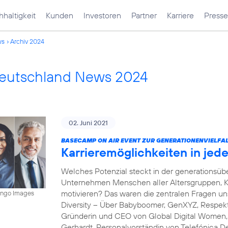
haltigkeit
Kunden
Investoren
Partner
Karriere
Presse
ws
Archiv 2024
Deutschland News 2024
02. Juni 2021
BASECAMP ON AIR EVENT ZUR GENERATIONENVIELFAL
Karrieremöglichkeiten in je
Welches Potenzial steckt in der generations
Unternehmen Menschen aller Altersgruppen, K
motivieren? Das waren die zentralen Fragen 
mingo Images
Diversity – Über Babyboomer, GenXYZ, Respekt 
Gründerin und CEO von Global Digital Women, s
Gerhardt, Personalvorständin von Telefónica D