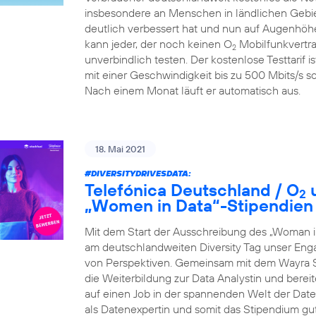
insbesondere an Menschen in ländlichen Gebiet
deutlich verbessert hat und nun auf Augenhöhe
kann jeder, der noch keinen O
Mobilfunkvertra
2
unverbindlich testen. Der kostenlose Testtarif i
mit einer Geschwindigkeit bis zu 500 Mbits/s so
Nach einem Monat läuft er automatisch aus.
18. Mai 2021
#DIVERSITYDRIVESDATA
:
Telefónica Deutschland / O
u
2
„Women in Data“-Stipendien
Mit dem Start der Ausschreibung des „Woman i
am deutschlandweiten Diversity Tag unser Eng
von Perspektiven. Gemeinsam mit dem Wayra S
die Weiterbildung zur Data Analystin und berei
auf einen Job in der spannenden Welt der Daten 
als Datenexpertin und somit das Stipendium gu