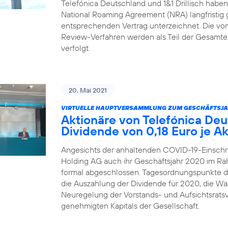
Telefónica Deutschland und 1&1 Drillisch habe
National Roaming Agreement (NRA) langfristig 
entsprechenden Vertrag unterzeichnet. Die von 1
Review-Verfahren werden als Teil der Gesamtei
verfolgt.
20. Mai 2021
VIRTUELLE HAUPTVERSAMMLUNG ZUM GESCHÄFTSJA
Aktionäre von Telefónica De
Dividende von 0,18 Euro je Ak
Angesichts der anhaltenden COVID-19-Einschr
Holding AG auch ihr Geschäftsjahr 2020 im R
formal abgeschlossen. Tagesordnungspunkte 
die Auszahlung der Dividende für 2020, die Wah
Neuregelung der Vorstands- und Aufsichtsrats
genehmigten Kapitals der Gesellschaft.