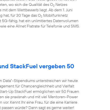
en, wo sich die Qualität des O
Netzes
2
 mit dem Wettbewerb liegt. Ab dem 1. Juni
g hat, für 30 Tage das O
Mobilfunknetz
2
st 5G-fähig, hat ein unlimitiertes Datenvolumen
wie eine Allnet Flatrate für Telefonie und SMS.
nd StackFuel vergeben 50
n Data“-Stipendiums unterstreichen wir heute
agement für Chancengleichheit und Vielfalt
tart-Up StackFuel ermöglichen wir 50 Frauen
ten sie praxisnah und mit viel Mentoren-Power
vor. Kennt Ihr eine Frau, für die eine Karriere
t passen würde? Dann sagt es gerne weiter!