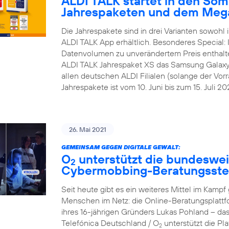
ALDI TALK startet in den Som
Jahrespaketen und dem Meg
Die Jahrespakete sind in drei Varianten sowohl i
ALDI TALK App erhältlich. Besonderes Special:
Datenvolumen zu unverändertem Preis enthalt
ALDI TALK Jahrespaket XS das Samsung Galaxy A1
allen deutschen ALDI Filialen (solange der Vorra
Jahrespakete ist vom 10. Juni bis zum 15. Juli 202
26. Mai 2021
GEMEINSAM GEGEN DIGITALE GEWALT:
O
unterstützt die bundesweit
2
Cybermobbing-Beratungsste
Seit heute gibt es ein weiteres Mittel im Kam
Menschen im Netz: die Online-Beratungsplattf
ihres 16-jährigen Gründers Lukas Pohland – da
Telefónica Deutschland / O
unterstützt die P
2