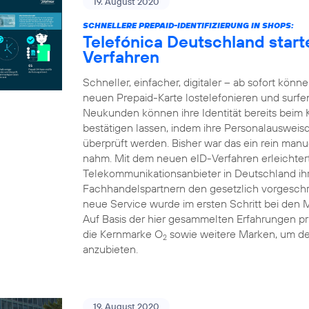
19. August 2020
SCHNELLERE PREPAID-IDENTIFIZIERUNG IN SHOPS:
Telefónica Deutschland starte
Verfahren
Schneller, einfacher, digitaler – ab sofort kön
neuen Prepaid-Karte lostelefonieren und surfe
Neukunden können ihre Identität bereits beim
bestätigen lassen, indem ihre Personalausweis
überprüft werden. Bisher war das ein rein manue
nahm. Mit dem neuen eID-Verfahren erleichtert 
Telekommunikationsanbieter in Deutschland i
Fachhandelspartnern den gesetzlich vorgeschri
neue Service wurde im ersten Schritt bei den 
Auf Basis der hier gesammelten Erfahrungen pr
die Kernmarke O
sowie weitere Marken, um d
2
anzubieten.
19. August 2020