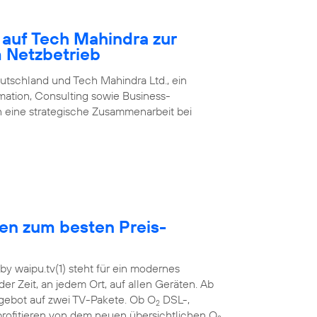
 auf Tech Mahindra zur
m Netzbetrieb
utschland und Tech Mahindra Ltd., ein
rmation, Consulting sowie Business-
 eine strategische Zusammenarbeit bei
hen zum besten Preis-
y waipu.tv(1) steht für ein modernes
der Zeit, an jedem Ort, auf allen Geräten. Ab
ebot auf zwei TV-Pakete. Ob O
DSL-,
2
rofitieren von dem neuen übersichtlichen O