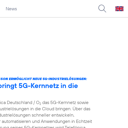
News
SSON ERMÖGLICHT NEUE 5G-INDUSTRIELÖSUNGEN:
ringt 5G-Kernnetz in die
nica Deutschland / O
das 5G-Kernnetz sowie
2
strielösungen in die Cloud bringen. Über das
dustrielösungen schneller entwickeln,
er automatisieren und Anwendungen in Echtzeit
ierung seines 5G-Kernnetzes wird Telefónica