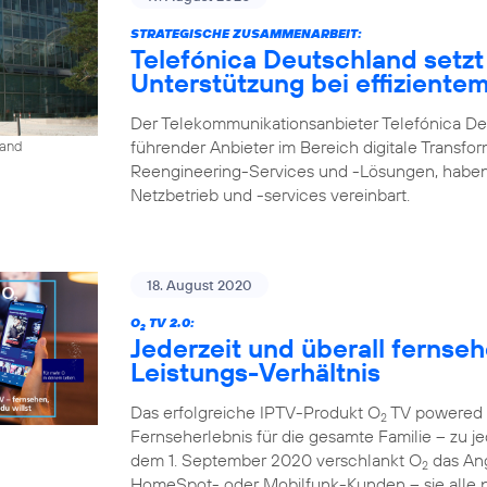
STRATEGISCHE ZUSAMMENARBEIT:
Telefónica Deutschland setzt
Unterstützung bei effiziente
Der Telekommunikationsanbieter Telefónica De
führender Anbieter im Bereich digitale Transfo
land
Reengineering-Services und -Lösungen, haben
Netzbetrieb und -services vereinbart.
18. August 2020
O
TV 2.0:
2
Jederzeit und überall fernse
Leistungs-Verhältnis
Das erfolgreiche IPTV-Produkt O
TV powered b
2
Fernseherlebnis für die gesamte Familie – zu je
dem 1. September 2020 verschlankt O
das Ang
2
HomeSpot- oder Mobilfunk-Kunden – sie alle p