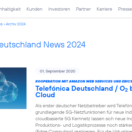
haltigkeit
Kunden
Investoren
Partner
Karriere
Presse
ws
Archiv 2024
Deutschland News 2024
01. September 2020
KOOPERATION MIT AMAZON WEB SERVICES UND ERIC
Telefónica Deutschland / O
b
2
Cloud
Als erster deutscher Netzbetreiber wird Telefó
grundlegende 5G-Netzfunktionen für neue Indu
cloudbasierte 5G Kernnetz lassen sich neue In
Produktions- und Logistikprozesse noch stärk
(Edge Computing) realisieren. Für die Virtualis