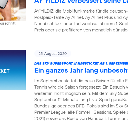
AY YILDIZ verbessert seine La
AY YILDIZ, die Mobilfunkmarke für die deutsch
Postpaid-Tarife Ay Allnet, Ay Allnet Plus und A
Neuabschluss oder Tarifwechsel ab dem 1. S
usschnitt
Preis oder sie profitieren von monatlich günsti
25. August 2020
DAS SKY SUPERSPORT JAHRESTICKET AB 1. SEPTEMBER
Ein ganzes Jahr lang unbesc
Im September startet die neue Saison für alle 
Tennis wird die Saison fortgesetzt. Ein Besuch v
weiterhin nicht möglich sein. Mit dem Sky Sup
September 12 Monate lang Live-Sport genießen
Bundesliga oder des DFB-Pokals sind im Sky Su
Premier League, alle Formel 1 Sessions, Spie
2021) sowie das Beste von Handball, Tennis und