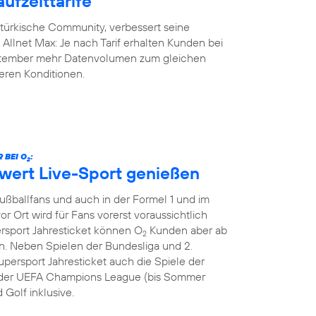
ufzeittarife
-türkische Community, verbessert seine
y Allnet Max: Je nach Tarif erhalten Kunden bei
eptember mehr Datenvolumen zum gleichen
geren Konditionen.
 BEI O
:
2
hwert Live-Sport genießen
Fußballfans und auch in der Formel 1 und im
or Ort wird für Fans vorerst voraussichtlich
ersport Jahresticket können O
Kunden aber ab
2
. Neben Spielen der Bundesliga und 2.
persport Jahresticket auch die Spiele der
le der UEFA Champions League (bis Sommer
 Golf inklusive.