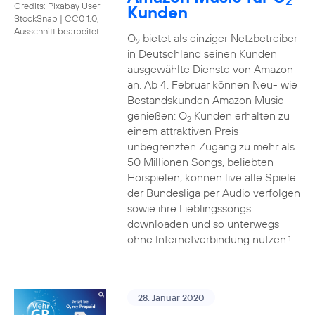
2
Credits: Pixabay User
Kunden
StockSnap
|
CC0 1.0,
Ausschnitt bearbeitet
O
bietet als einziger Netzbetreiber
2
in Deutschland seinen Kunden
ausgewählte Dienste von Amazon
an. Ab 4. Februar können Neu- wie
Bestandskunden Amazon Music
genießen: O
Kunden erhalten zu
2
einem attraktiven Preis
unbegrenzten Zugang zu mehr als
50 Millionen Songs, beliebten
Hörspielen, können live alle Spiele
der Bundesliga per Audio verfolgen
sowie ihre Lieblingssongs
downloaden und so unterwegs
ohne Internetverbindung nutzen.
1
28. Januar 2020