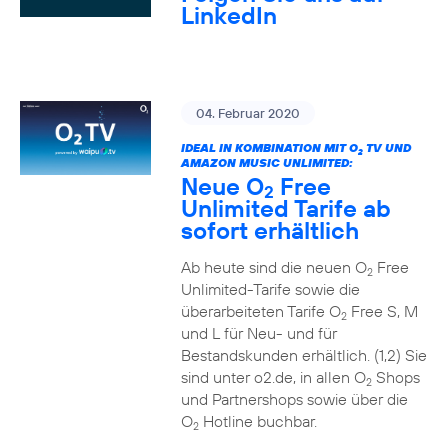
LinkedIn
04. Februar 2020
IDEAL IN KOMBINATION MIT O
TV UND
2
AMAZON MUSIC UNLIMITED:
Neue O
Free
2
Unlimited Tarife ab
sofort erhältlich
Ab heute sind die neuen O
Free
2
Unlimited-Tarife sowie die
überarbeiteten Tarife O
Free S, M
2
und L für Neu- und für
Bestandskunden erhältlich. (1,2) Sie
sind unter o2.de, in allen O
Shops
2
und Partnershops sowie über die
O
Hotline buchbar.
2