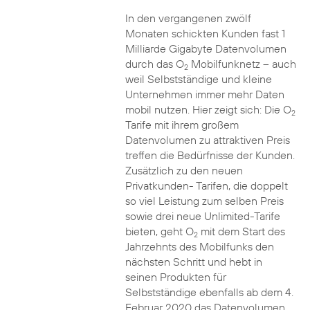
In den vergangenen zwölf
Monaten schickten Kunden fast 1
Milliarde Gigabyte Datenvolumen
durch das O
Mobilfunknetz – auch
2
weil Selbstständige und kleine
Unternehmen immer mehr Daten
mobil nutzen. Hier zeigt sich: Die O
2
Tarife mit ihrem großem
Datenvolumen zu attraktiven Preis
treffen die Bedürfnisse der Kunden.
Zusätzlich zu den neuen
Privatkunden- Tarifen, die doppelt
so viel Leistung zum selben Preis
sowie drei neue Unlimited-Tarife
bieten, geht O
mit dem Start des
2
Jahrzehnts des Mobilfunks den
nächsten Schritt und hebt in
seinen Produkten für
Selbstständige ebenfalls ab dem 4.
Februar 2020 das Datenvolumen