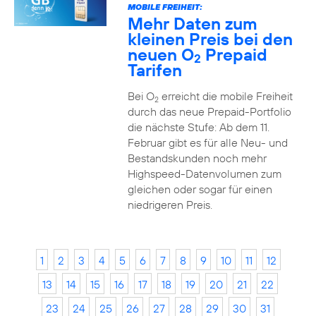
MOBILE FREIHEIT:
Mehr Daten zum
kleinen Preis bei den
neuen O
Prepaid
2
Tarifen
Bei O
erreicht die mobile Freiheit
2
durch das neue Prepaid-Portfolio
die nächste Stufe: Ab dem 11.
Februar gibt es für alle Neu- und
Bestandskunden noch mehr
Highspeed-Datenvolumen zum
gleichen oder sogar für einen
niedrigeren Preis.
1
2
3
4
5
6
7
8
9
10
11
12
13
14
15
16
17
18
19
20
21
22
23
24
25
26
27
28
29
30
31