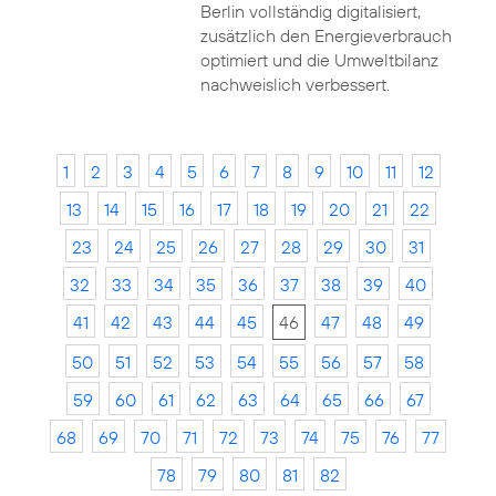
Berlin vollständig digitalisiert,
zusätzlich den Energieverbrauch
optimiert und die Umweltbilanz
nachweislich verbessert.
1
2
3
4
5
6
7
8
9
10
11
12
13
14
15
16
17
18
19
20
21
22
23
24
25
26
27
28
29
30
31
32
33
34
35
36
37
38
39
40
41
42
43
44
45
46
47
48
49
50
51
52
53
54
55
56
57
58
59
60
61
62
63
64
65
66
67
68
69
70
71
72
73
74
75
76
77
78
79
80
81
82