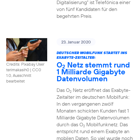
Digitalisierung“ ist Telefónica einer
von fünf Kandidaten für den
begehrten Preis.
23. Januar 2020
DEUTSCHER MOBILFUNK STARTET INS
EXABYTE-ZEITALTER:
O
Netz stemmt rund
Credits: Pixabay User
2
1 Milliarde Gigabyte
terimakasih0
|
CC0
1.0, Ausschnitt
Datenvolumen
bearbeitet
Das O
Netz eröffnet das Exabyte-
2
Zeitalter im deutschen Mobilfunk:
In den vergangenen zwölf
Monaten schickten Kunden fast 1
Milliarde Gigabyte Datenvolumen
durch das O
Mobilfunknetz. Das
2
entspricht rund einem Exabyte an
mobilen Daten. So viel wurde noch