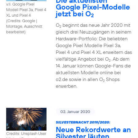
Die aktuellsten
v.li. Google Pixel
Google Pixel-Modelle
Modell Pixel 3a, Pixel 4
jetzt bei O
2
XL und Pixel 4
(
Credits: Google
|
O
beginnt das neue Jahr 2020 mit
Montage, Ausschnitt
2
gleich drei Neuzugängen in seinem
bearbeitet
)
Hardware-Portfolio: Die beliebten
Google Pixel Modelle Pixel 3a,
Pixel 4 und Pixel 4 XL erweitern das
vielfältige Angebot bei O
. Ab dem
2
14. Januar können Google-Fans die
aktuellsten Modelle online bei
o2.de sowie in allen O
Shops
2
erwerben.
02. Januar 2020
SILVESTERNACHT 2019/2020:
Neue Rekordwerte an
Credits: Unsplash User
Silvester läuten