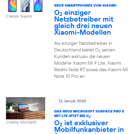
NEUE SMARTPHONES VON XIAOMI:
O
einziger
2
Credits: Xiaomi
Netzbetreiber mit
gleich drei neuen
Xiaomi-Modellen
Als einziger Netzbetreiber in
Deutschland bietet O
seinen
2
Kunden exklusiv die neuen
Modelle Xiaomi Mi 9 Lite, Xiaomi
Redmi Note 8T sowie das Xiaomi Mi
Note 10 Pro an.
13. Januar 2020
DAS NEUE MICROSOFT SURFACE PRO X
MIT LTE JETZT BEI O
:
2
O
ist exklusiver
Credits: Microsoft
2
Mobilfunkanbieter in