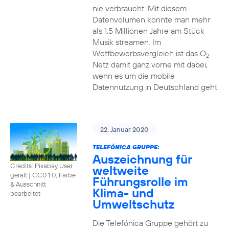
nie verbraucht. Mit diesem
Datenvolumen könnte man mehr
als 1,5 Millionen Jahre am Stück
Musik streamen. Im
Wettbewerbsvergleich ist das O
2
Netz damit ganz vorne mit dabei,
wenn es um die mobile
Datennutzung in Deutschland geht.
22. Januar 2020
TELEFÓNICA GRUPPE:
Auszeichnung für
Credits: Pixabay User
weltweite
geralt
|
CC0 1.0, Farbe
Führungsrolle im
& Ausschnitt
Klima- und
bearbeitet
Umweltschutz
Die Telefónica Gruppe gehört zu