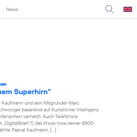
News
ANN:
inem Superhirn“
l Kaufmann und sein Mitgründer Marc
hnologie basierend auf Künstlicher Intelligenz
 Menschen vernetzt. Auch Telefónica
m „DigitalBrain“1) das Know-how seiner 8800
ählte Pascal Kaufmann, […]