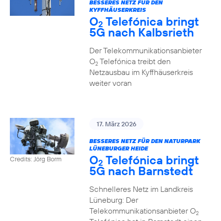
BESSERES NETZ FÜR DEN
KYFFHÄUSERKREIS
O
Telefónica bringt
2
5G nach Kalbsrieth
Der Telekommunikationsanbieter
O
Telefónica treibt den
2
Netzausbau im Kyffhäuserkreis
weiter voran
17. März 2026
BESSERES NETZ FÜR DEN NATURPARK
LÜNEBURGER HEIDE
O
Telefónica bringt
Credits: Jörg Borm
2
5G nach Barnstedt
Schnelleres Netz im Landkreis
Lüneburg: Der
Telekommunikationsanbieter O
2