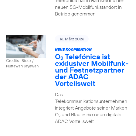
Telefónica hat in Barnstedt einen
neuen 5G-Mobilfunkstandort in
Betrieb genommen
16. März 2026
NEUE KOOPERATION
O
Telefónica ist
2
Credits: iStock /
exklusiver Mobilfunk-
Nuttawan Jayawan
und Festnetzpartner
der ADAC
Vorteilswelt
Das
Telekommunikationsunternehmen
integriert Angebote seiner Marken
O
und Blau in die neue digitale
2
ADAC Vorteilswelt