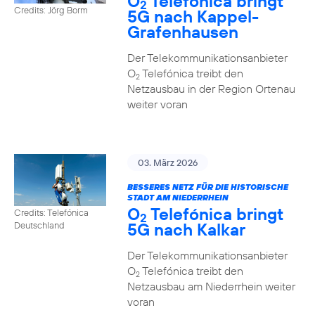
O
Telefónica bringt
2
Credits: Jörg Borm
5G nach Kappel-
Grafenhausen
Der Telekommunikationsanbieter
O
Telefónica treibt den
2
Netzausbau in der Region Ortenau
weiter voran
03. März 2026
BESSERES NETZ FÜR DIE HISTORISCHE
STADT AM NIEDERRHEIN
O
Telefónica bringt
Credits: Telefónica
2
5G nach Kalkar
Deutschland
Der Telekommunikationsanbieter
O
Telefónica treibt den
2
Netzausbau am Niederrhein weiter
voran