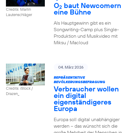
O
baut Newcomern
2
Credits: Marlin
eine Bühne
Lautenschläger
Als Hauptgewinn gibt es ein
Songwriting-Camp plus Single-
Produktion und Musikvideo mit
Miksu / Macloud
04. März 2026
REPRÄSENTATIVE
BEVÖLKERUNGSBEFRAGUNG
Verbraucher wollen
Credits: iStock /
ein digital
Drazen_
eigenständigeres
Europa
Europa soll digital unabhängiger
werden – das wünscht sich die
große Mehrheit der Menschen in