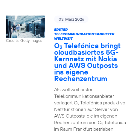
03. März 2026
ERSTER
TELEKOMMUNIKATIONSANBIETER
WELTWEIT
Credits: Gettyimages
O
Telefónica bringt
2
cloudbasiertes 5G-
Kernnetz mit Nokia
und AWS Outposts
ins eigene
Rechenzentrum
Als weltweit erster
Telekommunikationsanbieter
verlagert O
Telefónica produktive
2
Netzfunktionen auf Server von
AWS Outposts, die im eigenen
Rechenzentrum von O
Telefónica
2
im Raum Frankfurt betrieben