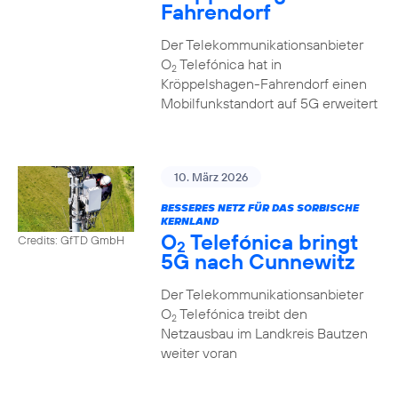
Fahrendorf
Der Telekommunikationsanbieter
O
Telefónica hat in
2
Kröppelshagen-Fahrendorf einen
Mobilfunkstandort auf 5G erweitert
10. März 2026
BESSERES NETZ FÜR DAS SORBISCHE
KERNLAND
O
Telefónica bringt
Credits: GfTD GmbH
2
5G nach Cunnewitz
Der Telekommunikationsanbieter
O
Telefónica treibt den
2
Netzausbau im Landkreis Bautzen
weiter voran