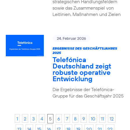
strategischen Handlungsfeldern
sowie das Zusammenspiel von
Leitlinien, Maßnahmen und Zielen
24. Februar 2026
ERGEBNISSE DES GESCHÄFTSJAHRES
2025
Telefónica
Deutschland zeigt
robuste operative
Entwicklung
Die Ergebnisse der Telefónica-
Gruppe für das Geschäftsjahr 2025
1
2
3
4
5
6
7
8
9
10
11
12
13
14
15
16
17
18
19
20
21
22