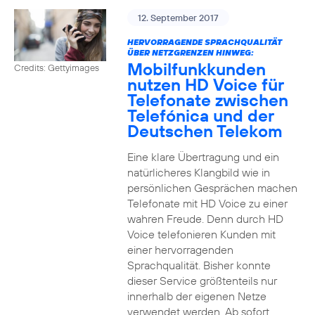
12. September 2017
HERVORRAGENDE SPRACHQUALITÄT
ÜBER NETZGRENZEN HINWEG:
Mobilfunkkunden
Credits: Gettyimages
nutzen HD Voice für
Telefonate zwischen
Telefónica und der
Deutschen Telekom
Eine klare Übertragung und ein
natürlicheres Klangbild wie in
persönlichen Gesprächen machen
Telefonate mit HD Voice zu einer
wahren Freude. Denn durch HD
Voice telefonieren Kunden mit
einer hervorragenden
Sprachqualität. Bisher konnte
dieser Service größtenteils nur
innerhalb der eigenen Netze
verwendet werden. Ab sofort