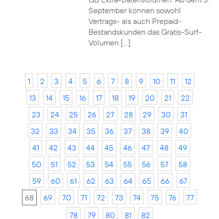
September können sowohl
Vertrags- als auch Prepaid-
Bestandskunden das Gratis-Surf-
Volumen […]
1
2
3
4
5
6
7
8
9
10
11
12
13
14
15
16
17
18
19
20
21
22
23
24
25
26
27
28
29
30
31
32
33
34
35
36
37
38
39
40
41
42
43
44
45
46
47
48
49
50
51
52
53
54
55
56
57
58
59
60
61
62
63
64
65
66
67
68
69
70
71
72
73
74
75
76
77
78
79
80
81
82