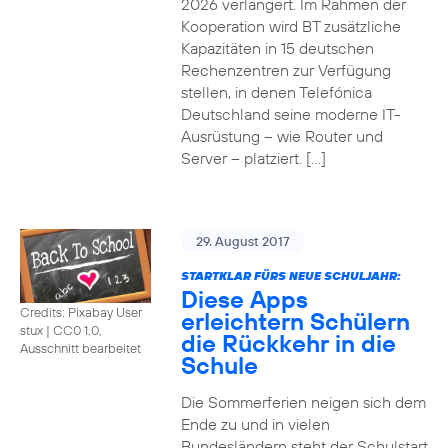
2026 verlängert. Im Rahmen der
Kooperation wird BT zusätzliche
Kapazitäten in 15 deutschen
Rechenzentren zur Verfügung
stellen, in denen Telefónica
Deutschland seine moderne IT-
Ausrüstung – wie Router und
Server – platziert. […]
29. August 2017
STARTKLAR FÜRS NEUE SCHULJAHR:
Diese Apps
Credits: Pixabay User
erleichtern Schülern
stux
|
CC0 1.0,
die Rückkehr in die
Ausschnitt bearbeitet
Schule
Die Sommerferien neigen sich dem
Ende zu und in vielen
Bundesländern steht der Schulstart