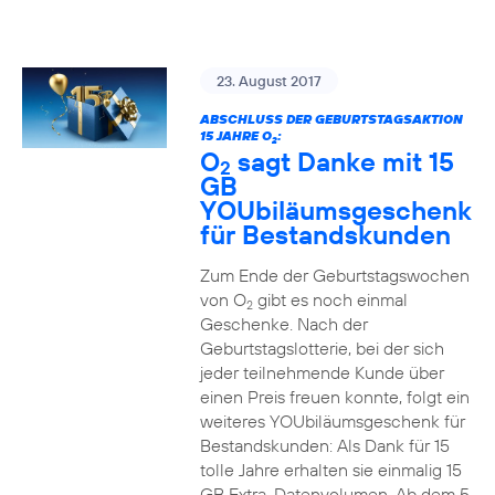
23. August 2017
ABSCHLUSS DER GEBURTSTAGSAKTION
15 JAHRE O
:
2
O
sagt Danke mit 15
2
GB
YOUbiläumsgeschenk
für Bestandskunden
Zum Ende der Geburtstagswochen
von O
gibt es noch einmal
2
Geschenke. Nach der
Geburtstagslotterie, bei der sich
jeder teilnehmende Kunde über
einen Preis freuen konnte, folgt ein
weiteres YOUbiläumsgeschenk für
Bestandskunden: Als Dank für 15
tolle Jahre erhalten sie einmalig 15
GB Extra-Datenvolumen. Ab dem 5.