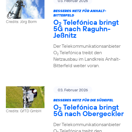
03. Februar 2026
BESSERES NETZ FÜR ANHALT-
BITTERFELD
O
Telefónica bringt
Credits: Jörg Borm
2
5G nach Raguhn-
Jeßnitz
Der Telekommunikationsanbieter
O
Telefónica treibt den
2
Netzausbau im Landkreis Anhalt-
Bitterfeld weiter voran.
03. Februar 2026
BESSERES NETZ FÜR DIE SÜDEIFEL
O
Telefónica bringt
2
Credits: GfTD GmbH
5G nach Obergeckler
Der Telekommunikationsanbieter
O
Telefónica treibt den