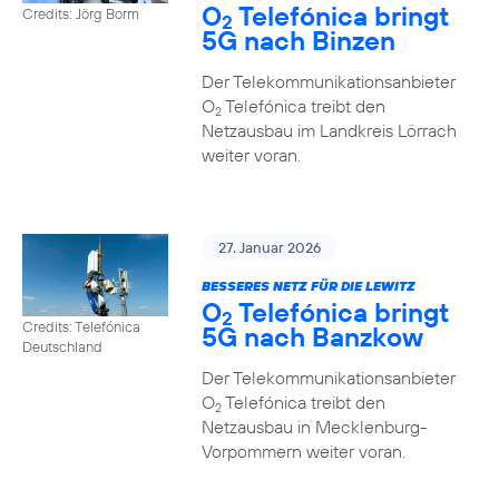
O
Telefónica bringt
Credits: Jörg Borm
2
5G nach Binzen
Der Telekommunikationsanbieter
O
Telefónica treibt den
2
Netzausbau im Landkreis Lörrach
weiter voran.
27. Januar 2026
BESSERES NETZ FÜR DIE LEWITZ
O
Telefónica bringt
2
Credits: Telefónica
5G nach Banzkow
Deutschland
Der Telekommunikationsanbieter
O
Telefónica treibt den
2
Netzausbau in Mecklenburg-
Vorpommern weiter voran.