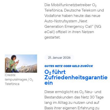
Die Mobilfunknetzbetreiber O
2
Telefónica, Deutsche Telekom und
Vodafone haben heute das neue
Auto-Notrufsystem „Next
Generation Emergency Call“ (NG
eCall) offiziell in ihren Netzen
gestartet.
21. Januar 2026
GUTES NETZ ODER GELD ZURÜCK
O
führt
2
Credits:
Zufriedenheitsgarantie
tempuraImages / O
ein
2
Telefónica
Diese ermöglicht es O
Neu- und
2
Bestandskunden das Netz 30 Tage
lang im Alltag zu nutzen und auf
Basis ihrer eigenen Erfahrung zu