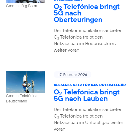
O
Telefónica bringt
Credits: Jörg Borm
2
5G nach
Oberteuringen
Der Telekommunikationsanbieter
O
Telefónica treibt den
2
Netzausbau im Bodenseekreis
weiter voran
17. Februar 2026
BESSERES NETZ FÜR DAS UNTERALLGÄU
O
Telefónica bringt
2
Credits: Telefónica
5G nach Lauben
Deutschland
Der Telekommunikationsanbieter
O
Telefónica treibt den
2
Netzausbau im Unterallgäu weiter
voran