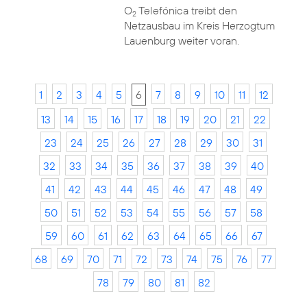
O
Telefónica treibt den
2
Netzausbau im Kreis Herzogtum
Lauenburg weiter voran.
1
2
3
4
5
6
7
8
9
10
11
12
13
14
15
16
17
18
19
20
21
22
23
24
25
26
27
28
29
30
31
32
33
34
35
36
37
38
39
40
41
42
43
44
45
46
47
48
49
50
51
52
53
54
55
56
57
58
59
60
61
62
63
64
65
66
67
68
69
70
71
72
73
74
75
76
77
78
79
80
81
82