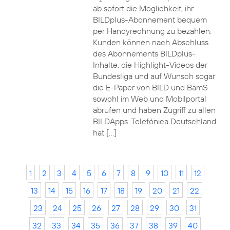
ab sofort die Möglichkeit, ihr
BILDplus-Abonnement bequem
per Handyrechnung zu bezahlen.
Kunden können nach Abschluss
des Abonnements BILDplus-
Inhalte, die Highlight-Videos der
Bundesliga und auf Wunsch sogar
die E-Paper von BILD und BamS
sowohl im Web und Mobilportal
abrufen und haben Zugriff zu allen
BILDApps. Telefónica Deutschland
hat […]
1
2
3
4
5
6
7
8
9
10
11
12
13
14
15
16
17
18
19
20
21
22
23
24
25
26
27
28
29
30
31
32
33
34
35
36
37
38
39
40