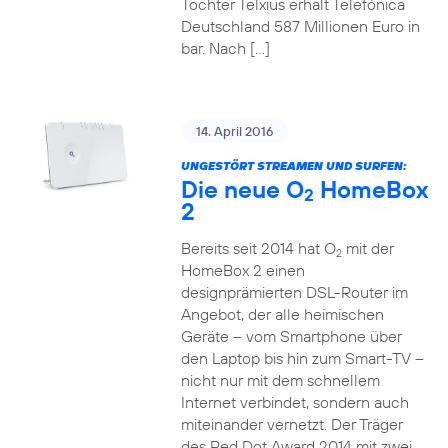
Tochter Telxius erhält Telefónica
Deutschland 587 Millionen Euro in
bar. Nach […]
14. April 2016
UNGESTÖRT STREAMEN UND SURFEN:
Die neue O
HomeBox
2
2
Bereits seit 2014 hat O
mit der
2
HomeBox 2 einen
designprämierten DSL-Router im
Angebot, der alle heimischen
Geräte – vom Smartphone über
den Laptop bis hin zum Smart-TV –
nicht nur mit dem schnellem
Internet verbindet, sondern auch
miteinander vernetzt. Der Träger
des Red Dot Award 2014 mit zwei