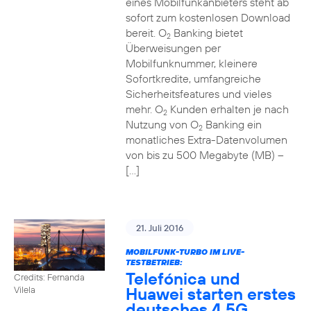
eines Mobilfunkanbieters steht ab
sofort zum kostenlosen Download
bereit. O
Banking bietet
2
Überweisungen per
Mobilfunknummer, kleinere
Sofortkredite, umfangreiche
Sicherheitsfeatures und vieles
mehr. O
Kunden erhalten je nach
2
Nutzung von O
Banking ein
2
monatliches Extra-Datenvolumen
von bis zu 500 Megabyte (MB) –
[…]
21. Juli 2016
MOBILFUNK-TURBO IM LIVE-
TESTBETRIEB:
Telefónica und
Credits: Fernanda
Huawei starten erstes
Vilela
deutsches 4,5G