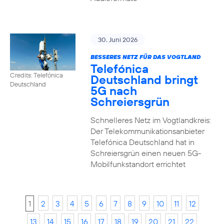
30. Juni 2026
BESSERES NETZ FÜR DAS VOGTLAND
Telefónica
Credits: Telefónica
Deutschland bringt
Deutschland
5G nach
Schreiersgrün
Schnelleres Netz im Vogtlandkreis:
Der Telekommunikationsanbieter
Telefónica Deutschland hat in
Schreiersgrün einen neuen 5G-
Mobilfunkstandort errichtet
1
2
3
4
5
6
7
8
9
10
11
12
13
14
15
16
17
18
19
20
21
22