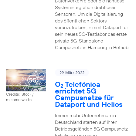
Datenverkehre oder die nahtlose
Systemintegration drahtloser
Sensoren. Um die Digitalisierung
des öffentlichen Sektors
voranzutreiben, nimmt Dataport für
sein neues 5G-Testlabor das erste
private 5G-Standalone-
Campusnetz in Hamburg in Betrieb.
29. März 2022
O
Telefónica
2
errichtet 5G
Credits: iStock /
Campusnetze für
metamorworks
Dataport und Helios
Immer mehr Unternehmen in
Deutschland starten auf ihren
Betriebsgeländen 5G Campusnetz-
Initiativen, um einen