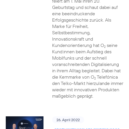
feiert am 1. Mai ihren 20.
Geburtstag und schaut dabei auf
eine beeindruckende
Erfolgsgeschichte zurück. Als
Marke für Freiheit,
Selbstbestimmung,
Innovationskraft und
Kundenorientierung hat O
seine
2
Kund:innen beim Aufstieg des
Mobilfunks und der schnell
voranschreitenden Digitalisierung
in ihrem Alltag begleitet. Dabei hat
die Kernmarke von O
Telefónica
2
den Telko-Markt hierzulande immer
wieder mit innovativen Produkten
maßgeblich geprägt.
26. April 2022