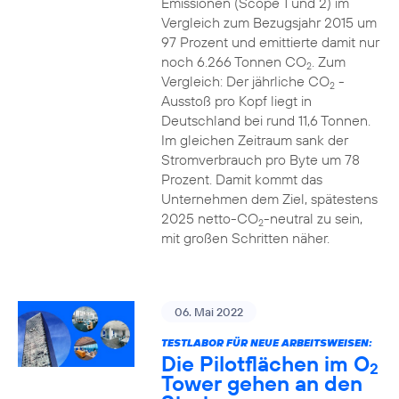
Emissionen (Scope 1 und 2) im
Vergleich zum Bezugsjahr 2015 um
97 Prozent und emittierte damit nur
noch 6.266 Tonnen CO
. Zum
2
Vergleich: Der jährliche CO
-
2
Ausstoß pro Kopf liegt in
Deutschland bei rund 11,6 Tonnen.
Im gleichen Zeitraum sank der
Stromverbrauch pro Byte um 78
Prozent. Damit kommt das
Unternehmen dem Ziel, spätestens
2025 netto-CO
-neutral zu sein,
2
mit großen Schritten näher.
06. Mai 2022
TESTLABOR FÜR NEUE ARBEITSWEISEN:
Die Pilotflächen im O
2
Tower gehen an den