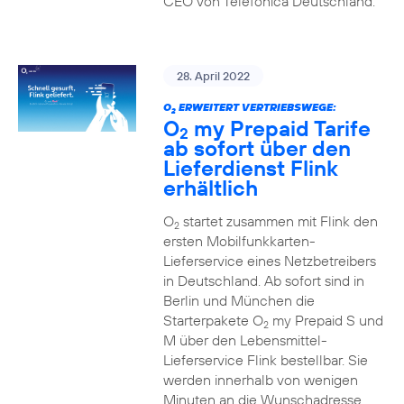
CEO von Telefónica Deutschland.
28. April 2022
O
ERWEITERT VERTRIEBSWEGE:
2
O
my Prepaid Tarife
2
ab sofort über den
Lieferdienst Flink
erhältlich
O
startet zusammen mit Flink den
2
ersten Mobilfunkkarten-
Lieferservice eines Netzbetreibers
in Deutschland. Ab sofort sind in
Berlin und München die
Starterpakete O
my Prepaid S und
2
M über den Lebensmittel-
Lieferservice Flink bestellbar. Sie
werden innerhalb von wenigen
Minuten an die Wunschadresse