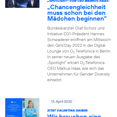
„SPOTLIGHT“ VON CEO MARKUS HAAS:
„Chancengleichheit
muss schon bei den
Mädchen beginnen“
Bundeskanzler Olaf Scholz und
Initiative-D21-Präsident Hannes
Schwaderer eröffnen am Mittwoch
den Girls‘Day 2022 in der Digital
Lounge von O
Telefónica in Berlin.
2
In seiner neuen Ausgabe des
„Spotlight“ erklärt O
Telefónica
2
CEO Markus Haas, wie sich das
Unternehmen für Gender Diversity
einsetzt.
13. April 2022
ZITAT VALENTINA DAIBER:
Wir brauchen eine