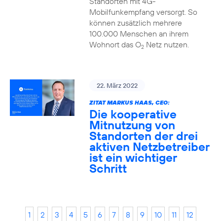
Standorten mit 4G-
Mobilfunkempfang versorgt. So
können zusätzlich mehrere
100.000 Menschen an ihrem
Wohnort das O
Netz nutzen.
2
22. März 2022
ZITAT MARKUS HAAS, CEO:
Die kooperative
Mitnutzung von
Standorten der drei
aktiven Netzbetreiber
ist ein wichtiger
Schritt
1
2
3
4
5
6
7
8
9
10
11
12