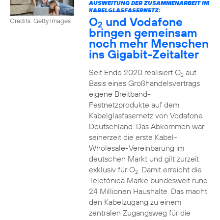
AUSWEITUNG DER ZUSAMMENARBEIT IM
KABELGLASFASERNETZ:
O
und Vodafone
Credits: Getty Images
2
bringen gemeinsam
noch mehr Menschen
ins Gigabit-Zeitalter
Seit Ende 2020 realisiert O
auf
2
Basis eines Großhandelsvertrags
eigene Breitband-
Festnetzprodukte auf dem
Kabelglasfasernetz von Vodafone
Deutschland. Das Abkommen war
seinerzeit die erste Kabel-
Wholesale-Vereinbarung im
deutschen Markt und gilt zurzeit
exklusiv für O
. Damit erreicht die
2
Telefónica Marke bundesweit rund
24 Millionen Haushalte. Das macht
den Kabelzugang zu einem
zentralen Zugangsweg für die