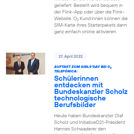
geliefert. Bestellt wird bequem in
der Flink-App oder über die Flink-
Website. O
Kund:innen können die
2
SIM-Karte ihres Starterpakets dann
ganz einfach online aktivieren.
27. April 2022
AUFTAKT ZUM GIRLS’DAY BEI O
2
TELEFÓNICA:
Schülerinnen
entdecken mit
Bundeskanzler Scholz
technologische
Berufsbilder
Heute haben Bundeskanzler Olaf
Scholz und InitiativeD21-Präsident
Hannes Schwaderer den