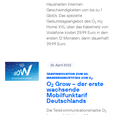
Haushalten Internet-
Geschwindigkeiten von bis zu 1
Gbit/s. Das spezielle
Geburtstagsangebot des O
my
2
Home XXL über das Kabelnetz von
Vodafone kostet 29,99 Euro in den
ersten 12 Monaten, dann dauerhaft
39,99 Euro.
26. April 2022
TARIFINNOVATION ZUM 20.
MARKENGEBURTSTAG VON O
:
2
O
Grow – der erste
2
wachsende
Mobilfunktarif
Deutschlands
Die Telekommunikationsmarke O
2