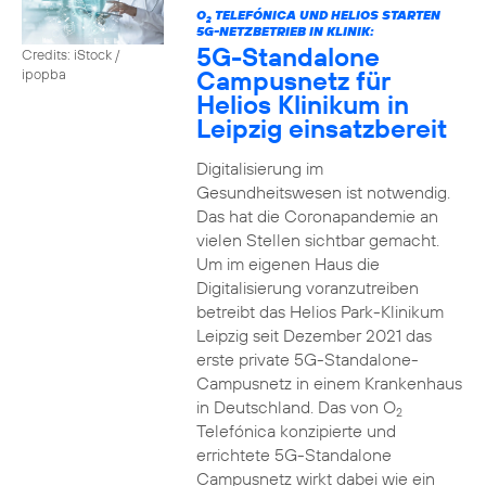
O
TELEFÓNICA UND HELIOS STARTEN
2
5G-NETZBETRIEB IN KLINIK:
5G-Standalone
Credits: iStock /
Campusnetz für
ipopba
Helios Klinikum in
Leipzig einsatzbereit
Digitalisierung im
Gesundheitswesen ist notwendig.
Das hat die Coronapandemie an
vielen Stellen sichtbar gemacht.
Um im eigenen Haus die
Digitalisierung voranzutreiben
betreibt das Helios Park-Klinikum
Leipzig seit Dezember 2021 das
erste private 5G-Standalone-
Campusnetz in einem Krankenhaus
in Deutschland. Das von O
2
Telefónica konzipierte und
errichtete 5G-Standalone
Campusnetz wirkt dabei wie ein