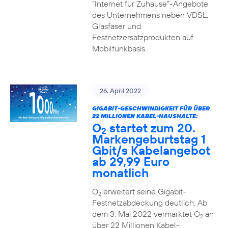
“Internet für Zuhause”-Angebote
des Unternehmens neben VDSL,
Glasfaser und
Festnetzersatzprodukten auf
Mobilfunkbasis.
26. April 2022
GIGABIT-GESCHWINDIGKEIT FÜR ÜBER
22 MILLIONEN KABEL-HAUSHALTE:
O
startet zum 20.
2
Markengeburtstag 1
Gbit/s Kabelangebot
ab 29,99 Euro
monatlich
O
erweitert seine Gigabit-
2
Festnetzabdeckung deutlich: Ab
dem 3. Mai 2022 vermarktet O
an
2
über 22 Millionen Kabel-