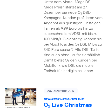
Unter dem Motto „Mega DSL.
Mega Preis.” startet am 27.
Dezember die neue O
DSL-
2
Kampagne. Kunden profitieren vom
Angebot aus günstigen Einsteiger-
Tarifen ab 9,99 Euro bis hin zu
superschnellem VDSL mit bis zu
100 Mbit/s. Gleichzeitig können sie
bei Abschluss des O
DSL M bis zu
2
340 Euro sparen
. Alle DSL-Tarife
1)
sind auch ohne Laufzeit erhältlich.
Damit bietet O
den Kunden bei
2
Mobilfunk wie DSL die mobile
Freiheit für ihr digitales Leben.
20. Dezember 2017
GEWINNEN UND GUTES TUN:
O
Live Christmas
2
Credits: Sebastian F.