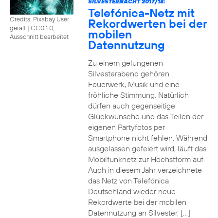
SILVESTERNACHT 2017/18:
Telefónica-Netz mit
Credits: Pixabay User
Rekordwerten bei der
geralt
|
CC0 1.0,
mobilen
Ausschnitt bearbeitet
Datennutzung
Zu einem gelungenen
Silvesterabend gehören
Feuerwerk, Musik und eine
fröhliche Stimmung. Natürlich
dürfen auch gegenseitige
Glückwünsche und das Teilen der
eigenen Partyfotos per
Smartphone nicht fehlen. Während
ausgelassen gefeiert wird, läuft das
Mobilfunknetz zur Höchstform auf.
Auch in diesem Jahr verzeichnete
das Netz von Telefónica
Deutschland wieder neue
Rekordwerte bei der mobilen
Datennutzung an Silvester. […]