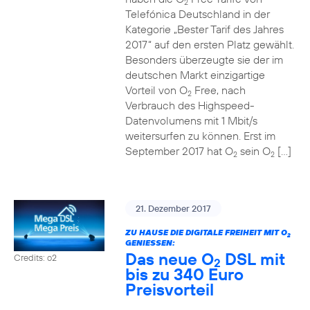
2
Telefónica Deutschland in der
Kategorie „Bester Tarif des Jahres
2017“ auf den ersten Platz gewählt.
Besonders überzeugte sie der im
deutschen Markt einzigartige
Vorteil von O
Free, nach
2
Verbrauch des Highspeed-
Datenvolumens mit 1 Mbit/s
weitersurfen zu können. Erst im
September 2017 hat O
sein O
[…]
2
2
21. Dezember 2017
ZU HAUSE DIE DIGITALE FREIHEIT MIT O
2
GENIESSEN:
Das neue O
DSL mit
Credits: o2
2
bis zu 340 Euro
Preisvorteil