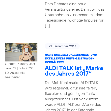
Data Debates eine neue
Veranstaltungsreihe. Damit will das
Unternehmen zusammen mit dem
Tagesspiegel wichtige Impulse für
[…]
22. Dezember 2017
HOHE KUNDENZUFRIEDENHEIT UND
EXZELLENTES PREIS-LEISTUNGS-
VERHÄLTNIS:
Credits: Pixabay User
ALDI TALK ist „Marke
Janeb13
|
Foto: CC0
des Jahres 2017“
1.0, Ausschnitt
bearbeitet
Die Mobilfunkmarke ALDI TALK
wird regelmäßig für ihre fairen,
flexiblen und günstigen Tarife
ausgezeichnet. Erst vor kurzem
wurde ALDI TALK zur „Marke des
Jahres 2017“ in der Kategorie