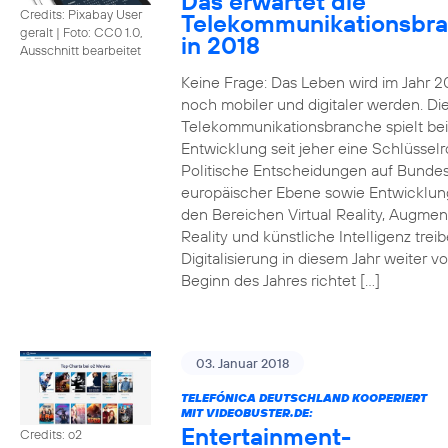
Das erwartet die
Credits: Pixabay User
Telekommunikationsbr
geralt
|
Foto: CC0 1.0,
in 2018
Ausschnitt bearbeitet
Keine Frage: Das Leben wird im Jahr 2
noch mobiler und digitaler werden. Di
Telekommunikationsbranche spielt bei
Entwicklung seit jeher eine Schlüsselro
Politische Entscheidungen auf Bunde
europäischer Ebene sowie Entwicklun
den Bereichen Virtual Reality, Augme
Reality und künstliche Intelligenz trei
Digitalisierung in diesem Jahr weiter vo
Beginn des Jahres richtet […]
03. Januar 2018
TELEFÓNICA DEUTSCHLAND KOOPERIERT
MIT VIDEOBUSTER.DE:
Entertainment-
Credits: o2