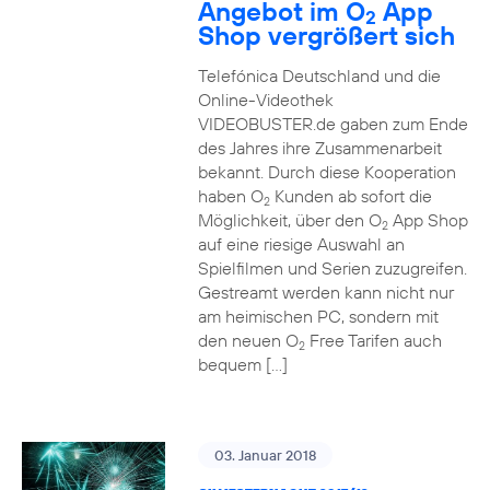
Angebot im O
App
2
Shop vergrößert sich
Telefónica Deutschland und die
Online-Videothek
VIDEOBUSTER.de gaben zum Ende
des Jahres ihre Zusammenarbeit
bekannt. Durch diese Kooperation
haben O
Kunden ab sofort die
2
Möglichkeit, über den O
App Shop
2
auf eine riesige Auswahl an
Spielfilmen und Serien zuzugreifen.
Gestreamt werden kann nicht nur
am heimischen PC, sondern mit
den neuen O
Free Tarifen auch
2
bequem […]
03. Januar 2018