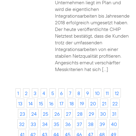
Unternehmen liegt im Plan und
wird die eigentlichen
Integrationsarbeiten bis Jahresende
2018 erfolgreich umgesetzt haben.
Der heute veröffentlichte CHIP
Netztest bestätigt, dass die Kunden
trotz der umfassenden
Integrationsarbeiten von einer
stabilen Netzqualität profitieren.
Angesichts erneut verschärfter
Messkriterien hat sich […]
1
2
3
4
5
6
7
8
9
10
11
12
13
14
15
16
17
18
19
20
21
22
23
24
25
26
27
28
29
30
31
32
33
34
35
36
37
38
39
40
41
42
43
44
45
46
47
48
49