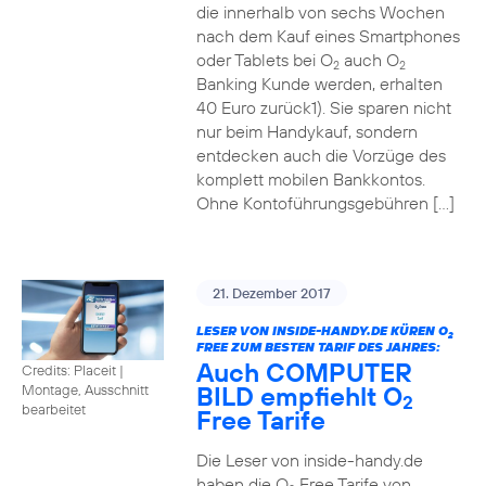
die innerhalb von sechs Wochen
nach dem Kauf eines Smartphones
oder Tablets bei O
auch O
2
2
Banking Kunde werden, erhalten
40 Euro zurück1). Sie sparen nicht
nur beim Handykauf, sondern
entdecken auch die Vorzüge des
komplett mobilen Bankkontos.
Ohne Kontoführungsgebühren […]
21. Dezember 2017
LESER VON INSIDE-HANDY.DE KÜREN O
2
FREE ZUM BESTEN TARIF DES JAHRES:
Auch COMPUTER
Credits: Placeit
|
BILD empfiehlt O
Montage, Ausschnitt
2
bearbeitet
Free Tarife
Die Leser von inside-handy.de
haben die O
Free Tarife von