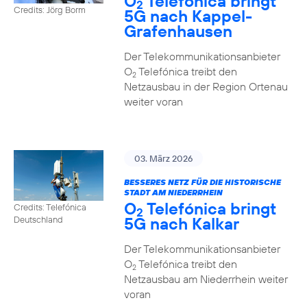
O
Telefónica bringt
2
Credits: Jörg Borm
5G nach Kappel-
Grafenhausen
Der Telekommunikationsanbieter
O
Telefónica treibt den
2
Netzausbau in der Region Ortenau
weiter voran
03. März 2026
BESSERES NETZ FÜR DIE HISTORISCHE
STADT AM NIEDERRHEIN
O
Telefónica bringt
Credits: Telefónica
2
5G nach Kalkar
Deutschland
Der Telekommunikationsanbieter
O
Telefónica treibt den
2
Netzausbau am Niederrhein weiter
voran