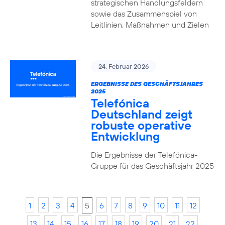
strategischen Handlungsfeldern
sowie das Zusammenspiel von
Leitlinien, Maßnahmen und Zielen
24. Februar 2026
ERGEBNISSE DES GESCHÄFTSJAHRES
2025
Telefónica
Deutschland zeigt
robuste operative
Entwicklung
Die Ergebnisse der Telefónica-
Gruppe für das Geschäftsjahr 2025
1
2
3
4
5
6
7
8
9
10
11
12
13
14
15
16
17
18
19
20
21
22