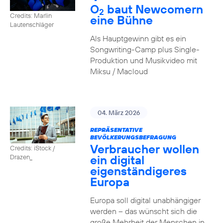
O
baut Newcomern
2
Credits: Marlin
eine Bühne
Lautenschläger
Als Hauptgewinn gibt es ein
Songwriting-Camp plus Single-
Produktion und Musikvideo mit
Miksu / Macloud
04. März 2026
REPRÄSENTATIVE
BEVÖLKERUNGSBEFRAGUNG
Verbraucher wollen
Credits: iStock /
ein digital
Drazen_
eigenständigeres
Europa
Europa soll digital unabhängiger
werden – das wünscht sich die
große Mehrheit der Menschen in