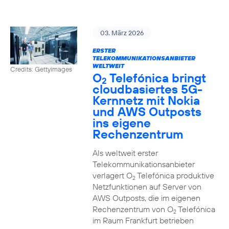
03. März 2026
ERSTER
TELEKOMMUNIKATIONSANBIETER
WELTWEIT
Credits: Gettyimages
O
Telefónica bringt
2
cloudbasiertes 5G-
Kernnetz mit Nokia
und AWS Outposts
ins eigene
Rechenzentrum
Als weltweit erster
Telekommunikationsanbieter
verlagert O
Telefónica produktive
2
Netzfunktionen auf Server von
AWS Outposts, die im eigenen
Rechenzentrum von O
Telefónica
2
im Raum Frankfurt betrieben