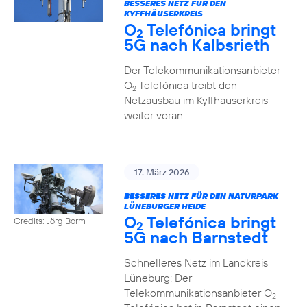
BESSERES NETZ FÜR DEN
KYFFHÄUSERKREIS
O
Telefónica bringt
2
5G nach Kalbsrieth
Der Telekommunikationsanbieter
O
Telefónica treibt den
2
Netzausbau im Kyffhäuserkreis
weiter voran
17. März 2026
BESSERES NETZ FÜR DEN NATURPARK
LÜNEBURGER HEIDE
O
Telefónica bringt
Credits: Jörg Borm
2
5G nach Barnstedt
Schnelleres Netz im Landkreis
Lüneburg: Der
Telekommunikationsanbieter O
2