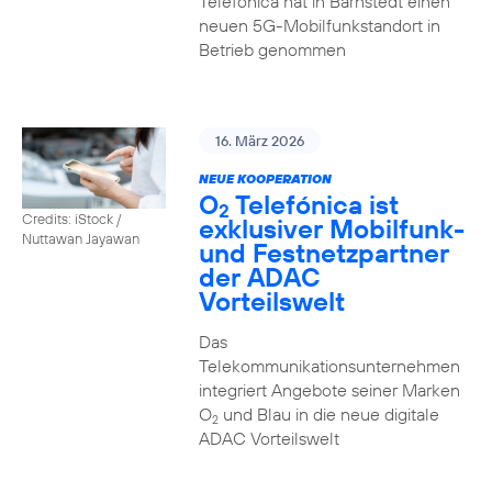
Telefónica hat in Barnstedt einen
neuen 5G-Mobilfunkstandort in
Betrieb genommen
16. März 2026
NEUE KOOPERATION
O
Telefónica ist
2
Credits: iStock /
exklusiver Mobilfunk-
Nuttawan Jayawan
und Festnetzpartner
der ADAC
Vorteilswelt
Das
Telekommunikationsunternehmen
integriert Angebote seiner Marken
O
und Blau in die neue digitale
2
ADAC Vorteilswelt