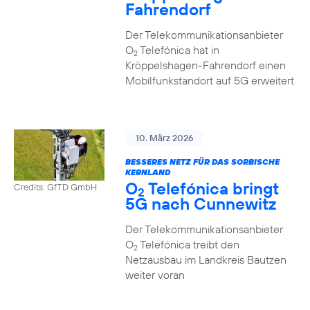
Fahrendorf
Der Telekommunikationsanbieter
O
Telefónica hat in
2
Kröppelshagen-Fahrendorf einen
Mobilfunkstandort auf 5G erweitert
10. März 2026
BESSERES NETZ FÜR DAS SORBISCHE
KERNLAND
O
Telefónica bringt
Credits: GfTD GmbH
2
5G nach Cunnewitz
Der Telekommunikationsanbieter
O
Telefónica treibt den
2
Netzausbau im Landkreis Bautzen
weiter voran