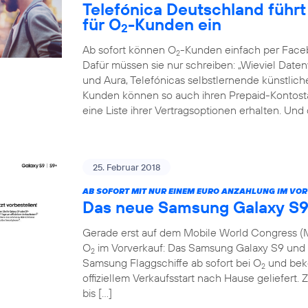
Telefónica Deutschland führt 
für O
-Kunden ein
2
Ab sofort können O
-Kunden einfach per Face
2
Dafür müssen sie nur schreiben: „Wieviel Dat
und Aura, Telefónicas selbstlernende künstliche 
Kunden können so auch ihren Prepaid-Kontosta
eine Liste ihrer Vertragsoptionen erhalten. Und
25. Februar 2018
AB SOFORT MIT NUR EINEM EURO ANZAHLUNG IM VO
Das neue Samsung Galaxy S9
Gerade erst auf dem Mobile World Congress (M
O
im Vorverkauf: Das Samsung Galaxy S9 und S
2
Samsung Flaggschiffe ab sofort bei O
und beko
2
offiziellem Verkaufsstart nach Hause geliefert. 
bis […]