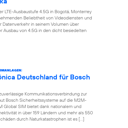
ika
er LTE-Ausbaustufe 4.5G in Bogotá, Monterrey
zunehmenden Beliebtheit von Videodiensten und
er Datenverkehr in seinem Volumen über
er Ausbau von 4.5G in den dicht besiedelten
RMANLAGEN:
fónica Deutschland für Bosch
zuverlässige Kommunikationsverbindung zur
raut Bosch Sicherheitssysteme auf die M2M-
M Global SIM bietet dank nationalem und
ektivität in über 159 Ländern und mehr als 550
chäden durch Naturkatastrophen ist es […]