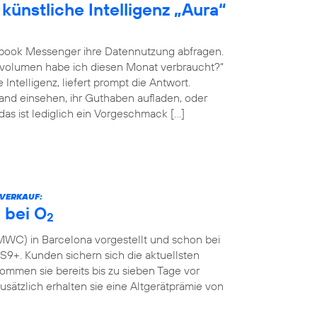
künstliche Intelligenz „Aura“
book Messenger ihre Datennutzung abfragen.
envolumen habe ich diesen Monat verbraucht?“
Intelligenz, liefert prompt die Antwort.
nd einsehen, ihr Guthaben aufladen, oder
 das ist lediglich ein Vorgeschmack […]
RVERKAUF:
 bei O
2
WC) in Barcelona vorgestellt und schon bei
9+. Kunden sichern sich die aktuellsten
mmen sie bereits bis zu sieben Tage vor
Zusätzlich erhalten sie eine Altgerätprämie von