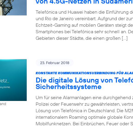
von 4.5G-Netzen in Südamer
Telefónica und Huawei haben die Einführung d
und Rio de Janeiro vereinbart. Aufgrund der 
Echtzeit-Gaming auf mobilen Geräten steigt d
Smartphones bei Telefónica sehr schnell an. D
Gebieten dieser Städte, die einen großen […]
23. Februar 2018
KONSTANTE KOMMUNIKATIONSVERBINDUNG FÜR ALA
Die digitale Lösung von Tele
Sicherheitssysteme
Um für seine Alarmanlagen eine durchgehend 
Polizei oder Feuerwehr zu gewährleisten, vert
land
Lösung von Telefónica in Deutschland. Die M2
internationalem Roaming optimale globale Konn
Mobilfunknetzen. Bei Einbrüchen, Feuer oder S