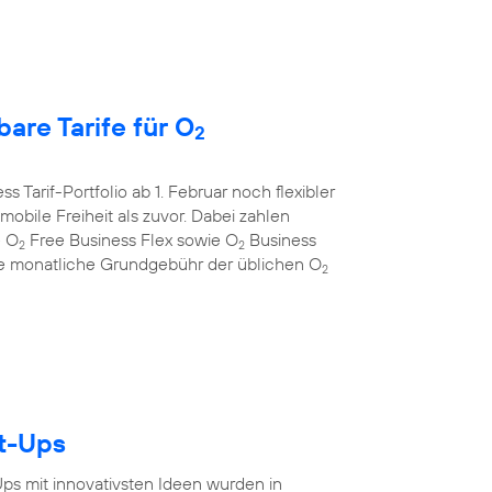
are Tarife für O
2
s Tarif-Portfolio ab 1. Februar noch flexibler
bile Freiheit als zuvor. Dabei zahlen
e O
Free Business Flex sowie O
Business
2
2
 die monatliche Grundgebühr der üblichen O
2
rt-Ups
-Ups mit innovativsten Ideen wurden in