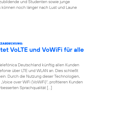
szubildende und Studenten sowie junge
s können noch länger nach Lust und Laune
TZABDECKUNG:
tet VoLTE und VoWiFi für alle
 Telefónica Deutschland künftig allen Kunden
efonie über LTE und WLAN an. Dies schließt
in. Durch die Nutzung dieser Technologien,
Voice over WiFi (VoWiFi)“, profitieren Kunden
besserten Sprachqualität […]