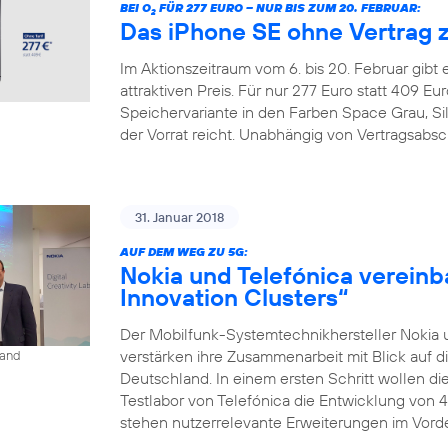
BEI O
FÜR 277 EURO – NUR BIS ZUM 20. FEBRUAR:
2
Das iPhone SE ohne Vertrag 
Im Aktionszeitraum vom 6. bis 20. Februar gibt
attraktiven Preis. Für nur 277 Euro statt 409 
Speichervariante in den Farben Space Grau, Si
der Vorrat reicht. Unabhängig von Vertragsabsc
31. Januar 2018
AUF DEM WEG ZU 5G:
Nokia und Telefónica vereinb
Innovation Clusters“
Der Mobilfunk-Systemtechnikhersteller Nokia 
verstärken ihre Zusammenarbeit mit Blick auf d
land
Deutschland. In einem ersten Schritt wollen 
Testlabor von Telefónica die Entwicklung von 
stehen nutzerrelevante Erweiterungen im Vorder