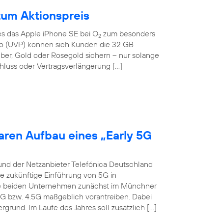
zum Aktionspreis
 es das Apple iPhone SE bei O
zum besonders
2
Euro (UVP) können sich Kunden die 32 GB
lber, Gold oder Rosegold sichern – nur solange
hluss oder Vertragsverlängerung […]
aren Aufbau eines „Early 5G
und der Netzanbieter Telefónica Deutschland
ie zukünftige Einführung von 5G in
die beiden Unternehmen zunächst im Münchner
4G bzw. 4.5G maßgeblich vorantreiben. Dabei
grund. Im Laufe des Jahres soll zusätzlich […]