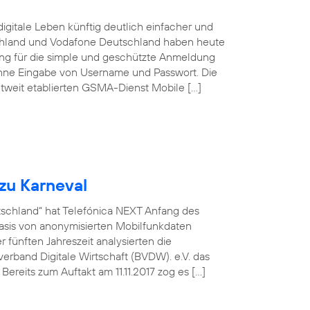
igitale Leben künftig deutlich einfacher und
schland und Vodafone Deutschland haben heute
sung für die simple und geschützte Anmeldung
ohne Eingabe von Username und Passwort. Die
tweit etablierten GSMA-Dienst Mobile […]
zu Karneval
utschland“ hat Telefónica NEXT Anfang des
asis von anonymisierten Mobilfunkdaten
fünften Jahreszeit analysierten die
rband Digitale Wirtschaft (BVDW). e.V. das
ereits zum Auftakt am 11.11.2017 zog es […]