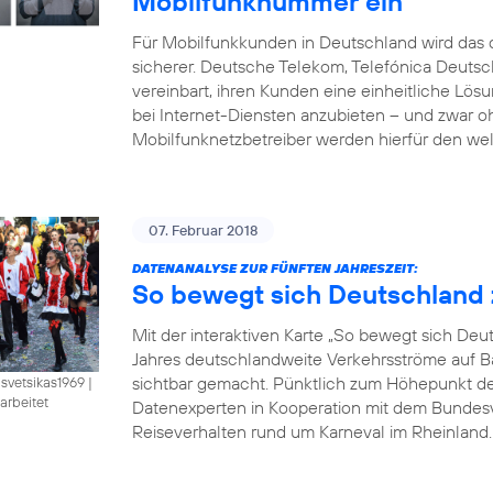
Mobilfunknummer ein
Für Mobilfunkkunden in Deutschland wird das d
sicherer. Deutsche Telekom, Telefónica Deut
vereinbart, ihren Kunden eine einheitliche Lö
bei Internet-Diensten anzubieten – und zwar 
Mobilfunknetzbetreiber werden hierfür den wel
07. Februar 2018
DATENANALYSE ZUR FÜNFTEN JAHRESZEIT:
So bewegt sich Deutschland 
Mit der interaktiven Karte „So bewegt sich De
Jahres deutschlandweite Verkehrsströme auf B
sichtbar gemacht. Pünktlich zum Höhepunkt der 
isvetsikas1969
|
arbeitet
Datenexperten in Kooperation mit dem Bundesve
Reiseverhalten rund um Karneval im Rheinland. B