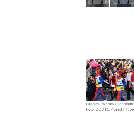
Credits: Pixabay User dimitr
Foto: CC0 1.0, Ausschnitt be