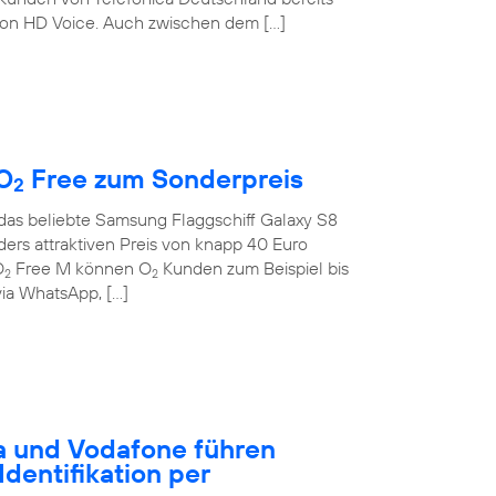
on HD Voice. Auch zwischen dem […]
O
Free zum Sonderpreis
2
 das beliebte Samsung Flaggschiff Galaxy S8
rs attraktiven Preis von knapp 40 Euro
O
Free M können O
Kunden zum Beispiel bis
2
2
ia WhatsApp, […]
a und Vodafone führen
dentifikation per