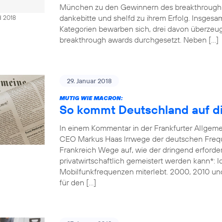
München zu den Gewinnern des breakthrough 
dankebitte und shelfd zu ihrem Erfolg. Insges
d 2018
Kategorien bewarben sich, drei davon überzeug
breakthrough awards durchgesetzt. Neben […]
29. Januar 2018
MUTIG WIE MACRON:
So kommt Deutschland auf di
In einem Kommentar in der Frankfurter Allgem
CEO Markus Haas Irrwege der deutschen Freque
Frankreich Wege auf, wie der dringend erforde
privatwirtschaftlich gemeistert werden kann*: 
Mobilfunkfrequenzen miterlebt. 2000, 2010 un
für den […]