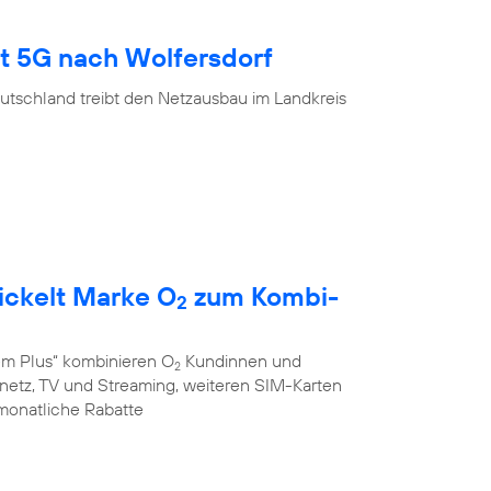
gt 5G nach Wolfersdorf
utschland treibt den Netzausbau im Landkreis
ickelt Marke O
zum Kombi-
2
em Plus“ kombinieren O
Kundinnen und
2
stnetz, TV und Streaming, weiteren SIM-Karten
monatliche Rabatte