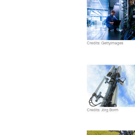
Credits: Gettyimages
Credits: Jörg Borm