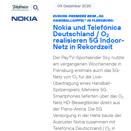
09. Dezember 2020
EUROPA-PREMIERE BEIM „5G
HANDBALLGIPFEL“ IN FLENSBURG:
Nokia und Telefónica
Deutschland / O
2
realisieren 5G Indoor-
Netz in Rekordzeit
Der PayTV-Sportsender Sky nutzte
am vergangenen Wochenende in
Flensburg erstmals auch das 5G-
Netz von O
für die Live-
2
Übertragung eines Handball-
Spitzenspiels. Mehrere 5G
Smartphones lieferten über das O
2
Netz HD-Bewegtbilder direkt aus
der Flens-Arena. Die 5G
Versorgung in der Halle baute der
Ausrüster Nokia zusammen mit
Telefónica Deutschland / O
in
2