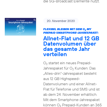
die 5G-Broadcast Elemente nutzt.
20. November 2020
FLEXIBEL BLEIBEN MIT DEM O
MY
2
PREPAID SMARTPHONE-JAHRESPAKET:
Allnet-Flat und 12 GB
Datenvolumen über
das gesamte Jahr
verteilen
O
startet ein neues Prepaid-
2
Jahrespaket für O
Kunden: Das
2
„Alles-drin“-Jahrespaket besteht
aus 12 GB Highspeed-
Datenvolumen und einer Allnet-
Flat für Telefonie und SMS und ist
ab dem 24. November erhältlich.
Mit dem Smartphone-Jahrespaket
können O
Prepaid-Kunden an 365
2