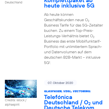
Komplettpaket ab
Deutschland
heute inklusive 5G
Ab heute können
Geschäftskunden neue O
2
Business Tarife für das 5G-Zeitalter
buchen. Zu einem Top-Preis-
Leistungs-Verhältnis bietet O
2
Business das erste Mobilfunktarif-
Portfolio mit unlimitiertem Sprach-
und Datenvolumen auf dem
deutschen B2B-Markt – inklusive
5G
.
1
07. Oktober 2020
GLASFASER, VDSL, VECTORING:
Telefónica
Credits: istock /
Deutschland / O
und
2
alphaspirit
Deutsche Telekom