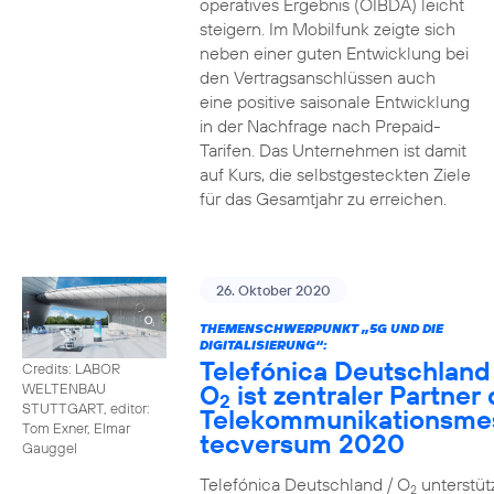
operatives Ergebnis (OIBDA) leicht
steigern. Im Mobilfunk zeigte sich
neben einer guten Entwicklung bei
den Vertragsanschlüssen auch
eine positive saisonale Entwicklung
in der Nachfrage nach Prepaid-
Tarifen. Das Unternehmen ist damit
auf Kurs, die selbstgesteckten Ziele
für das Gesamtjahr zu erreichen.
26. Oktober 2020
THEMENSCHWERPUNKT „5G UND DIE
DIGITALISIERUNG“:
Telefónica Deutschland
Credits: LABOR
O
ist zentraler Partner 
WELTENBAU
2
STUTTGART, editor:
Telekommunikationsme
Tom Exner, Elmar
tecversum 2020
Gauggel
Telefónica Deutschland / O
unterstütz
2