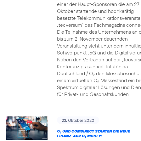
einer der Haupt-Sponsoren die am 27.
Oktober startende und hochkarätig
besetzte Telekommunikationsveransta
„tecversum“ des Fachmagazins connec
Die Teilnahme des Unternehmens an 
bis zum 2. November dauernden
Veranstaltung steht unter dem inhaltl
Schwerpunkt „5G und die Digitalisieru
Neben den Vorträgen auf der „tecver
Konferenz präsentiert Telefónica
Deutschland / O
den Messebesucher
2
einem virtuellen O
Messestand ein br
2
Spektrum digitaler Lösungen und Dien
für Privat- und Geschäftskunden.
23. Oktober 2020
O
UND COMDIRECT STARTEN DIE NEUE
2
FINANZ-APP O
MONEY:
2