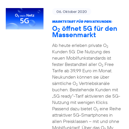
06. Oktober 2020
MARKTSTART FÜR PRIVATKUNDEN:
O
öffnet 5G für den
2
Massenmarkt
Ab heute erleben private O
2
Kunden 5G: Die Nutzung des
neuen Mobilfunkstandards ist
fester Bestandteil aller O
Free
2
Tarife ab 39,99 Euro im Monat.
Neukunden können sie über
sämtliche O
Vertriebskanäle
2
buchen. Bestehende Kunden mit
„5G ready“-Tarif aktivieren die 5G-
Nutzung mit wenigen Klicks.
Passend dazu bietet O
eine Reihe
2
attraktiver 5G-Smartphones in
allen Preisklassen – mit und ohne
Mobilfunktarif. Über das O
My