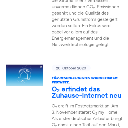
die Stromeffizienz verbessert,
unvermeidlichen CO
-Emissionen
2
gesenkt und die Qualität des
genutzten Grünstroms gesteigert
werden sollen. Ein Fokus wird
dabei vor allem auf das
Energiemanagement und die
Netzwerktechnologie gelegt.
20. Oktober 2020
FÜR BESCHLEUNIGTES WACHSTUM IM
FESTNETZ:
O
erfindet das
2
Zuhause-Internet neu
O
greift im Festnetzmarkt an: Am
2
3. November startet O
my Home.
2
Als erster deutscher Anbieter bringt
O
damit einen Tarif auf den Markt,
2