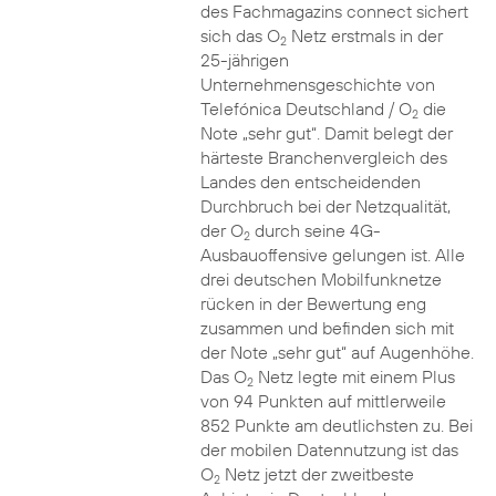
des Fachmagazins connect sichert
sich das O
Netz erstmals in der
2
25-jährigen
Unternehmensgeschichte von
Telefónica Deutschland / O
die
2
Note „sehr gut“. Damit belegt der
härteste Branchenvergleich des
Landes den entscheidenden
Durchbruch bei der Netzqualität,
der O
durch seine 4G-
2
Ausbauoffensive gelungen ist. Alle
drei deutschen Mobilfunknetze
rücken in der Bewertung eng
zusammen und befinden sich mit
der Note „sehr gut“ auf Augenhöhe.
Das O
Netz legte mit einem Plus
2
von 94 Punkten auf mittlerweile
852 Punkte am deutlichsten zu. Bei
der mobilen Datennutzung ist das
O
Netz jetzt der zweitbeste
2