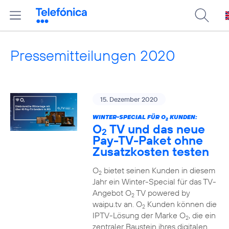
Pressemitteilungen 2020
15. Dezember 2020
WINTER-SPECIAL FÜR O
KUNDEN:
2
O
TV und das neue
2
Pay-TV-Paket ohne
Zusatzkosten testen
O
bietet seinen Kunden in diesem
2
Jahr ein Winter-Special für das TV-
Angebot O
TV powered by
2
waipu.tv an. O
Kunden können die
2
IPTV-Lösung der Marke O
, die ein
2
zentraler Baustein ihres digitalen