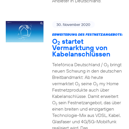
Anbieter in Deutschland.
30. November 2020
ERWEITERUNG DES FESTNETZANGEBOTS:
O
startet
2
Vermarktung von
Kabelanschlüssen
Telefónica Deutschland / O
bringt
2
neuen Schwung in den deutschen
Breitbandmarkt: Ab heute
vermarktet O
seine O
my Home
2
2
Festnetzprodukte auch über
Kabelanschlüsse. Damit erweitert
O
sein Festnetzangebot, das über
2
einen breiten und einzigartigen
Technologie-Mix aus VDSL, Kabel,
Glasfaser und 4G/5G-Mobilfunk
realisiert wird. Das