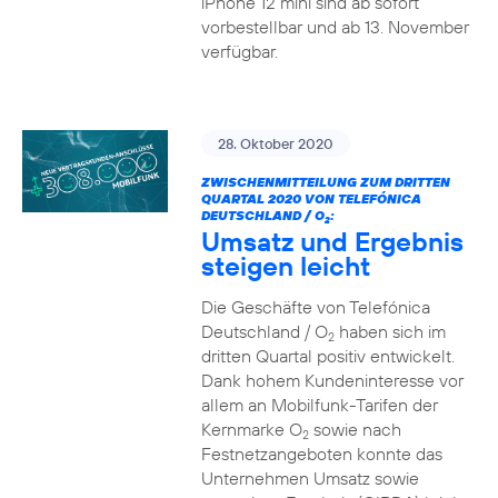
iPhone 12 mini sind ab sofort
vorbestellbar und ab 13. November
verfügbar.
28. Oktober 2020
ZWISCHENMITTEILUNG ZUM DRITTEN
QUARTAL 2020 VON TELEFÓNICA
DEUTSCHLAND / O
:
2
Umsatz und Ergebnis
steigen leicht
Die Geschäfte von Telefónica
Deutschland / O
haben sich im
2
dritten Quartal positiv entwickelt.
Dank hohem Kundeninteresse vor
allem an Mobilfunk-Tarifen der
Kernmarke O
sowie nach
2
Festnetzangeboten konnte das
Unternehmen Umsatz sowie