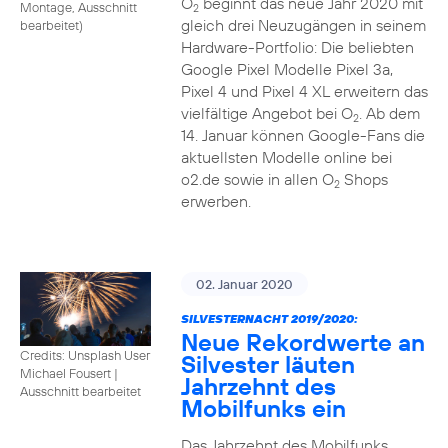
O
beginnt das neue Jahr 2020 mit
Montage, Ausschnitt
2
gleich drei Neuzugängen in seinem
bearbeitet
)
Hardware-Portfolio: Die beliebten
Google Pixel Modelle Pixel 3a,
Pixel 4 und Pixel 4 XL erweitern das
vielfältige Angebot bei O
. Ab dem
2
14. Januar können Google-Fans die
aktuellsten Modelle online bei
o2.de sowie in allen O
Shops
2
erwerben.
02. Januar 2020
SILVESTERNACHT 2019/2020:
Neue Rekordwerte an
Credits: Unsplash User
Silvester läuten
Michael Fousert
|
Jahrzehnt des
Ausschnitt bearbeitet
Mobilfunks ein
Das Jahrzehnt des Mobilfunks