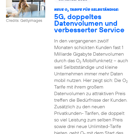
NEUE O
TARIFE FÜR SELBSTÄNDIGE:
2
5G, doppeltes
Credits: Gettyimages
Datenvolumen und
verbesserter Service
In den vergangenen zwölf
Monaten schickten Kunden fast 1
Milliarde Gigabyte Datenvolumen
durch das O
Mobilfunknetz – auch
2
weil Selbstständige und kleine
Unternehmen immer mehr Daten
mobil nutzen. Hier zeigt sich: Die O
2
Tarife mit ihrem großem
Datenvolumen zu attraktiven Preis
treffen die Bedürfnisse der Kunden.
Zusätzlich zu den neuen
Privatkunden- Tarifen, die doppelt
so viel Leistung zum selben Preis
sowie drei neue Unlimited-Tarife
bieten, geht O
mit dem Start des