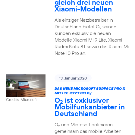
gleich drei neuen
Xiaomi-Modellen
Als einziger Netzbetreiber in
Deutschland bietet O
seinen
2
Kunden exklusiv die neuen
Modelle Xiaomi Mi 9 Lite, Xiaomi
Redmi Note 8T sowie das Xiaomi Mi
Note 10 Pro an.
13. Januar 2020
DAS NEUE MICROSOFT SURFACE PRO X
MIT LTE JETZT BEI O
:
2
O
ist exklusiver
Credits: Microsoft
2
Mobilfunkanbieter in
Deutschland
O
und Microsoft definieren
2
gemeinsam das mobile Arbeiten