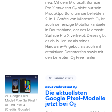
neu. Mit dem Microsoft Surface
Pro X erweitert O
nicht nur sein
2
Produktportfolio um die beliebten
2-in-1-Geräte von Microsoft. O
ist
2
auch der einzige Mobilfunkanbieter
in Deutschland, der das Microsoft
Surface Pro X vertreibt. Dieses gibt
es ab 16. Januar als reines
Hardware-Angebot, als auch mit
attraktiven Datentarifen sowie mit
den beliebten O
Free Tarifen.
2
10. Januar 2020
NEUZUGÄNGE BEI O
:
2
Die aktuellsten
v.li. Google Pixel
Google Pixel-Modelle
Modell Pixel 3a, Pixel 4
jetzt bei O
2
XL und Pixel 4
(
Credits: Google
|