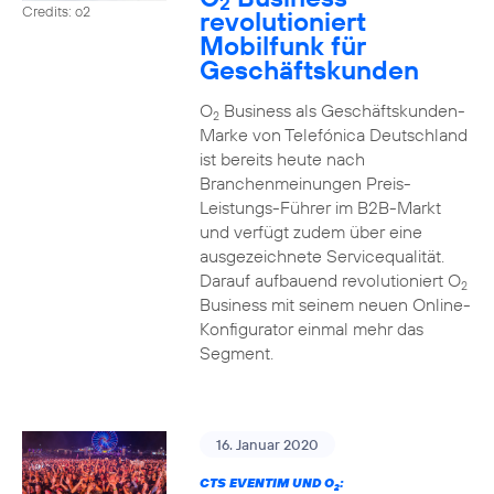
2
Credits: o2
revolutioniert
Mobilfunk für
Geschäftskunden
O
Business als Geschäftskunden-
2
Marke von Telefónica Deutschland
ist bereits heute nach
Branchenmeinungen Preis-
Leistungs-Führer im B2B-Markt
und verfügt zudem über eine
ausgezeichnete Servicequalität.
Darauf aufbauend revolutioniert O
2
Business mit seinem neuen Online-
Konfigurator einmal mehr das
Segment.
16. Januar 2020
CTS EVENTIM UND O
:
2