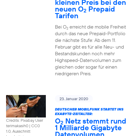
kleinen Preis bei den
neuen O
Prepaid
2
Tarifen
Bei O
erreicht die mobile Freiheit
2
durch das neue Prepaid-Portfolio
die nächste Stufe: Ab dem 11.
Februar gibt es für alle Neu- und
Bestandskunden noch mehr
Highspeed-Datenvolumen zum
gleichen oder sogar für einen
niedrigeren Preis.
23. Januar 2020
DEUTSCHER MOBILFUNK STARTET INS
EXABYTE-ZEITALTER:
O
Netz stemmt rund
Credits: Pixabay User
2
1 Milliarde Gigabyte
terimakasih0
|
CC0
1.0, Ausschnitt
Datenvolumen