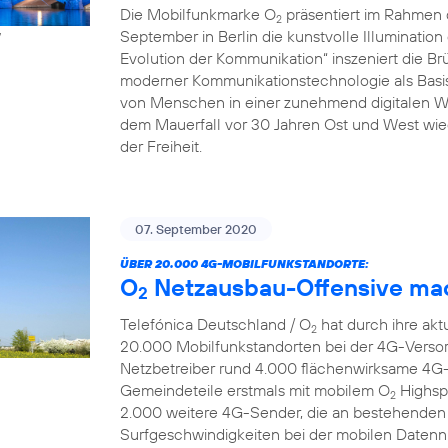
Die Mobilfunkmarke O
präsentiert im Rahmen de
2
September in Berlin die kunstvolle Illuminatio
y
Evolution der Kommunikation“ inszeniert die Br
moderner Kommunikationstechnologie als Basis
von Menschen in einer zunehmend digitalen We
dem Mauerfall vor 30 Jahren Ost und West wie
der Freiheit.
07. September 2020
ÜBER 20.000 4G-MOBILFUNKSTANDORTE:
O
Netzausbau-Offensive mac
2
Telefónica Deutschland / O
hat durch ihre ak
2
20.000 Mobilfunkstandorten bei der 4G-Versor
Netzbetreiber rund 4.000 flächenwirksame 4G-S
Gemeindeteile erstmals mit mobilem O
Highsp
2
2.000 weitere 4G-Sender, die an bestehenden 
Surfgeschwindigkeiten bei der mobilen Datenn