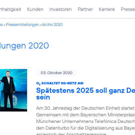
haltigkeit
Kunden
Investoren
Partner
Karriere
Presse
ws
Pressemitteilungen
Archiv 2020
ilungen 2020
03. Oktober 2020
O
SCHALTET 5G-NETZ AN:
2
Spätestens 2025 soll ganz D
sein
Am 30. Jahrestag der Deutschen Einheit startet
Gemeinsam mit dem Bayerischen Ministerpräsi
Münchener Unternehmens Telefónica Deutsch
den Datenturbo für die Digitalisierung aus Bay
anlässlich der Anschaltzeremonie.