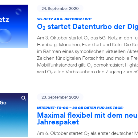
24. September 2020
5G-NETZ AB 3. OKTOBER LIVE:
O
startet Datenturbo der Dig
2
Am 3. Oktober startet O
das 5G-Netz in den fü
2
Hamburg, München, Frankfurt und Köln. Die Ke
im Rahmen eines symbolischen virtuellen Aktes
Zeichen für digitalen Fortschritt und mobile F
Mobilfunkstandard gilt: O
demokratisiert Hight
2
wird O
allen Verbrauchern den Zugang zum 5G
2
23. September 2020
INTERNET-TO-GO – 30 GB DATEN FÜR 365 TAGE:
Maximal flexibel mit dem ne
Jahrespaket
Am 6. Oktober startet O
als erster deutscher M
2