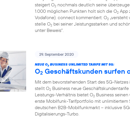
steigert O
nochmals deutlich seine überzeugen
2
1.000 möglichen Punkten holt sich die O
App z
2
Vodafone). connect kommentiert: O
„versteht 
2
stelle O
bei seiner „leistungsstarken und sch
2
unter Beweis“.
29. September 2020
NEUE O
BUSINESS UNLIMITED TARIFE MIT 5G:
2
O
Geschäftskunden surfen o
2
Mit dem bevorstehenden Start des 5G-Netzes 
stellt O
Business neue Geschäftskundentarife f
2
Leistungs-Verhältnis bietet O
Business seinen
2
erste Mobilfunk-Tarifportfolio mit unlimitier
deutschen B2B-Mobilfunkmarkt – inklusive 5G(1
Digitalisierungs-Turbo.