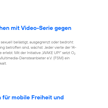
chen mit Video-Serie gegen
 sexuell belästigt, ausgegrenzt oder bedroht:
g betroffen sind, wächst: Jeder vierte der 14-
 erlebt. Mit der Initiative „WAKE UP!“ setzt O
2
Multimedia-Diensteanbieter e.V. (FSM) ein
alt.
für mobile Freiheit und