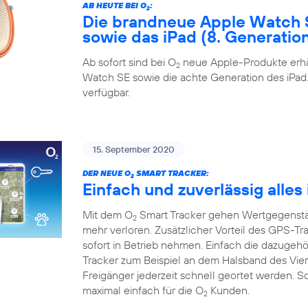
AB HEUTE BEI O
:
2
Die brandneue Apple Watch 
sowie das iPad (8. Generatio
Ab sofort sind bei O
neue Apple-Produkte erhäl
2
Watch SE sowie die achte Generation des iPad. 
verfügbar.
15. September 2020
DER NEUE O
SMART TRACKER:
2
Einfach und zuverlässig alles
Mit dem O
Smart Tracker gehen Wertgegenstän
2
mehr verloren. Zusätzlicher Vorteil des GPS-Tra
sofort in Betrieb nehmen. Einfach die dazugeh
Tracker zum Beispiel an dem Halsband des Vie
Freigänger jederzeit schnell geortet werden. S
maximal einfach für die O
Kunden.
2