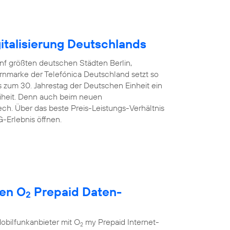
italisierung Deutschlands
nf größten deutschen Städten Berlin,
rnmarke der Telefónica Deutschland setzt so
 zum 30. Jahrestag der Deutschen Einheit ein
reiheit. Denn auch beim neuen
ech. Über das beste Preis-Leistungs-Verhältnis
-Erlebnis öffnen.
uen O
Prepaid Daten-
2
obilfunkanbieter mit O
my Prepaid Internet-
2