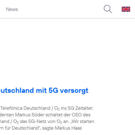
News
eutschland mit 5G versorgt
 Telefónica Deutschland / O
ins 5G Zeitalter.
2
denten Markus Söder schaltet der CEO des
land / O
das 5G-Netz von O
an. „Wir starten
2
2
ern für Deutschland“, sagte Markus Haas