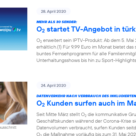
28. April 2020
MEHR ALS 30 SENDER:
O
startet TV-Angebot in tür
2
O
erweitert sein IPTV-Produkt: Ab dem 5. Mai 
2
erhältlich.(1) Für 9,99 Euro im Monat bietet das
buntes Fernsehprogramm für alle Familienmitgl
Unterhaltungsshows bis hin zu Sport-Highlights
24. April 2020
DATENVERKEHR NACH VERBRAUCH DES INKLUDIERTE
O
Kunden surfen auch im Mai
2
Seit Mitte März stellt O
die kommunikative Grun
2
Geschäftskunden während der Corona-Krise sic
Datenvolumen verbraucht, surfen Kunden seitde
usschnitt
O
die Maßnahme vorläufig bis zum 31. Mai 202
2