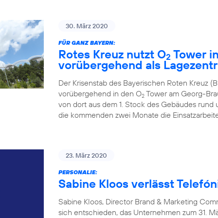
30. März 2020
FÜR GANZ BAYERN:
Rotes Kreuz nutzt O
Tower in
2
vorübergehend als Lagezent
Der Krisenstab des Bayerischen Roten Kreuz 
vorübergehend in den O
Tower am Georg-Brauc
2
von dort aus dem 1. Stock des Gebäudes rund um
die kommenden zwei Monate die Einsatzarbeiten
23. März 2020
PERSONALIE:
Sabine Kloos verlässt Telefó
Sabine Kloos, Director Brand & Marketing Com
sich entschieden, das Unternehmen zum 31. Mä