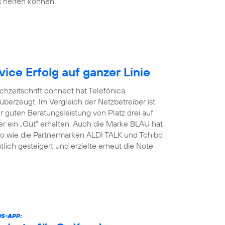
 helfen können.
ce Erfolg auf ganzer Linie
chzeitschrift connect hat Telefónica
erzeugt. Im Vergleich der Netzbetreiber ist
 guten Beratungsleistung von Platz drei auf
r ein „Gut“ erhalten. Auch die Marke BLAU hat
nso wie die Partnermarken ALDI TALK und Tchibo
lich gesteigert und erzielte erneut die Note
DS-APP: