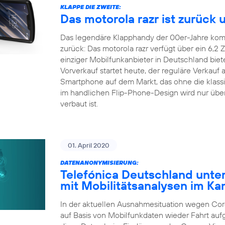
KLAPPE DIE ZWEITE:
Das motorola razr ist zurück u
Das legendäre Klapphandy der 00er-Jahre komm
zurück: Das motorola razr verfügt über ein 6,2 
einziger Mobilfunkanbieter in Deutschland biet
Vorverkauf startet heute, der reguläre Verkauf a
Smartphone auf dem Markt, das ohne die klas
im handlichen Flip-Phone-Design wird nur über 
verbaut ist.
01. April 2020
DATENANONYMISIERUNG:
Telefónica Deutschland unter
mit Mobilitätsanalysen im K
In der aktuellen Ausnahmesituation wegen Coro
auf Basis von Mobilfunkdaten wieder Fahrt au