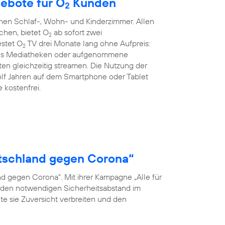
ebote für O
Kunden
2
hen Schlaf-, Wohn- und Kinderzimmer. Allen
chen, bietet O
ab sofort zwei
2
estet O
TV drei Monate lang ohne Aufpreis:
2
 aus Mediatheken oder aufgenommene
en gleichzeitig streamen. Die Nutzung der
wölf Jahren auf dem Smartphone oder Tablet
 kostenfrei.
eutschland gegen Corona“
nd gegen Corona“. Mit ihrer Kampagne „Alle für
en, den notwendigen Sicherheitsabstand im
te sie Zuversicht verbreiten und den