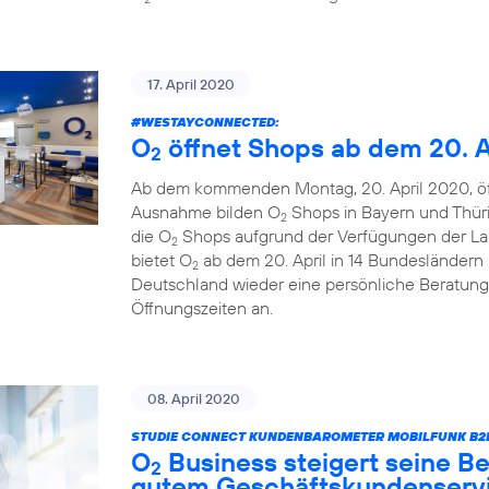
17. April 2020
#WESTAYCONNECTED
:
O
öffnet Shops ab dem 20. A
2
Ab dem kommenden Montag, 20. April 2020, ö
Ausnahme bilden O
Shops in Bayern und Thüri
2
die O
Shops aufgrund der Verfügungen der La
2
bietet O
ab dem 20. April in 14 Bundesländern u
2
Deutschland wieder eine persönliche Beratung
Öffnungszeiten an.
08. April 2020
STUDIE CONNECT KUNDENBAROMETER MOBILFUNK B2B
O
Business steigert seine Be
2
gutem Geschäftskundenserv