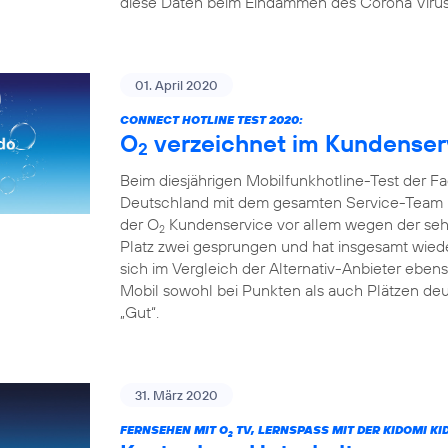
diese Daten beim Eindämmen des Corona Virus
01. April 2020
CONNECT HOTLINE TEST 2020:
O
verzeichnet im Kundenservi
2
Beim diesjährigen Mobilfunkhotline-Test der Fa
Deutschland mit dem gesamten Service-Team üb
der O
Kundenservice vor allem wegen der sehr
2
Platz zwei gesprungen und hat insgesamt wiede
sich im Vergleich der Alternativ-Anbieter ebe
Mobil sowohl bei Punkten als auch Plätzen deut
„Gut“.
31. März 2020
FERNSEHEN MIT O
TV, LERNSPASS MIT DER KIDOMI KI
2