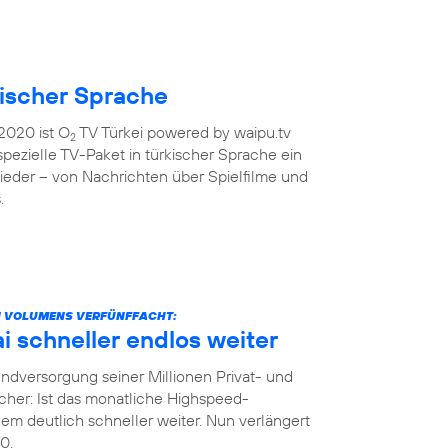
kischer Sprache
2020 ist O
TV Türkei powered by waipu.tv
2
 spezielle TV-Paket in türkischer Sprache ein
ieder – von Nachrichten über Spielfilme und
.
N VOLUMENS VERFÜNFFACHT:
 schneller endlos weiter
dversorgung seiner Millionen Privat- und
her: Ist das monatliche Highspeed-
m deutlich schneller weiter. Nun verlängert
0.